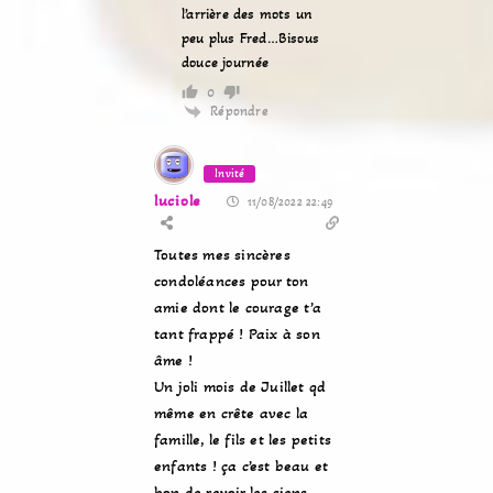
l’arrière des mots un
peu plus Fred…Bisous
douce journée
0
Répondre
Invité
luciole
11/08/2022 22:49
Toutes mes sincères
condoléances pour ton
amie dont le courage t’a
tant frappé ! Paix à son
âme !
Un joli mois de Juillet qd
même en crête avec la
famille, le fils et les petits
enfants ! ça c’est beau et
bon de revoir les siens