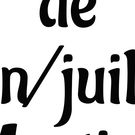
de
in/juil