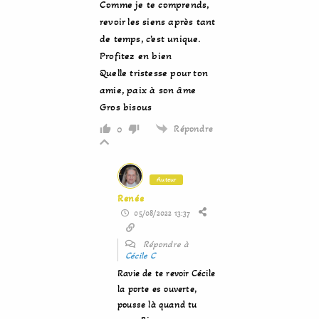
Comme je te comprends,
revoir les siens après tant
de temps, c’est unique.
Profitez en bien
Quelle tristesse pour ton
amie, paix à son âme
Gros bisous
Répondre
0
Auteur
Renée
05/08/2022 13:37
Répondre à
Cécile C
Ravie de te revoir Cécile
la porte es ouverte,
pousse là quand tu