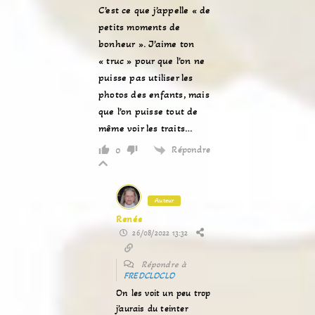
C’est ce que j’appelle « de
petits moments de
bonheur ». J’aime ton
« truc » pour que l’on ne
puisse pas utiliser les
photos des enfants, mais
que l’on puisse tout de
même voir les traits…
Répondre
0
Auteur
Renée
26/08/2022 13:32
Répondre à
FREDCLOCLO
On les voit un peu trop
j’aurais du teinter