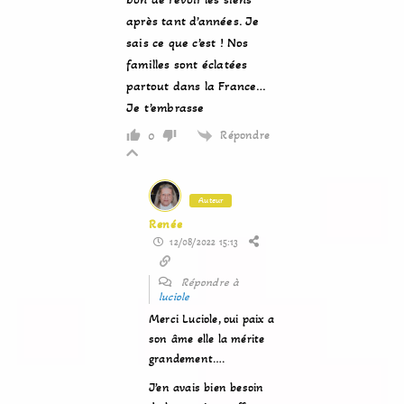
après tant d’années. Je
sais ce que c’est ! Nos
familles sont éclatées
partout dans la France…
Je t’embrasse
Répondre
0
Auteur
Renée
12/08/2022 15:13
Répondre à
luciole
Merci Luciole, oui paix a
son âme elle la mérite
grandement….
J’en avais bien besoin