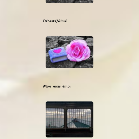
Détesté/Aimé
Mon mois émoi