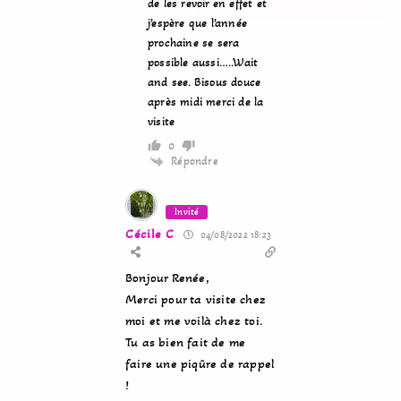
de les revoir en effet et
j’espère que l’année
prochaine se sera
possible aussi…..Wait
and see. Bisous douce
après midi merci de la
visite
0
Répondre
Invité
Cécile C
04/08/2022 18:23
Bonjour Renée,
Merci pour ta visite chez
moi et me voilà chez toi.
Tu as bien fait de me
faire une piqûre de rappel
!