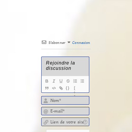
S’abonner
Connexion
{}
[
+
]
E-mail*
Lien de votre site