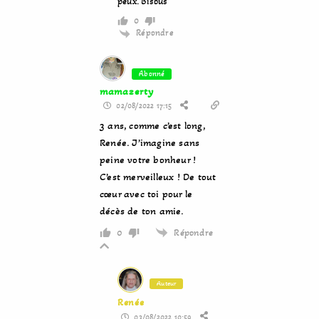
peux. Bisous
0
Répondre
Abonné
mamazerty
02/08/2022 17:15
3 ans, comme c’est long,
Renée. J’imagine sans
peine votre bonheur !
C’est merveilleux ! De tout
cœur avec toi pour le
décès de ton amie.
Répondre
0
Auteur
Renée
03/08/2022 10:59