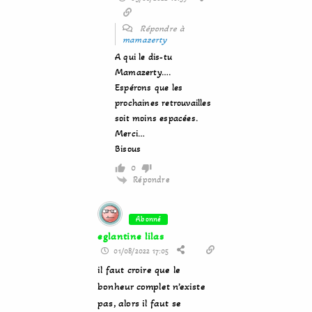
Répondre à
mamazerty
A qui le dis-tu
Mamazerty….
Espérons que les
prochaines retrouvailles
soit moins espacées.
Merci…
Bisous
0
Répondre
Abonné
eglantine lilas
01/08/2022 17:05
il faut croire que le
bonheur complet n’existe
pas, alors il faut se