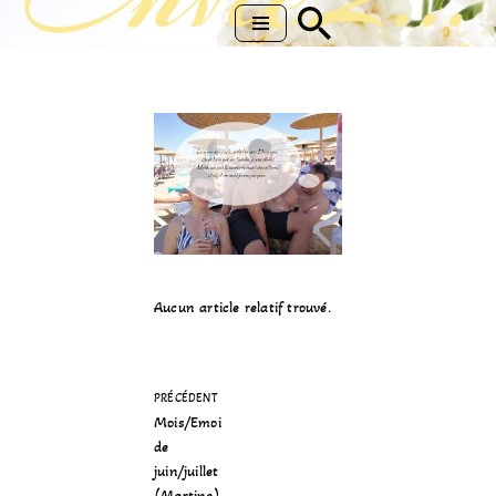
Aller
au
contenu
Aucun article relatif trouvé.
PRÉCÉDENT
Mois/Emoi
de
juin/juillet
(Martine)