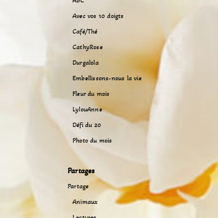
ABC
Avec vos 10 doigts
Café/Thé
CathyRose
Durgalola
Embellissons-nous la vie
Fleur du mois
LylouAnne
Défi du 20
Photo du mois
Partages
Partage
Animaux
Lectures