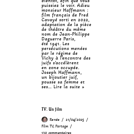
bientôt, afin que vous
puissiez le voir. Adieu
monsieur Haffmann :
film français de Fred
Cavayé sorti en 2022,
adaptation de la pièce
de théâtre du même
nom de Jean-Philippe
Daguerre Paris,
été 1941. Les
persécutions menées
par le régime de
Vichy à l’encontre des
juifs s’accélèrent
en zone occupée.
Joseph Haffmann,
un bijoutier juif,
pousse sa femme et
ses…
Lire la suite »
TV. Un film
Renée
21/04/2025
Film TV
,
Partage
130 commentaires