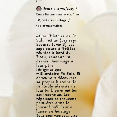
Renée
27/02/2025
Embellissons-nous la vie
,
Film
TV
,
Lectures
,
Partage
100 commentaires
Atlas l’Histoire de Pa
Salt : Atlas (Les sept
Soeurs, Tome 8) Les
sept sœurs d’Aplièse,
réunies à bord du
Titan, rendent un
dernier hommage à
leur père,
l’énigmatique
milliardaire Pa Salt. Si
chacune a découvert
sa propre histoire, la
véritable identité de
leur Pa bien-aimé leur
est inconnue. Les
réponses se trouvent
peut-être dans le
journal qu’il leur a
laissé en héritage.
Tout commence…
Lire