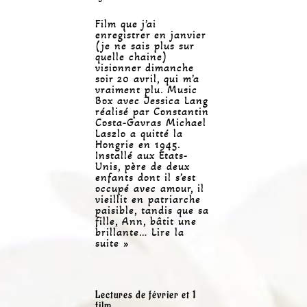
Film que j’ai
enregistrer en janvier
(je ne sais plus sur
quelle chaine)
visionner dimanche
soir 20 avril, qui m’a
vraiment plu. Music
Box avec Jessica Lang
réalisé par Constantin
Costa-Gavras Michael
Laszlo a quitté la
Hongrie en 1945.
Installé aux Etats-
Unis, père de deux
enfants dont il s’est
occupé avec amour, il
vieillit en patriarche
paisible, tandis que sa
fille, Ann, bâtit une
brillante…
Lire la
suite »
Lectures de février et 1
film