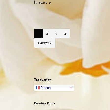
la suite »
1
2
3
4
Suivant »
Traduction
French
Derniers Parus