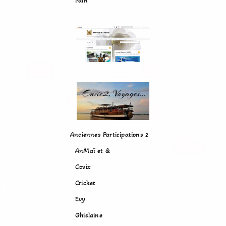
Pain
Anciennes Participations 2
AnMaï et &
Covix
Cricket
Evy
Ghislaine