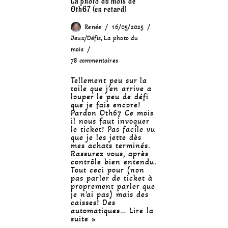
La photo du mois de
Oth67 (en retard)
Renée
16/05/2025
Jeux/Défis
,
La photo du
mois
78 commentaires
Tellement peu sur la
toile que j’en arrive a
louper le peu de défi
que je fais encore!
Pardon Oth67 Ce mois
il nous faut invoquer
le ticket! Pas facile vu
que je les jette dès
mes achats terminés.
Rassurez vous, après
contrôle bien entendu.
Tout ceci pour (non
pas parler de ticket à
proprement parler que
je n’ai pas) mais des
caisses! Des
automatiques…
Lire la
suite »