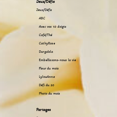
Jeux/Défis
Jeux/Défis
ABC
Avec vos 10 doigts
Café/Thé
CathyRose
Durgalola
Embellissons-nous la vie
Fleur du mois
LylouAnne
Défi du 20
Photo du mois
Partages