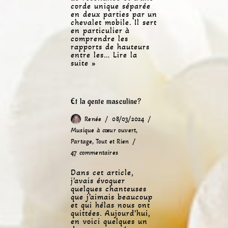
corde unique séparée
en deux parties par un
chevalet mobile. Il sert
en particulier à
comprendre les
rapports de hauteurs
entre les…
Lire la
suite »
Et la gente masculine?
Renée
08/03/2024
Musique à cœur ouvert
,
Partage
,
Tout et Rien
47 commentaires
Dans cet article,
j’avais évoquer
quelques chanteuses
que j’aimais beaucoup
et qui hélas nous ont
quittées. Aujourd’hui,
en voici quelques un