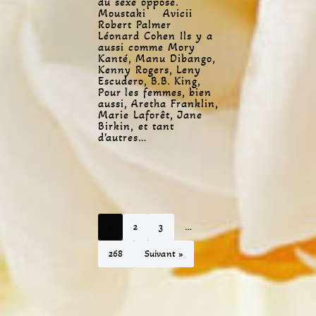
du sexe opposé.
Moustaki Avicii
Robert Palmer
Léonard Cohen Ils y a
aussi comme Mory
Kanté, Manu Dibango,
Kenny Rogers, Leny
Escudero, B.B. King,
Pour les femmes, bien
aussi, Aretha Franklin,
Marie Laforêt, Jane
Birkin, et tant
d’autres…
1
2
3
…
268
Suivant »