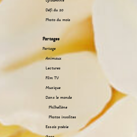
LylouAnne
Défi du 20
Photo du mois
Partages
Partage
Animaux
Lectures
Film TV
Musique
Dans le monde
Philhellène
Photos insolites
Essais poésie
Gags