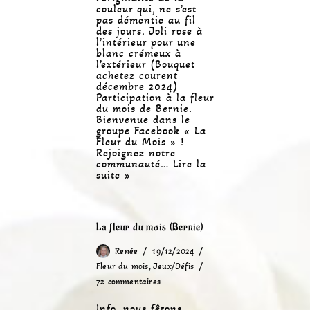
couleur qui, ne s’est
pas démentie au fil
des jours. Joli rose à
l’intérieur pour une
blanc crémeux à
l’extérieur (Bouquet
achetez courent
décembre 2024)
Participation à la fleur
du mois de Bernie.
Bienvenue dans le
groupe Facebook « La
Fleur du Mois » !
Rejoignez notre
communauté…
Lire la
suite »
La fleur du mois (Bernie)
Renée
19/12/2024
Fleur du mois
,
Jeux/Défis
72 commentaires
Info, nous fêtons