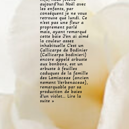
aujourd’hui Noël avec
les enfants, par
conséquent je ne vous
retrouve que lundi. Ce
n’est pas une fleur a
proprement parlé
mais, ayant remarqué
cette baie J’en ai aimé
la couleur assez
inhabituelle C’est un
Callicarpe de Bodinier
(Callicarpa bodinieri)
encore appelé arbuste
aux bonbons, est un
arbuste à feuilles
caduques de la famille
des Lamiaceae (ancien
nement Verbenaceae),
remarquable par sa
production de baies
d’un violet…
Lire la
suite »