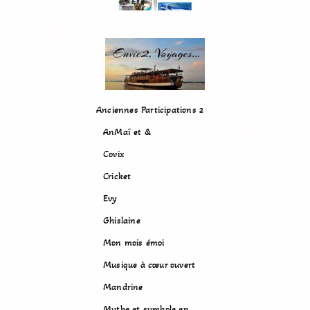
Anciennes Participations 2
AnMaï et &
Covix
Cricket
Evy
Ghislaine
Mon mois émoi
Musique à cœur ouvert
Mandrine
Mythe et symbole en