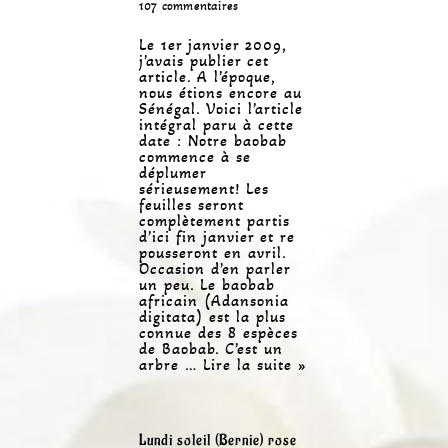
107 commentaires
Le 1er janvier 2009,
j’avais publier cet
article. A l’époque,
nous étions encore au
Sénégal. Voici l’article
intégral paru à cette
date : Notre baobab
commence à se
déplumer
sérieusement! Les
feuilles seront
complètement partis
d’ici fin janvier et re
pousseront en avril.
Occasion d’en parler
un peu. Le baobab
africain (Adansonia
digitata) est la plus
connue des 8 espèces
de Baobab. C’est un
arbre …
Lire la suite »
Lundi soleil (Bernie) rose