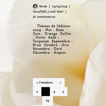
Renée
09/05/2024
Jeux/Défis
,
Lundi Soleil
76 commentaires
Thèmes de l’édition
2024 : Mai : Rose
Juin : Orange Juillet
: Violet Août :
Turquoise Septembre :
Brun Octobre : Gris
Novembre : Doré
Décembre : Argent
« Précédent
1
2
3
4
5
…
64