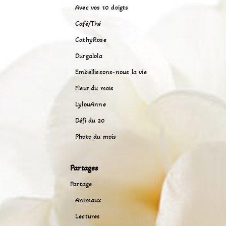
Avec vos 10 doigts
Café/Thé
CathyRose
Durgalola
Embellissons-nous la vie
Fleur du mois
LylouAnne
Défi du 20
Photo du mois
Partages
Partage
Animaux
Lectures