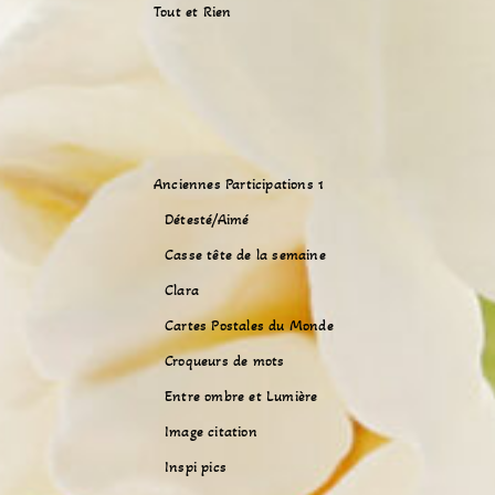
Tout et Rien
Anciennes Participations 1
Détesté/Aimé
Casse tête de la semaine
Clara
Cartes Postales du Monde
Croqueurs de mots
Entre ombre et Lumière
Image citation
Inspi pics