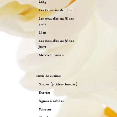
Lady
Les Ecrivains de L’Exil
Les nouvelles au fil des
jours
Lilou
Les nouvelles au fil des
jours
Mercredi permis
Envie de cusiner
Soupes (froides-chaudes)
Entrées
légumes/salades
Poissons