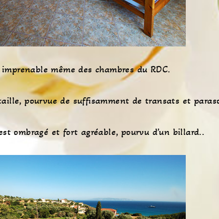
t imprenable même des chambres du RDC.
taille, pourvue de suffisamment de transats et paraso
st ombragé et fort agréable, pourvu d’un billard..