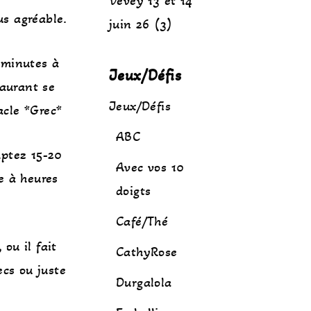
Vevey 13 et 14
us agréable.
juin 26 (3)
 minutes à
Jeux/Défis
taurant se
Jeux/Défis
acle *Grec*
ABC
mptez 15-20
Avec vos 10
e à heures
doigts
Café/Thé
ou il fait
CathyRose
ecs ou juste
Durgalola