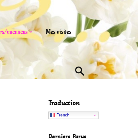
urs/vacances
Mes visites
Traduction
French
Derniers Parus