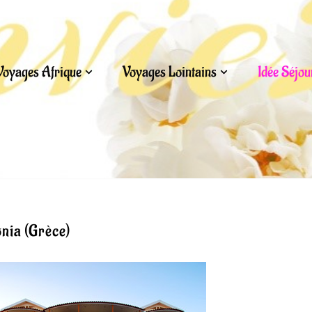
Voyages Afrique
Voyages Lointains
Idée Séjo
nia (Grèce)