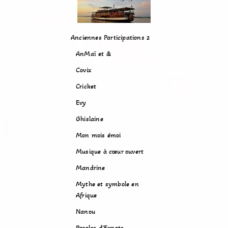
Anciennes Participations 2
AnMaï et &
Covix
Cricket
Evy
Ghislaine
Mon mois émoi
Musique à cœur ouvert
Mandrine
Mythe et symbole en
Afrique
Nanou
Paroles d’Expats