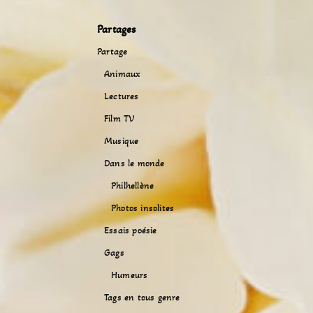
Partages
Partage
Animaux
Lectures
Film TV
Musique
Dans le monde
Philhellène
Photos insolites
Essais poésie
Gags
Humeurs
Tags en tous genre