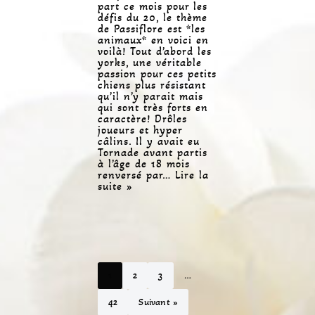
part ce mois pour les
défis du 20, le thème
de Passiflore est *les
animaux* en voici en
voilà! Tout d’abord les
yorks, une véritable
passion pour ces petits
chiens plus résistant
qu’il n’y parait mais
qui sont très forts en
caractère! Drôles
joueurs et hyper
câlins. Il y avait eu
Tornade avant partis
à l’âge de 18 mois
renversé par…
Lire la
suite »
1
2
3
…
42
Suivant »