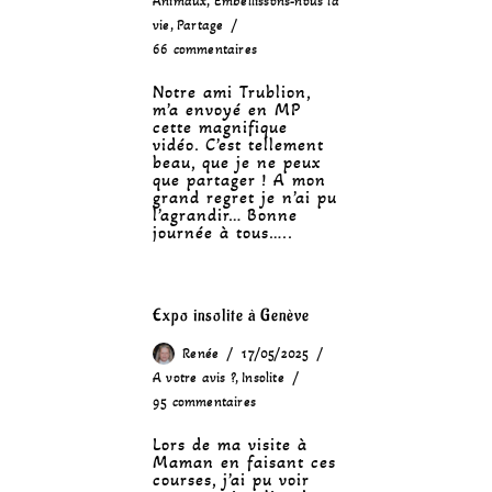
Animaux
,
Embellissons-nous la
vie
,
Partage
66 commentaires
Notre ami Trublion,
m’a envoyé en MP
cette magnifique
vidéo. C’est tellement
beau, que je ne peux
que partager ! A mon
grand regret je n’ai pu
l’agrandir… Bonne
journée à tous…..
Expo insolite à Genève
Renée
17/05/2025
A votre avis ?
,
Insolite
95 commentaires
Lors de ma visite à
Maman en faisant ces
courses, j’ai pu voir