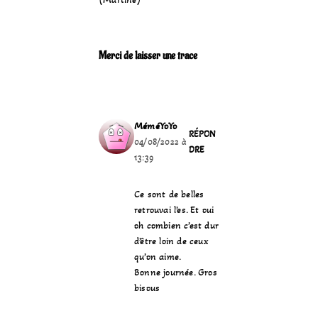
Merci de laisser une trace
MéméYoYo
RÉPON
04/08/2022 à
DRE
13:39
Ce sont de belles
retrouvai l’es. Et oui
oh combien c’est dur
d’être loin de ceux
qu’on aime.
Bonne journée. Gros
bisous