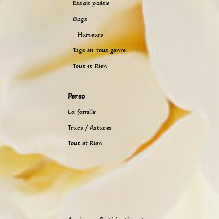
Essais poésie
Gags
Humeurs
Tags en tous genre
Tout et Rien
Perso
La famille
Trucs / Astuces
Tout et Rien