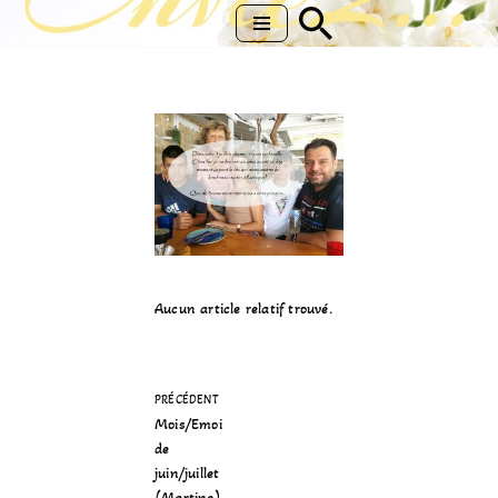
Aller
au
contenu
Aucun article relatif trouvé.
PRÉCÉDENT
Mois/Emoi
de
juin/juillet
(Martine)