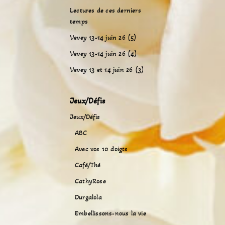
Lectures de ces derniers
temps
Vevey 13-14 juin 26 (5)
Vevey 13-14 juin 26 (4)
Vevey 13 et 14 juin 26 (3)
Jeux/Défis
Jeux/Défis
ABC
Avec vos 10 doigts
Café/Thé
CathyRose
Durgalola
Embellissons-nous la vie