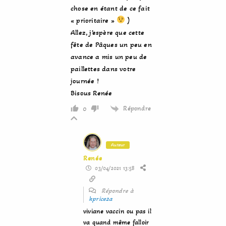
chose en étant de ce fait
« prioritaire »
)
Allez, j’espère que cette
fête de Pâques un peu en
avance a mis un peu de
paillettes dans votre
journée !
Bisous Renée
Répondre
0
Auteur
Renée
03/04/2021 13:58
Répondre à
kprice2a
viviane vaccin ou pas il
va quand même falloir