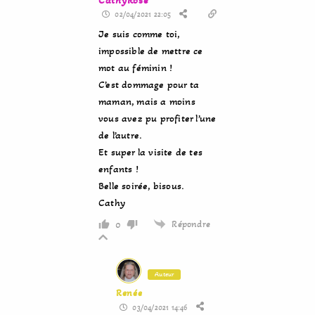
02/04/2021 22:05
Je suis comme toi,
impossible de mettre ce
mot au féminin !
C’est dommage pour ta
maman, mais a moins
vous avez pu profiter l’une
de l’autre.
Et super la visite de tes
enfants !
Belle soirée, bisous.
Cathy
Répondre
0
Auteur
Renée
03/04/2021 14:46