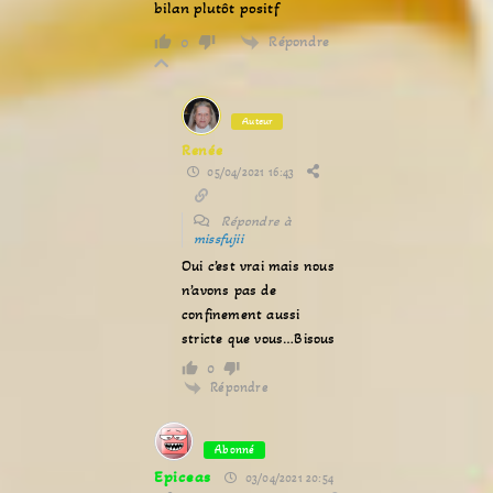
bilan plutôt positf
Répondre
0
Auteur
Renée
05/04/2021 16:43
Répondre à
missfujii
Oui c’est vrai mais nous
n’avons pas de
confinement aussi
stricte que vous…Bisous
0
Répondre
Abonné
Epiceas
03/04/2021 20:54