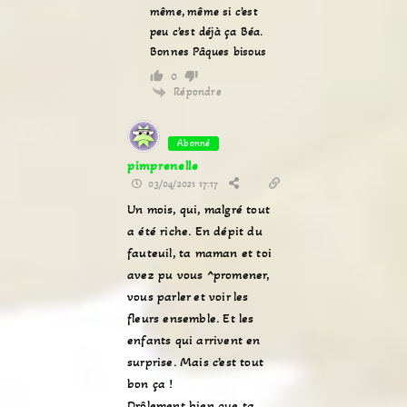
même, même si c’est
peu c’est déjà ça Béa.
Bonnes Pâques bisous
0
Répondre
Abonné
pimprenelle
03/04/2021 17:17
Un mois, qui, malgré tout
a été riche. En dépit du
fauteuil, ta maman et toi
avez pu vous ^promener,
vous parler et voir les
fleurs ensemble. Et les
enfants qui arrivent en
surprise. Mais c’est tout
bon ça !
Drôlement bien que ta