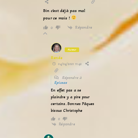
Bin c’est déjà pas mal
pour ce mois !
Répondre
0
Auteur
Renée
04/04/2021 11:42
Répondre à
Epiceas
En effet pas a se
plaindre y a pire pour
certains. Bonnes Pâques
bisous Christophe
0
Répondre