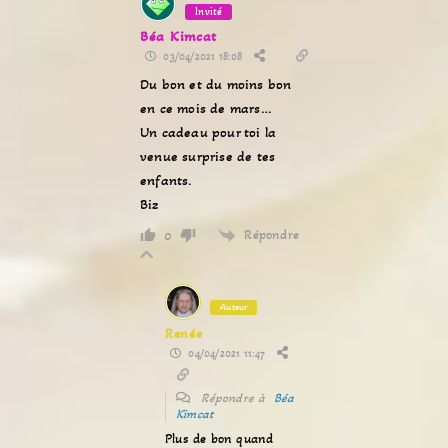
Invité
Béa Kimcat
03/04/2021 18:08
Du bon et du moins bon
en ce mois de mars…
Un cadeau pour toi la
venue surprise de tes
enfants.
Biz
Répondre
0
Auteur
Renée
04/04/2021 11:47
Répondre à
Béa
Kimcat
Plus de bon quand