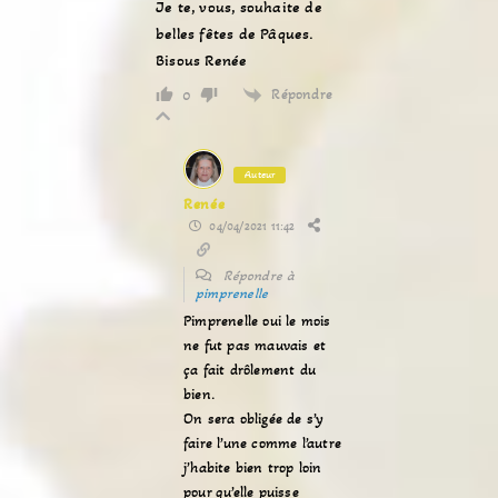
Je te, vous, souhaite de
belles fêtes de Pâques.
Bisous Renée
Répondre
0
Auteur
Renée
04/04/2021 11:42
Répondre à
pimprenelle
Pimprenelle oui le mois
ne fut pas mauvais et
ça fait drôlement du
bien.
On sera obligée de s’y
faire l’une comme l’autre
j’habite bien trop loin
pour qu’elle puisse