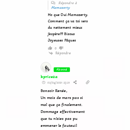
Répondre à
Mamazerty
Ho que Oui Mamazerty.
Comment ça va toi vers
du nettement mieux
j’espère?? Bisous
Joyeuses Pâques
0
Répondre
Abonné
kprice2a
02/04/2021 23:21
Bonsoir Renée,
Un mois de mars pas si
mal que ça finalement.
Dommage effectivement
que tu n’aies pas pu
emmener le fauteuil