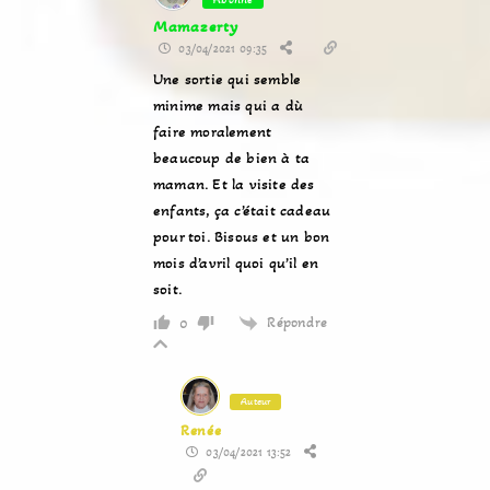
Mamazerty
03/04/2021 09:35
Une sortie qui semble
minime mais qui a dù
faire moralement
beaucoup de bien à ta
maman. Et la visite des
enfants, ça c’était cadeau
pour toi. Bisous et un bon
mois d’avril quoi qu’il en
soit.
Répondre
0
Auteur
Renée
03/04/2021 13:52