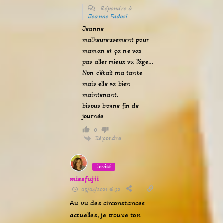
Répondre à
Jeanne Fadosi
Jeanne
malheureusement pour
maman et ça ne vas
pas aller mieux vu l’âge…
Non c’était ma tante
mais elle va bien
maintenant.
bisous bonne fin de
journée
0
Répondre
Invité
missfujii
05/04/2021 16:32
Au vu des circonstances
actuelles, je trouve ton