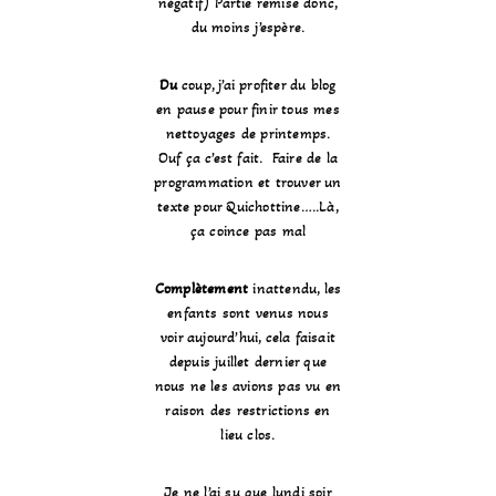
négatif) Partie remise donc,
du moins j’espère.
Du
coup, j’ai profiter du blog
en pause pour finir tous mes
nettoyages de printemps.
Ouf ça c’est fait. Faire de la
programmation et trouver un
texte pour Quichottine…..Là,
ça coince pas mal
Complètement
inattendu, les
enfants sont venus nous
voir aujourd’hui, cela faisait
depuis juillet dernier que
nous ne les avions pas vu en
raison des restrictions en
lieu clos.
Je ne l’ai su que lundi soir