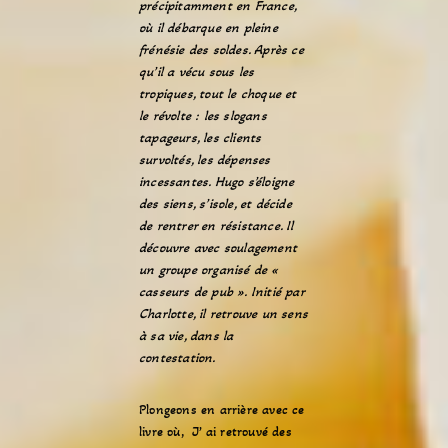
précipitamment en France,
où il débarque en pleine
frénésie des soldes. Après ce
qu’il a vécu sous les
tropiques, tout le choque et
le révolte : les slogans
tapageurs, les clients
survoltés, les dépenses
incessantes. Hugo s’éloigne
des siens, s’isole, et décide
de rentrer en résistance. Il
découvre avec soulagement
un groupe organisé de «
casseurs de pub ». Initié par
Charlotte, il retrouve un sens
à sa vie, dans la
contestation.
Plongeons en arrière avec ce
livre où, J’ ai retrouvé des