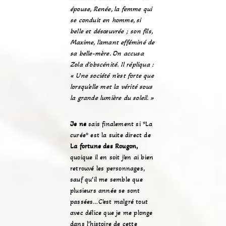
épouse, Renée, la femme qui
se conduit en homme, si
belle et désœuvrée ; son fils,
Maxime, l’amant efféminé de
sa belle-mère. On accusa
Zola d’obscénité. Il répliqua :
« Une société n’est forte que
lorsqu’elle met la vérité sous
la grande lumière du soleil. »
Je ne
sais finalement si *La
curée* est la suite direct de
La fortune des Rougon,
quoique il en soit j’en ai bien
retrouvé les personnages,
sauf qu’il me semble que
plusieurs année se sont
passées…C’est malgré tout
avec délice que je me plonge
dans l’histoire de cette