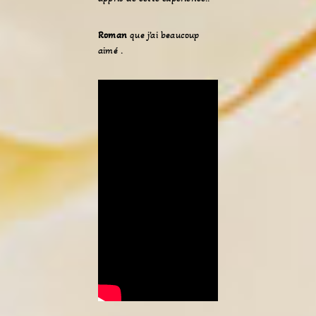
Roman
que j’ai beaucoup
aimé .