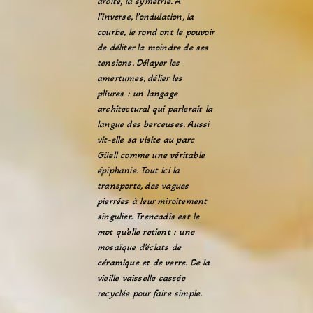
droite, la symétrie. A
l’inverse, l’ondulation, la
courbe, le rond ont le pouvoir
de déliter la moindre de ses
tensions. Délayer les
amertumes, délier les
pliures : un langage
architectural qui parlerait la
langue des berceuses. Aussi
vit-elle sa visite au parc
Güell comme une véritable
épiphanie. Tout ici la
transporte, des vagues
pierrées à leur miroitement
singulier. Trencadis est le
mot qu’elle retient : une
mosaïque d’éclats de
céramique et de verre. De la
vieille vaisselle cassée
recyclée pour faire simple.