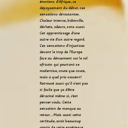
émotions d’Afrique, ce
dépaysement du début, ces
sensations déroutantes.
Chaleur intense, bidonville,
déchets, odeurs, sons aussi.
Cet apprentissage d’une
autre vie d’un autre regard.
Ces sensations d’injustices
devant le trop de l’Europe
face au dénuement sur le sol
africain qui pourtant se
modernise, coute que coute,
mais a quel prix souvent!
Retrouvé aussi qu’il n’est pas
si facile que ça d’être
déraciné même si, c’est
penser voulu. Cette
sensation de manque au
retour….Mais aussi cette
certitude, avoir beaucoup
appris de cette expérience..