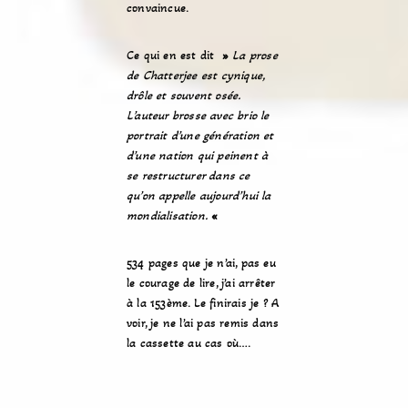
convaincue.
Ce qui en est dit
»
La prose
de Chatterjee est cynique,
drôle et souvent osée.
L’auteur brosse avec brio le
portrait d’une génération et
d’une nation qui peinent à
se restructurer dans ce
qu’on appelle aujourd’hui la
mondialisation.
«
534 pages que je n’ai, pas eu
le courage de lire, j’ai arrêter
à la 153ème. Le finirais je ? A
voir, je ne l’ai pas remis dans
la cassette au cas où….