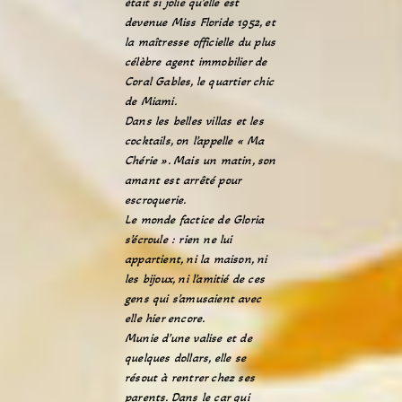
était si jolie qu’elle est
devenue Miss Floride 1952, et
la maîtresse officielle du plus
célèbre agent immobilier de
Coral Gables, le quartier chic
de Miami.
Dans les belles villas et les
cocktails, on l’appelle « Ma
Chérie ». Mais un matin, son
amant est arrêté pour
escroquerie.
Le monde factice de Gloria
s’écroule : rien ne lui
appartient, ni la maison, ni
les bijoux, ni l’amitié de ces
gens qui s’amusaient avec
elle hier encore.
Munie d’une valise et de
quelques dollars, elle se
résout à rentrer chez ses
parents. Dans le car qui