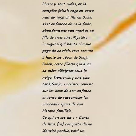
hivers y sont rudes, et la
tempête faisait rage en cette
nuit de 1954 où Maria Buloh
s’est enfoncée dans la forêt,
abandonnant son mari et sa
fille de trois ans. Mystère
inaugural qui hante chaque
page de ce récit, tout comme
il hante les rêves de Sonja
Buloh, cette fillette qui a vu
sa mère s’éloigner sous la
neige. Trente-cinq ans plus
tard, Sonja, enceinte, revient
sur les lieux de son enfance
et tente de rassembler les
morceaux épars de son
histoire familiale.
Ce qui en est dit : « Conte
de l’exil, (re) conquête d’une
identité perdue, voici un