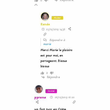
0
Auteur
Renée
07/12/2019 14:36
Répondre à
marie
Merci Marie le plaisirs
est pour moi, en
partageant. Bisous
bisous
0
Répondre
Invité
pprene
06/12/2019 16:20
un fort turc en Crète,