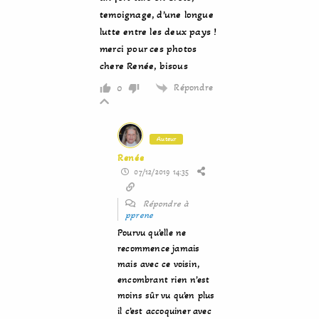
temoignage, d’une longue
lutte entre les deux pays !
merci pour ces photos
chere Renée, bisous
Répondre
0
Auteur
Renée
07/12/2019 14:35
Répondre à
pprene
Pourvu qu’elle ne
recommence jamais
mais avec ce voisin,
encombrant rien n’est
moins sûr vu qu’en plus
il c’est accoquiner avec