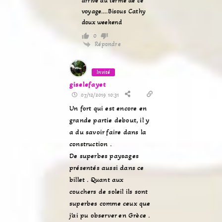
arrive au terme de ce
voyage….Bisous Cathy
doux weekend
0
Répondre
Invité
giselefayet
07/12/2019 10:31
Un fort qui est encore en
grande partie debout, il y
a du savoir faire dans la
construction .
De superbes paysages
présentés aussi dans ce
billet . Quant aux
couchers de soleil ils sont
superbes comme ceux que
j’ai pu observer en Grèce .