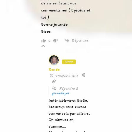
Je ris en lisant vos
commentaires ( Epicéas et
toi )
Bonne journée
Bises
Répondre
0
Auteur
Renée
07/12/2019 14:37
Répondre à
giselefayet
Indéniablement Gisèle,
beaucoup sont encore
comme cela par ailleurs.
On s’amuse on
s’amuse….