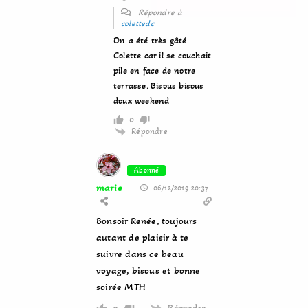
Répondre à
colettedc
On a été très gâté
Colette car il se couchait
pile en face de notre
terrasse. Bisous bisous
doux weekend
0
Répondre
Abonné
marie
06/12/2019 20:37
Bonsoir Renée, toujours
autant de plaisir à te
suivre dans ce beau
voyage, bisous et bonne
soirée MTH
Répondre