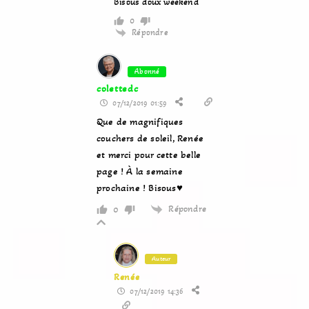
Bisous doux weekend
0
Répondre
Abonné
colettedc
07/12/2019 01:59
Que de magnifiques
couchers de soleil, Renée
et merci pour cette belle
page ! À la semaine
prochaine ! Bisous♥
Répondre
0
Auteur
Renée
07/12/2019 14:36