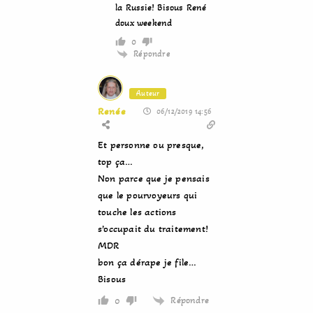
la Russie! Bisous René
doux weekend
0
Répondre
Auteur
Renée
06/12/2019 14:56
Et personne ou presque,
top ça…
Non parce que je pensais
que le pourvoyeurs qui
touche les actions
s’occupait du traitement!
MDR
bon ça dérape je file…
Bisous
Répondre
0