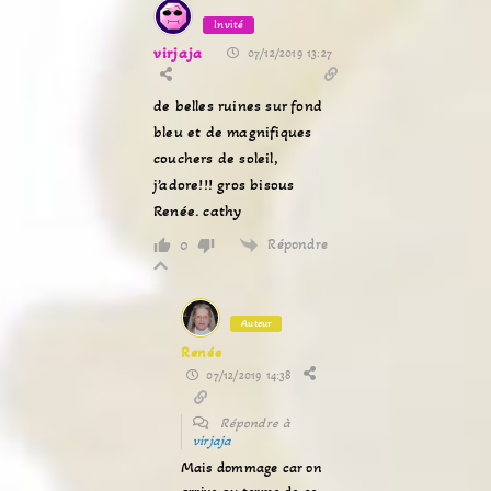
Invité
virjaja
07/12/2019 13:27
de belles ruines sur fond
bleu et de magnifiques
couchers de soleil,
j’adore!!! gros bisous
Renée. cathy
Répondre
0
Auteur
Renée
07/12/2019 14:38
Répondre à
virjaja
Mais dommage car on