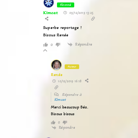
Abonné
Kimcat
09/12/2019 13:25
Superbe reportage !
Bisous Renée
Répondre
0
Auteur
Renée
10/12/2019 16:18
Répondre à
Kimcat
Merci beaucoup Béa.
Bisous bisous
0
Répondre