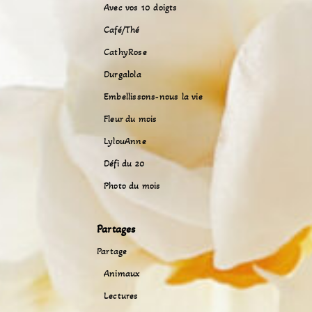
Avec vos 10 doigts
Café/Thé
CathyRose
Durgalola
Embellissons-nous la vie
Fleur du mois
LylouAnne
Défi du 20
Photo du mois
Partages
Partage
Animaux
Lectures