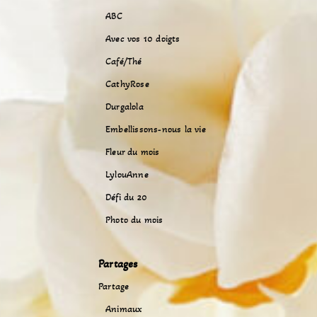
ABC
Avec vos 10 doigts
Café/Thé
CathyRose
Durgalola
Embellissons-nous la vie
Fleur du mois
LylouAnne
Défi du 20
Photo du mois
Partages
Partage
Animaux