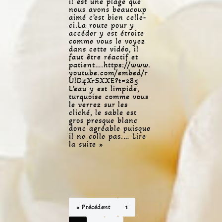
il est une plage que
nous avons beaucoup
aimé c’est bien celle-
ci.La route pour y
accéder y est étroite
comme vous le voyez
dans cette vidéo, il
faut être réactif et
patient….https://www.
youtube.com/embed/r
UlD4XrSXXE?t=285
L’eau y est limpide,
turquoise comme vous
le verrez sur les
cliché, le sable est
gros presque blanc
donc agréable puisque
il ne colle pas.…
Lire
la suite »
« Précédent
1