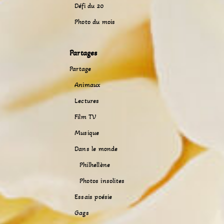
Défi du 20
Photo du mois
Partages
Partage
Animaux
Lectures
Film TV
Musique
Dans le monde
Philhellène
Photos insolites
Essais poésie
Gags