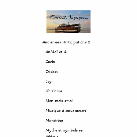
Anciennes Participations 2
AnMaï et &
Covix
Cricket
Evy
Ghislaine
Mon mois émoi
Musique à cœur ouvert
Mandrine
Mythe et symbole en
Afrique