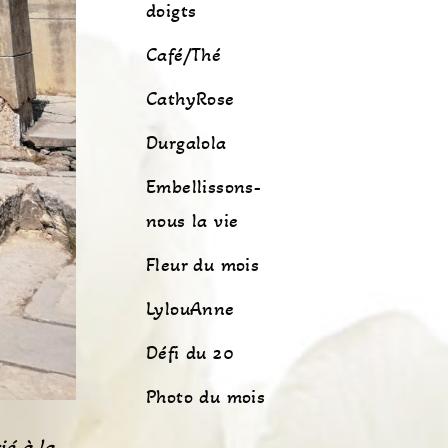
doigts
Café/Thé
CathyRose
Durgalola
Embellissons-
nous la vie
Fleur du mois
LylouAnne
Défi du 20
Photo du mois
ié à la