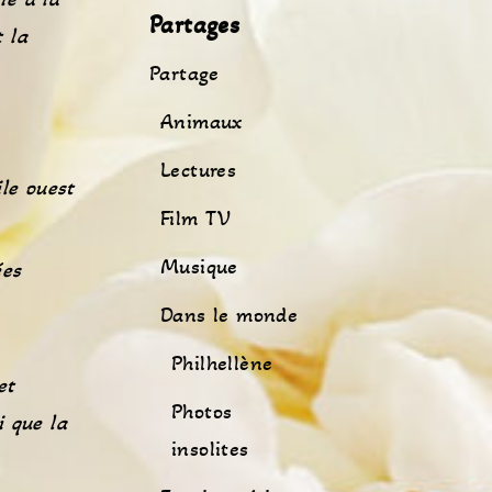
Partages
t la
Partage
Animaux
Lectures
ile ouest
Film TV
Musique
ées
Dans le monde
Philhellène
et
Photos
i que la
insolites