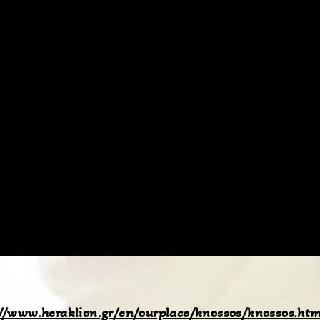
://www.heraklion.gr/en/ourplace/knossos/knossos.htm