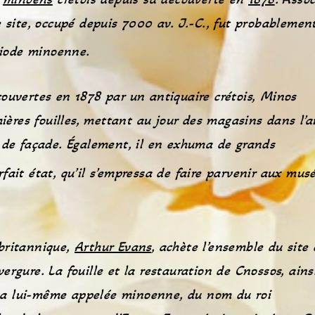
le site, occupé depuis 7000 av. J.-C., fut probablemen
ériode minoenne
.
ouvertes en 1878 par un antiquaire crétois, Minos
mières fouilles, mettant au jour des magasins dans l’a
s de façade. Également, il en exhuma de grands
ait état, qu’il s’empressa de faire parvenir aux mus
britannique,
Arthur Evans
, achète l’ensemble du site 
rgure. La fouille et la restauration de Cnossos, ains
il a lui-même appelée minoenne, du nom du roi