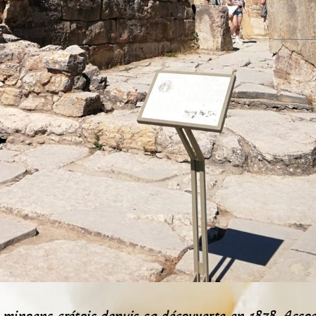
s
minoens
crétois depuis sa découverte en
1878
. Assoc