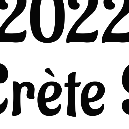
202
rète