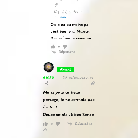
Répondre à
manou
On a eu au moins ça
c’est bien vrai Manou.
Bisous bonne semaine
0
Répondre
Abonné
erato
02/10/2022 21:02
Merci pour ce beau
partage, je ne connais pas
du tout.
Douce soirée , bises Renée
Répondre
0