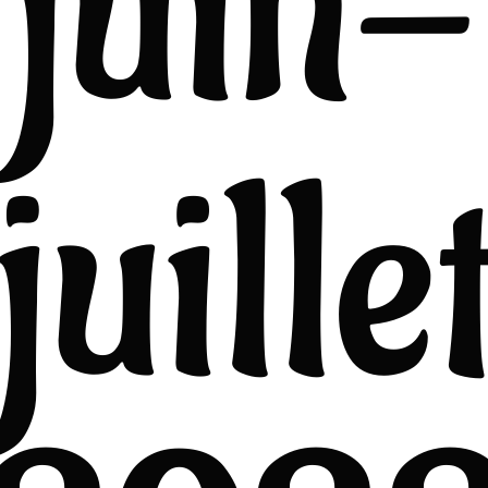
juin-
juille