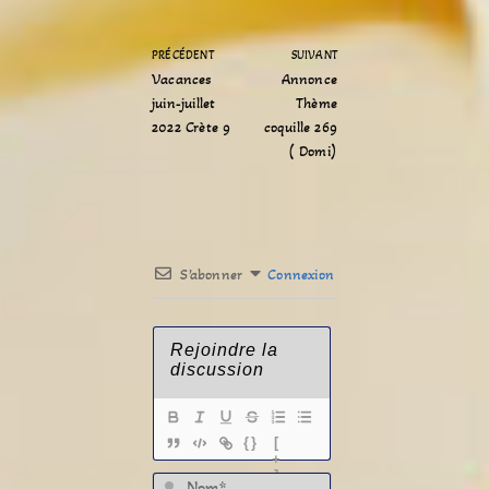
PRÉCÉDENT
SUIVANT
Vacances
Annonce
juin-juillet
Thème
2022 Crète 9
coquille 269
( Domi)
S’abonner
Connexion
{}
[
+
]