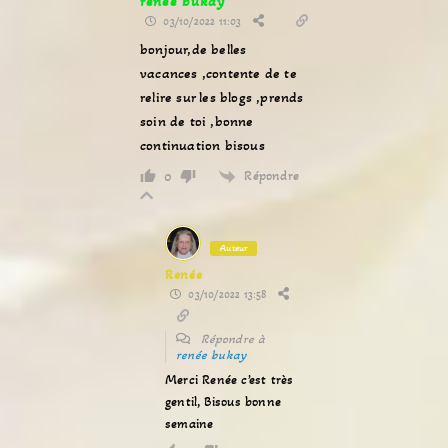
renée bukay
03/10/2022 11:03
bonjour,de belles
vacances ,contente de te
relire sur les blogs ,prends
soin de toi ,bonne
continuation bisous
Répondre
0
Auteur
Renée
03/10/2022 13:58
Répondre à
renée bukay
Merci Renée c’est très
gentil, Bisous bonne
semaine