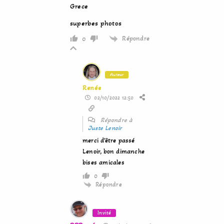
Grece
superbes photos
Répondre
0
Auteur
Renée
02/10/2022 12:50
Répondre à
Juste Lenoir
merci d’être passé
Lenoir, bon dimanche
bises amicales
0
Répondre
Invité