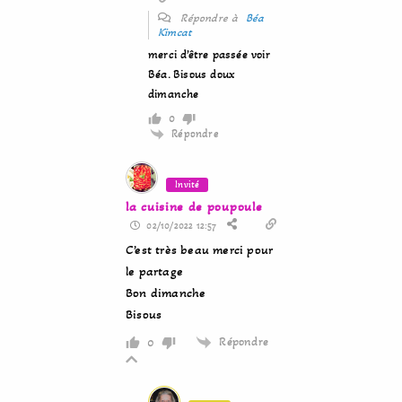
Répondre à
Béa
Kimcat
merci d’être passée voir
Béa. Bisous doux
dimanche
0
Répondre
Invité
la cuisine de poupoule
02/10/2022 12:57
C’est très beau merci pour
le partage
Bon dimanche
Bisous
Répondre
0