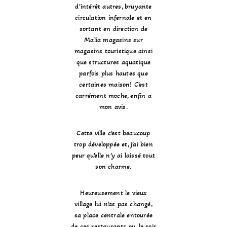
d’intérêt autres, bruyante
circulation infernale et en
sortant en direction de
Malia magasins sur
magasins touristique ainsi
que structures aquatique
parfois plus hautes que
certaines maison! C’est
carrément moche, enfin a
mon avis.
Cette ville c’est beaucoup
trop développée et, j’ai bien
peur qu’elle n’y ai laissé tout
son charme.
Heureusement le vieux
village lui n’as pas changé,
sa place centrale entourée
de ces restaurants ou, le soir