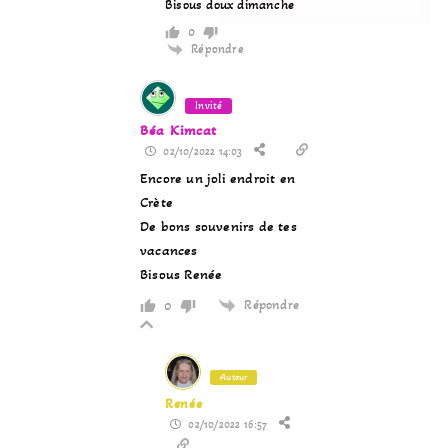
Bisous doux dimanche
0
Répondre
Invité
Béa Kimcat
02/10/2022 14:03
Encore un joli endroit en
Crète
De bons souvenirs de tes
vacances
Bisous Renée
Répondre
0
Auteur
Renée
02/10/2022 16:57