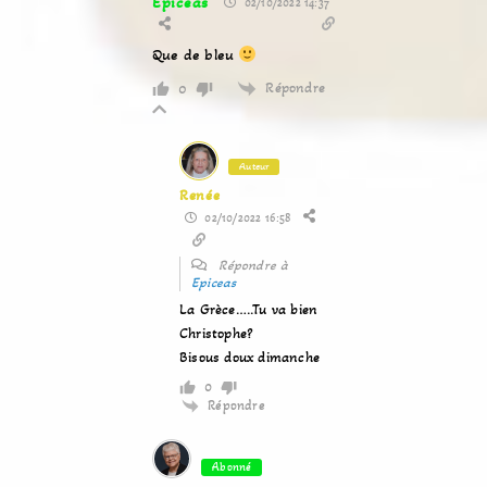
Epiceas
02/10/2022 14:37
Que de bleu
Répondre
0
Auteur
Renée
02/10/2022 16:58
Répondre à
Epiceas
La Grèce…..Tu va bien
Christophe?
Bisous doux dimanche
0
Répondre
Abonné