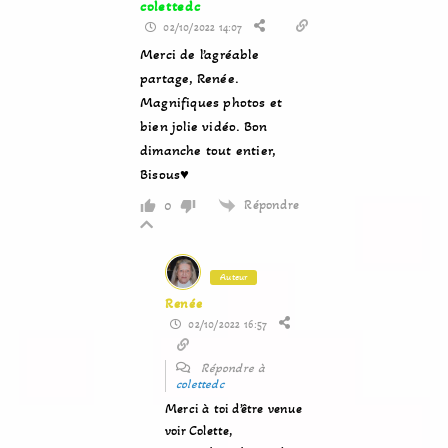
colettedc
02/10/2022 14:07
Merci de l’agréable
partage, Renée.
Magnifiques photos et
bien jolie vidéo. Bon
dimanche tout entier,
Bisous♥
Répondre
0
Auteur
Renée
02/10/2022 16:57
Répondre à
colettedc
Merci à toi d’être venue
voir Colette,