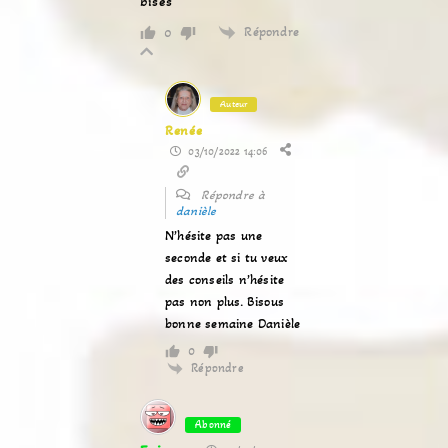
bises
Répondre
0
Auteur
Renée
03/10/2022 14:06
Répondre à
danièle
N’hésite pas une
seconde et si tu veux
des conseils n’hésite
pas non plus. Bisous
bonne semaine Danièle
0
Répondre
Abonné