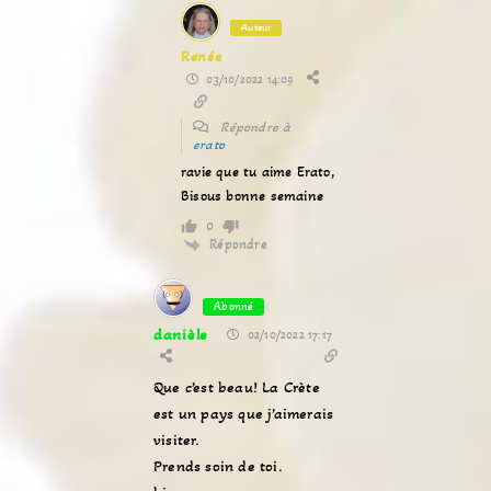
Auteur
Renée
03/10/2022 14:09
Répondre à
erato
ravie que tu aime Erato,
Bisous bonne semaine
0
Répondre
Abonné
danièle
02/10/2022 17:17
Que c’est beau! La Crète
est un pays que j’aimerais
visiter.
Prends soin de toi.