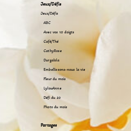
Jeux/Défis
Jeux/Défis
ABC
Avec vos 10 doigts
Café/Thé
CathyRose
Durgalola
Embellissons-nous la vie
Fleur du mois
LylouAnne
Défi du 20
Photo du mois
Partages