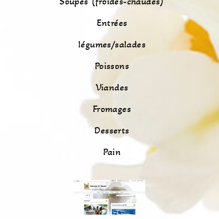
Soupes (froides-chaudes)
Entrées
légumes/salades
Poissons
Viandes
Fromages
Desserts
Pain
s