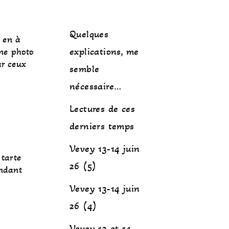
Quelques
é en à
explications, me
une photo
ar ceux
semble
nécessaire…
Lectures de ces
derniers temps
Vevey 13-14 juin
 tarte
26 (5)
endant
Vevey 13-14 juin
26 (4)
Vevey 13 et 14