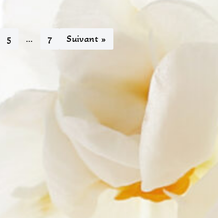
5
…
7
Suivant »