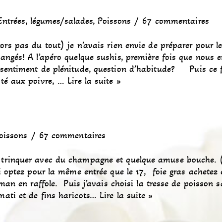
Entrées
,
légumes/salades
,
Poissons
67 commentaires
rs pas du tout) je n’avais rien envie de préparer pour le
angés! A l’apéro quelque sushis, première fois que nous 
 sentiment de plénitude, question d’habitude? Puis ce 
âté aux poivre, …
Lire la suite »
oissons
67 commentaires
trinquer avec du champagne et quelque amuse bouche. (
i optez pour la même entrée que le 17, foie gras achetez 
aman en raffole. Puis j’avais choisi la tresse de poisson 
ati et de fins haricots…
Lire la suite »