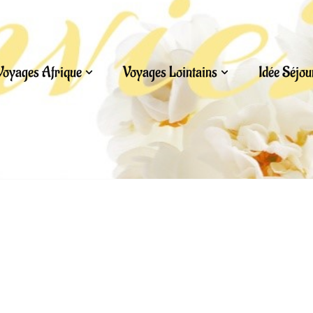
Voyages Afrique
Voyages Lointains
Idée Séjo