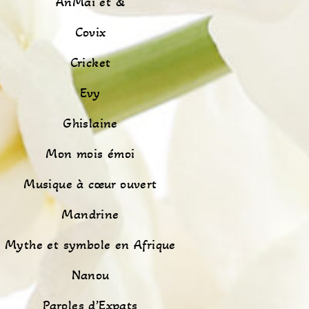
AnMaï et &
Covix
Cricket
Evy
Ghislaine
Mon mois émoi
Musique à cœur ouvert
Mandrine
Mythe et symbole en Afrique
Nanou
Paroles d’Expats