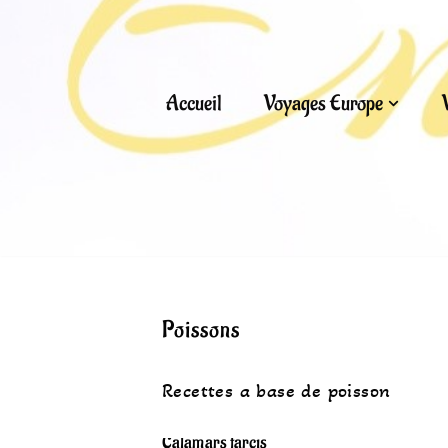
Aller
au
Accueil
Voyages Europe
contenu
Poissons
Recettes a base de poisson
Calamars farcis