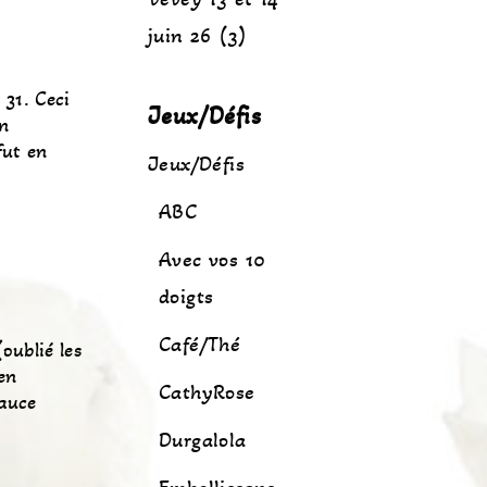
juin 26 (3)
 31. Ceci
Jeux/Défis
en
fut en
Jeux/Défis
ABC
Avec vos 10
doigts
Café/Thé
oublié les
en
CathyRose
sauce
Durgalola