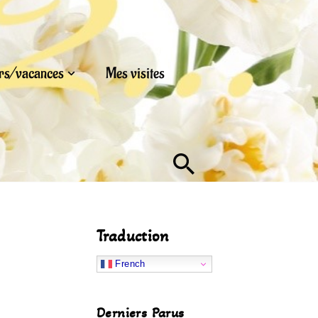
urs/vacances
Mes visites
Traduction
French
Derniers Parus