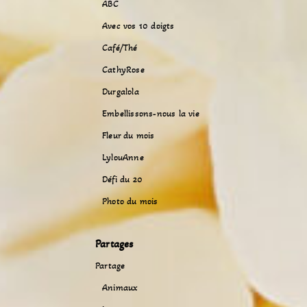
ABC
Avec vos 10 doigts
Café/Thé
CathyRose
Durgalola
Embellissons-nous la vie
Fleur du mois
LylouAnne
Défi du 20
Photo du mois
Partages
Partage
Animaux