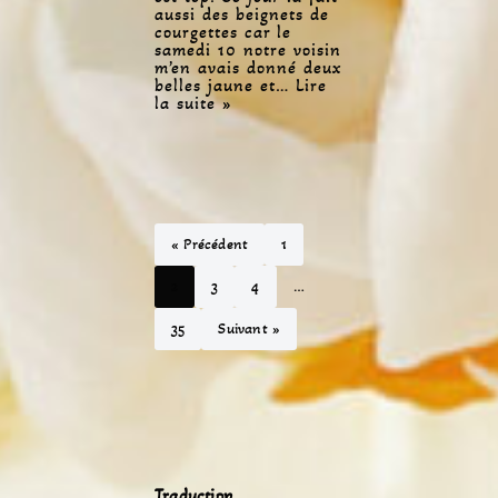
aussi des beignets de
courgettes car le
samedi 10 notre voisin
m’en avais donné deux
belles jaune et…
Lire
la suite »
« Précédent
1
2
3
4
…
35
Suivant »
Traduction