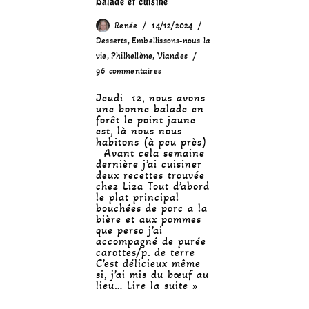
Balade et cuisine
Renée
14/12/2024
Desserts
,
Embellissons-nous la
vie
,
Philhellène
,
Viandes
96 commentaires
Jeudi 12, nous avons
une bonne balade en
forêt le point jaune
est, là nous nous
habitons (à peu près)
Avant cela semaine
dernière j’ai cuisiner
deux recettes trouvée
chez Liza Tout d’abord
le plat principal
bouchées de porc a la
bière et aux pommes
que perso j’ai
accompagné de purée
carottes/p. de terre
C’est délicieux même
si, j’ai mis du bœuf au
lieu…
Lire la suite »