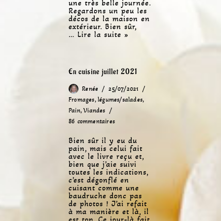
une très belle journée.
Regardons un peu les
décos de la maison en
extérieur. Bien sûr,
…
Lire la suite »
En cuisine juillet 2021
Renée
25/07/2021
Fromages
,
légumes/salades
,
Pain
,
Viandes
86 commentaires
Bien sûr il y eu du
pain, mais celui fait
avec le livre reçu et,
bien que j’aie suivi
toutes les indications,
c’est dégonflé en
cuisant comme une
baudruche donc pas
de photos ! J’ai refait
à ma manière et là, il
est top. Ce jour-là fait