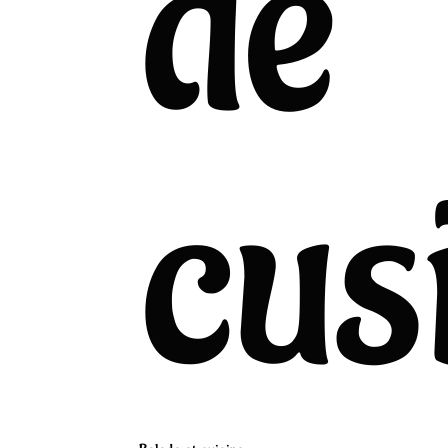
de
cus