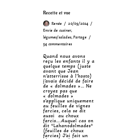
Recette et vue
Renée
20/09/2024
Envie de cusiner
,
légumes/salades
,
Partage
54 commentaires
Quand nous avons
reçu les enfants il y a
quelque temps (juste
avant que Jean
n’atterrisse à l’hosto)
j’avais décidé de faire
de « dolmades »… Ne
croyez pas que
« dolmades »
s’applique uniquement
au feuilles de vignes
farcies, cela se dit
aussi au choux
farcis….Auquel cas on
dit *Lahanodolmades*
(feuilles de choux
farcies) J’ai fait un