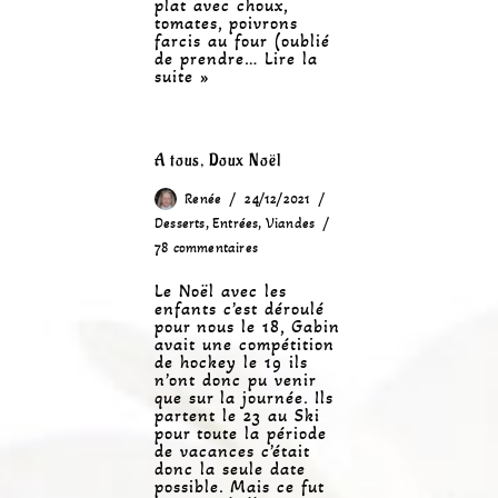
plat avec choux,
tomates, poivrons
farcis au four (oublié
de prendre…
Lire la
suite »
A tous, Doux Noël
Renée
24/12/2021
Desserts
,
Entrées
,
Viandes
78 commentaires
Le Noël avec les
enfants c’est déroulé
pour nous le 18, Gabin
avait une compétition
de hockey le 19 ils
n’ont donc pu venir
que sur la journée. Ils
partent le 23 au Ski
pour toute la période
de vacances c’était
donc la seule date
possible. Mais ce fut