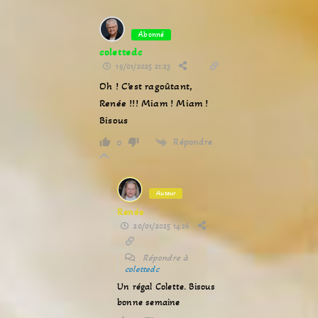
Abonné
colettedc
19/01/2025 21:23
Oh ! C’est ragoûtant,
Renée !!! Miam ! Miam !
Bisous
Répondre
0
Auteur
Renée
20/01/2025 14:26
Répondre à
colettedc
Un régal Colette. Bisous
bonne semaine