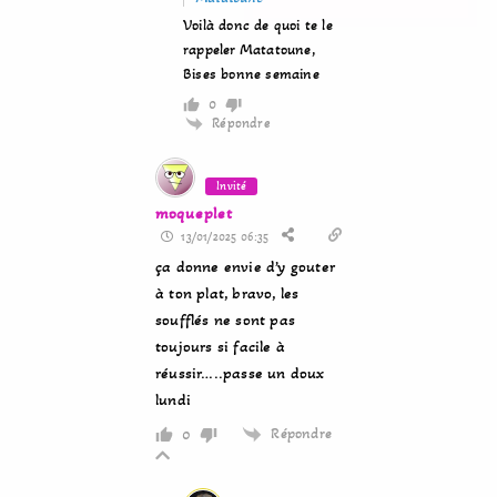
Voilà donc de quoi te le
rappeler Matatoune,
Bises bonne semaine
0
Répondre
Invité
moqueplet
13/01/2025 06:35
ça donne envie d’y gouter
à ton plat, bravo, les
soufflés ne sont pas
toujours si facile à
réussir…..passe un doux
lundi
Répondre
0