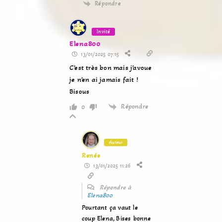
Répondre
Invité
Elena800
13/01/2025 07:15
C’est très bon mais j’avoue
je n’en ai jamais fait !
Bisous
Répondre
0
Auteur
Renée
13/01/2025 11:26
Répondre à
Elena800
Pourtant ça vaut le
coup Elena, Bises bonne