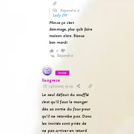
Répondre à
Lady DIY
Mince ça c’est
dommage, plus qu’à faire
maison alors. Bisous
bon mardi
0
Répondre
Invité
lizagrece
13/01/2025 09:09
Le seul défaut du soufflé
c’est qu’il faut le manger
dès sa sortie du four pour
qu’il ne retombe pas. Donc
les invités sont priés de
ne pas arriver en retard