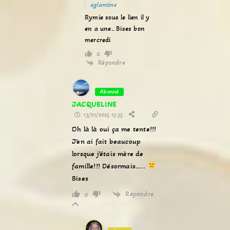
eglantine
Rymie sous le lien il y
en a une.. Bises bon
mercredi
0
Répondre
Abonné
JACQUELINE
13/01/2025 13:35
Oh là là oui ça me tente!!!
J’en ai fait beaucoup
lorsque j’étais mère de
famille!!! Désormais…..
Bises
Répondre
0