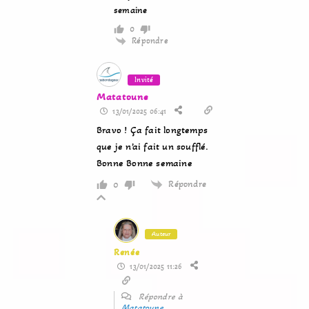
semaine
0
Répondre
Invité
Matatoune
13/01/2025 06:41
Bravo ! Ça fait longtemps
que je n’ai fait un soufflé.
Bonne Bonne semaine
Répondre
0
Auteur
Renée
13/01/2025 11:26
Répondre à
Matatoune