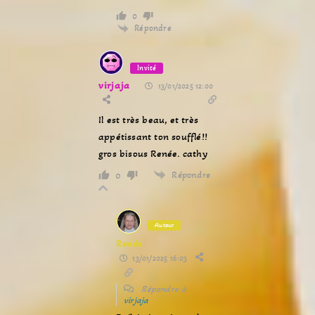
0
Répondre
Invité
virjaja
13/01/2025 12:00
Il est très beau, et très
appétissant ton soufflé!!
gros bisous Renée. cathy
Répondre
0
Auteur
Renée
13/01/2025 16:03
Répondre à
virjaja