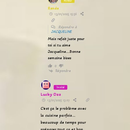
Auteur
Renée
13/01/2025 15:56
Répondre à
JACQUELINE
Mais refait juste pour
toi si tu aime
Jacqueline….Bonne
semaine bises
0
Répondre
Invité
Lucky Ozz
13/01/2025 13:07
C’est ça le problème avec
la cuisine parfois…
beaucoup de temps pour
préparer tout ça et hop,