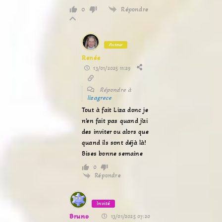
Répondre
0
Auteur
Renée
13/01/2025 11:29
Répondre à
lizagrece
Tout à fait Liza donc je
n’en fait pas quand j’ai
des inviter ou alors que
quand ils sont déjà là!
Bises bonne semaine
0
Répondre
Invité
Bruno
13/01/2025 07:20