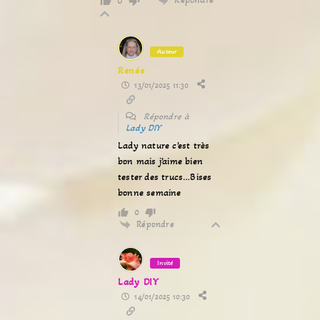
0
Auteur
Renée
13/01/2025 11:30
Répondre à
Lady DIY
Lady nature c’est très
bon mais j’aime bien
tester des trucs…Bises
bonne semaine
0
Répondre
Invité
Lady DIY
14/01/2025 10:30