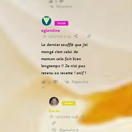
1
Répondre
Invité
eglantine
15/01/2025 01:34
Le dernier soufflé que j’ai
mangé c’est celui de
maman cela fait bien
longtemps !! Je n’ai pas
retenu sa recette ! snif !
Répondre
0
Auteur
Renée
15/01/2025 13:48
Répondre à