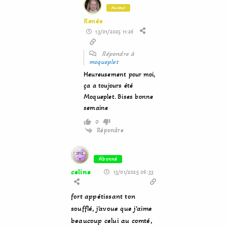
Auteur
Renée
13/01/2025 11:26
Répondre à
moqueplet
Heureusement pour moi,
ça a toujours été
Moqueplet. Bises bonne
semaine
0
Répondre
Abonné
celine
13/01/2025 06:33
fort appétissant ton
soufflé, j’avoue que j’aime
beaucoup celui au comté,