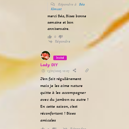
Répondre à
Béa
Kimcat
merci Béa, Bises bonne
semaine et bon
anniversaire.
0
Répondre
Invité
Lady DIY
13/01/2025 10:07
J’en fait régulièrement
mais je les aime nature
quitte à les accompagner
avec du jambon ou autre !
En cette saison, c’est
réconfortant ! Bises
amicales
Répondre