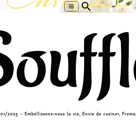
Aller
Souffl
au
contenu
/01/2025
Embellissons-nous la vie
,
Envie de cusiner
,
Froma