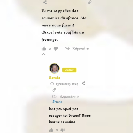
Tu me rappelles des
souvenirs d’enfance. Ma
mère nous faisait
d’excellents soufflés au
fromage.
Répondre
0
Auteur
Renée
13/01/2025 11:27
Répondre à
Bruno
lors pourquoi pas
essayer toi Bruno? Bises
bonne semaine
0