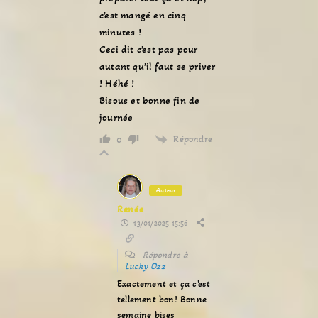
c’est mangé en cinq
minutes !
Ceci dit c’est pas pour
autant qu’il faut se priver
! Héhé !
Bisous et bonne fin de
journée
Répondre
0
Auteur
Renée
13/01/2025 15:56
Répondre à
Lucky Ozz
Exactement et ça c’est
tellement bon! Bonne
semaine bises