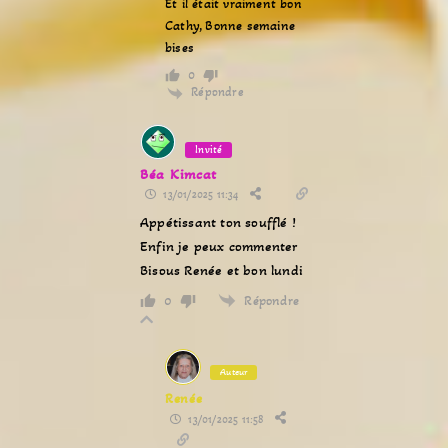
Et il était vraiment bon
Cathy, Bonne semaine
bises
0
Répondre
Invité
Béa Kimcat
13/01/2025 11:34
Appétissant ton soufflé !
Enfin je peux commenter
Bisous Renée et bon lundi
Répondre
0
Auteur
Renée
13/01/2025 11:58