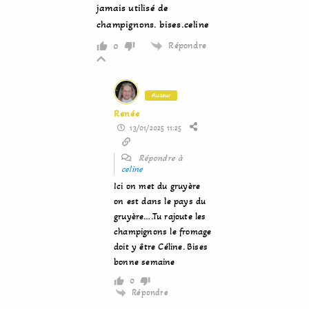
jamais utilisé de
champignons. bises.celine
Répondre
0
Auteur
Renée
13/01/2025 11:25
Répondre à
celine
Ici on met du gruyère
on est dans le pays du
gruyère….Tu rajoute les
champignons le fromage
doit y être Céline. Bises
bonne semaine
0
Répondre