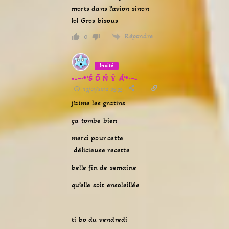
morts dans l’avion sinon
lol Gros bisous
Répondre
0
Invité
•-~·*'Ś Ő Ń Ŷ Á'*·~-
13/01/2012 05:33
j’aime les gratins
ça tombe bien
merci pour cette
délicieuse recette
belle fin de semaine
qu’elle soit ensoleillée
ti bo du vendredi