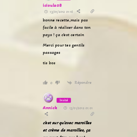
icioula08
13/01/2012 01:16
bonne recette,mais pas
facile à réaliser dans ton
pays ! ça c’est certain
Merci pour tes gentils
passages
tis bos
Répondre
0
Invité
Annick
13/01/2012 01:01
c’est sur qu’avec maroilles
et crème de maroilles, ça