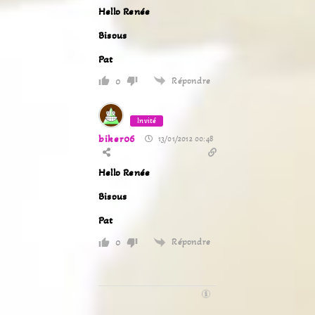
Hello Renée
Bisous
Pat
Répondre
0
Invité
biker06
13/01/2012 00:48
Hello Renée
Bisous
Pat
Répondre
0