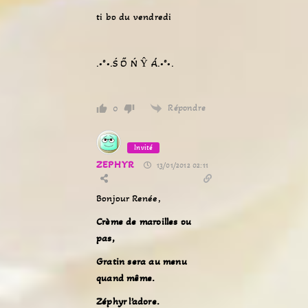
ti bo du vendredi
.•°•.Ś Ő Ń Ŷ Á.•°•.
Répondre
0
Invité
ZEPHYR
13/01/2012 02:11
Bonjour Renée,
Crème de maroilles ou
pas,
Gratin sera au menu
quand même.
Zéphyr l’adore.