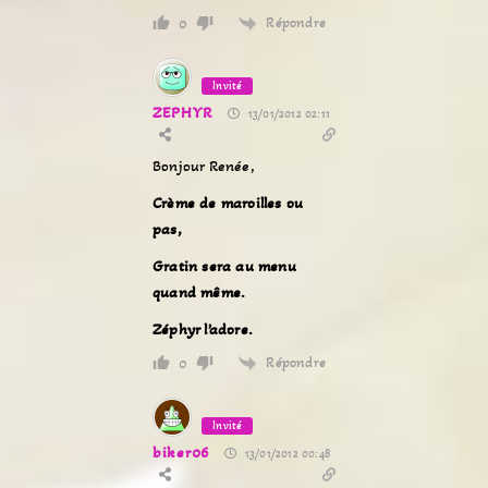
Répondre
0
Invité
ZEPHYR
13/01/2012 02:11
Bonjour Renée,
Crème de maroilles ou
pas,
Gratin sera au menu
quand même.
Zéphyr l’adore.
Répondre
0
Invité
biker06
13/01/2012 00:48