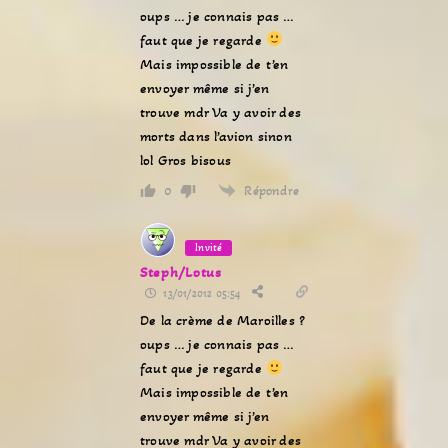
oups … je connais pas …
faut que je regarde
Mais impossible de t’en
envoyer même si j’en
trouve mdr Va y avoir des
morts dans l’avion sinon
lol Gros bisous
Répondre
0
Invité
Steph/Lotus
13/01/2012 05:54
De la crème de Maroilles ?
oups … je connais pas …
faut que je regarde
Mais impossible de t’en
envoyer même si j’en
trouve mdr Va y avoir des