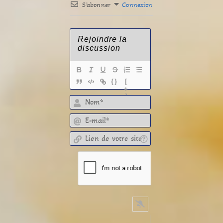
S’abonner
Connexion
{}
[
+
]
E-mail*
Lien de votre site