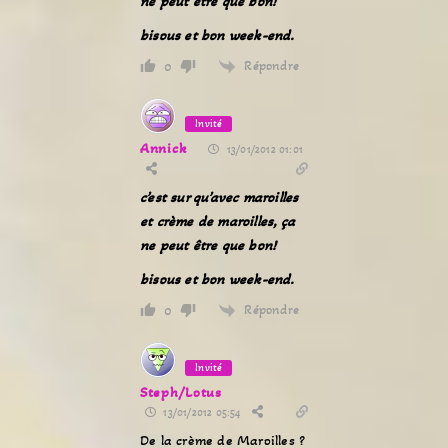
ne peut être que bon!
bisous et bon week-end.
Répondre
0
Invité
Annick
13/01/2012 01:01
c’est sur qu’avec maroilles
et crème de maroilles, ça
ne peut être que bon!
bisous et bon week-end.
Répondre
0
Invité
Steph/Lotus
13/01/2012 05:54
De la crème de Maroilles ?