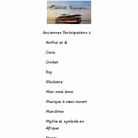
Anciennes Participations 2
AnMaï et &
Covix
Cricket
Evy
Ghislaine
Mon mois émoi
Musique à cœur ouvert
Mandrine
Mythe et symbole en
Afrique
Nanou