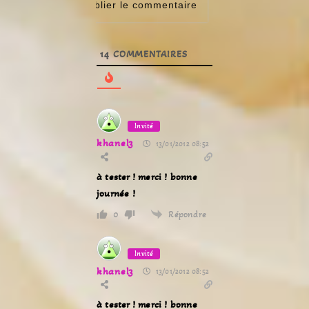
14
COMMENTAIRES
Invité
khanel3
13/01/2012 08:52
à tester ! merci ! bonne
journée !
Répondre
0
Invité
khanel3
13/01/2012 08:52
à tester ! merci ! bonne