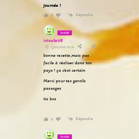
journée !
Répondre
0
Invité
icioula08
13/01/2012 01:16
bonne recette,mais pas
facile à réaliser dans ton
pays ! ça c’est certain
Merci pour tes gentils
passages
tis bos
Répondre
0
Invité