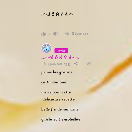
.•°•.Ś Ő Ń Ŷ Á.•°•.
Répondre
0
Invité
•-~·*'Ś Ő Ń Ŷ Á'*·~-
13/01/2012 05:33
j’aime les gratins
ça tombe bien
merci pour cette
délicieuse recette
belle fin de semaine
qu’elle soit ensoleillée