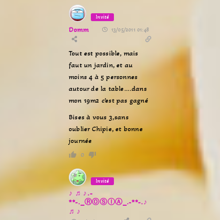
Invité
Domm
13/05/2011 01:48
Tout est possible, mais
faut un jardin, et au
moins 4 à 5 personnes
autour de la table….dans
mon 19m2 c’est pas gagné
Bises à vous 3,sans
oublier Chipie, et bonne
journée
0
Invité
♪ ♬♪.-
**-._ⓇⓄⓈⒾⒶ_.-**-.♪
♬♪