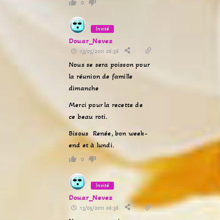
0
Invité
Douar_Nevez
13/05/2011 06:56
Nous se sera poisson pour
la réunion de famille
dimanche
Merci pour la recette de
ce beau roti.
Bisous Renée, bon week-
end et à lundi.
0
Invité
Douar_Nevez
13/05/2011 06:56