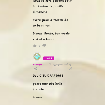
Nous se sera poisson pour
la réunion de famille
dimanche
Merci pour la recette de
ce beau roti.
Bisous Renée, bon week-
end et à lundi.
0
Invité
sonya
13/05/2011 08:15
D2LICIEUX PARTAGE
passe une très belle
journée
bisous