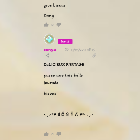
gros bisous
Dany
0
Invité
sonya
13/05/2011 08:15
D2LICIEUX PARTAGE
passe une très belle
journée
bisous
•.¸.•*♥ Ś Ő Ń Ŷ Á ♥*• .¸.•
0