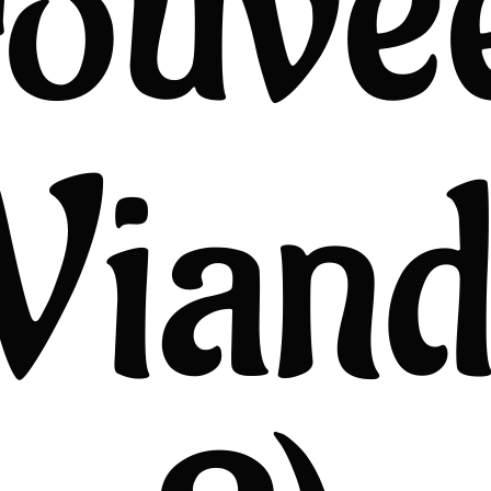
rouvé
Vian