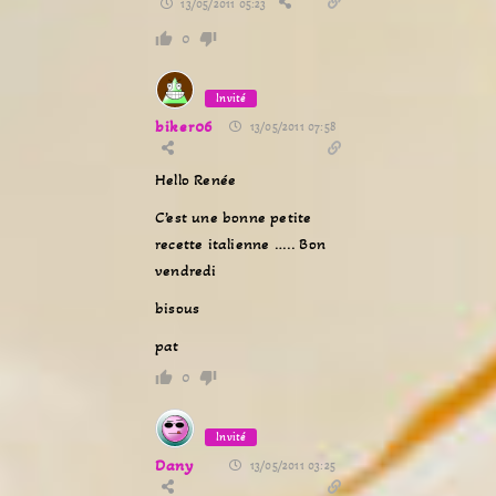
13/05/2011 05:23
0
Invité
biker06
13/05/2011 07:58
Hello Renée
C’est une bonne petite
recette italienne ….. Bon
vendredi
bisous
pat
0
Invité
Dany
13/05/2011 03:25