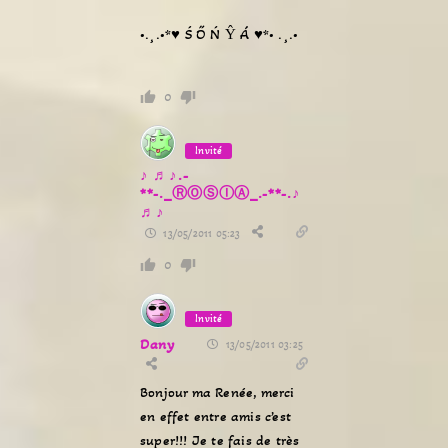
•.¸.•*♥ Ś Ő Ń Ŷ Á ♥*• .¸.•
0
Invité
♪ ♬♪.-
**-._ⓇⓄⓈⒾⒶ_.-**-.♪
♬♪
13/05/2011 05:23
0
Invité
Dany
13/05/2011 03:25
Bonjour ma Renée, merci
en effet entre amis c’est
super!!! Je te fais de très