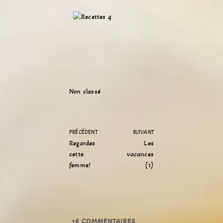
Non classé
PRÉCÉDENT
SUIVANT
Regardez
Les
cette
vacances
femme!
(1)
16
COMMENTAIRES