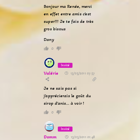
Bonjour ma Renée, merci
en effet entre amis c’est
super!!! Je te fais de très
gros bisous
Dany
0
Invité
Valérie
13/05/2011 07:57
Je ne sais pas si
j’apprécierais le goût du
sirop d’anis… à voir !
0
Invité
Domm
13/05/2011 01:48