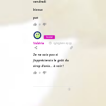
vendredi
bisous
pat
0
Invité
Valérie
13/05/2011 07:57
Je ne sais pas si
j’apprécierais le goût du
sirop d’anis… à voir !
0