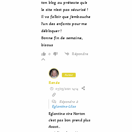
ton blog au prétexte qu’e
le site n’est pas sécurisé !
Il va falloir que j’embauche
l’un des enfants pour me
débloquer !
Bonne fin de semaine,
bisous
Répondre
0
Auteur
Renée
07/03/2021 14:14
Répondre à
Eglantine-Lilas
Eglantine vire Norton
c’est pas bon prend plus
Avast..