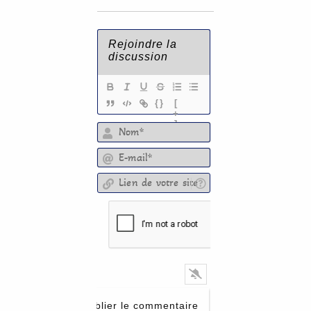
{}
[
+
]
E-mail*
Lien de votre site