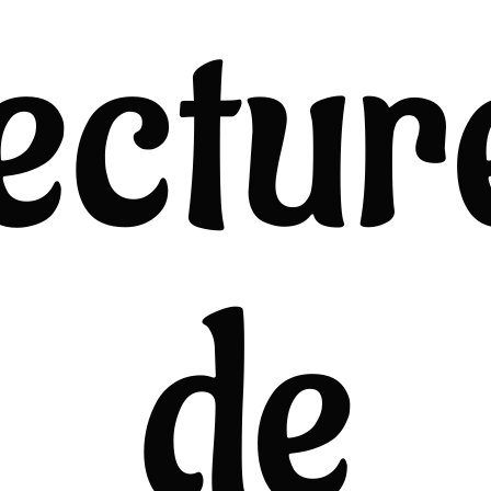
ectur
de