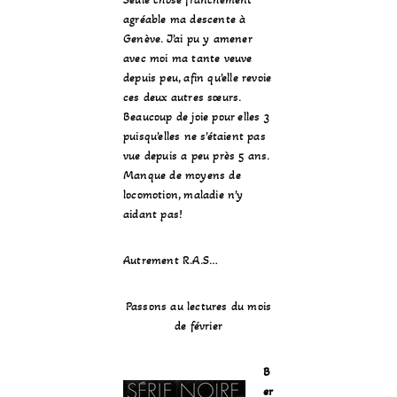
agréable ma descente à
Genève. J’ai pu y amener
avec moi ma tante veuve
depuis peu, afin qu’elle revoie
ces deux autres sœurs.
Beaucoup de joie pour elles 3
puisqu’elles ne s’étaient pas
vue depuis a peu près 5 ans.
Manque de moyens de
locomotion, maladie n’y
aidant pas!
Autrement R.A.S…
Passons au lectures du mois
de février
B
er