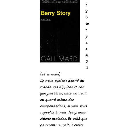
r
y
S
to
r
y
d
e
A
D
G
(série noire)
Ils nous avaient donné du
tracas, ces hippizes et ces
ganguestères, mais on avait
eu quand même des
compensations, si vous vous
rappelez la nuit des grands
chiens malades. Et voilà que
ça recommençait, à croire