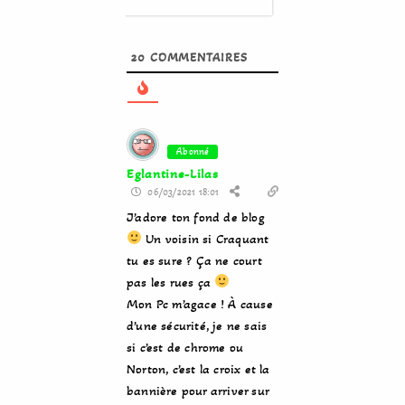
20
COMMENTAIRES
Abonné
Eglantine-Lilas
06/03/2021 18:01
J’adore ton fond de blog
Un voisin si Craquant
tu es sure ? Ça ne court
pas les rues ça
Mon Pc m’agace ! À cause
d’une sécurité, je ne sais
si c’est de chrome ou
Norton, c’est la croix et la
bannière pour arriver sur