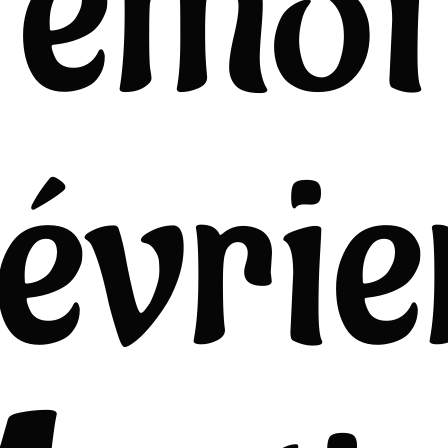
émoi
févrie