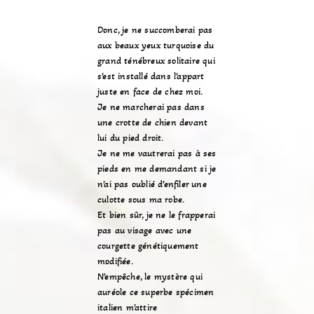
Donc, je ne succomberai pas
aux beaux yeux turquoise du
grand ténébreux solitaire qui
s’est installé dans l’appart
juste en face de chez moi.
Je ne marcherai pas dans
une crotte de chien devant
lui du pied droit.
Je ne me vautrerai pas à ses
pieds en me demandant si je
n’ai pas oublié d’enfiler une
culotte sous ma robe.
Et bien sûr, je ne le frapperai
pas au visage avec une
courgette génétiquement
modifiée.
N’empêche, le mystère qui
auréole ce superbe spécimen
italien m’attire