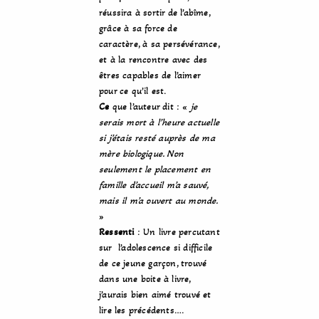
réussira à sortir de l’abîme,
grâce à sa force de
caractère, à sa persévérance,
et à la rencontre avec des
êtres capables de l’aimer
pour ce qu’il est.
Ce
que l’auteur dit : «
je
serais mort à l’heure actuelle
si j’étais resté auprès de ma
mère biologique. Non
seulement le placement en
famille d’accueil m’a sauvé,
mais il m’a ouvert au monde.
»
Ressenti
: Un livre percutant
sur l’adolescence si difficile
de ce jeune garçon, trouvé
dans une boite à livre,
j’aurais bien aimé trouvé et
lire les précédents….