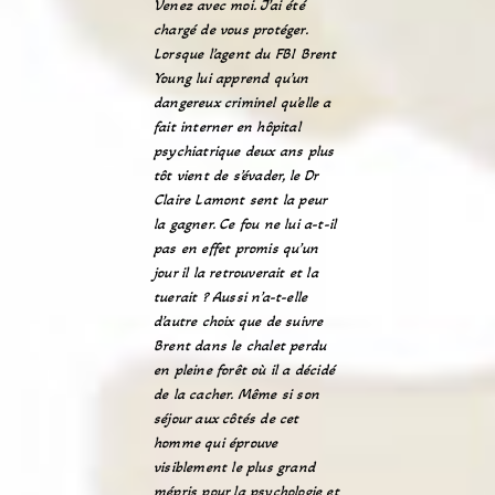
Venez avec moi. J’ai été
chargé de vous protéger.
Lorsque l’agent du FBI Brent
Young lui apprend qu’un
dangereux criminel qu’elle a
fait interner en hôpital
psychiatrique deux ans plus
tôt vient de s’évader, le Dr
Claire Lamont sent la peur
la gagner. Ce fou ne lui a-t-il
pas en effet promis qu’un
jour il la retrouverait et la
tuerait ? Aussi n’a-t-elle
d’autre choix que de suivre
Brent dans le chalet perdu
en pleine forêt où il a décidé
de la cacher. Même si son
séjour aux côtés de cet
homme qui éprouve
visiblement le plus grand
mépris pour la psychologie et