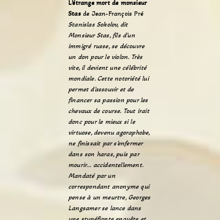
L’étrange mort de monsieur
Stas
de Jean-François Pré
Stanislas Sokolov, dit
Monsieur Stas, fils d’un
immigré russe, se découvre
un don pour le violon. Très
vite, il devient une célébrité
mondiale. Cette notoriété lui
permet d’assouvir et de
financer sa passion pour les
chevaux de course. Tout irait
donc pour le mieux si le
virtuose, devenu agoraphobe,
ne finissait par s’enfermer
dans son haras, puis par
mourir… accidentellement.
Mandaté par un
correspondant anonyme qui
pense à un meurtre, Georges
Langsamer se lance dans
une stupéfiante enquête et