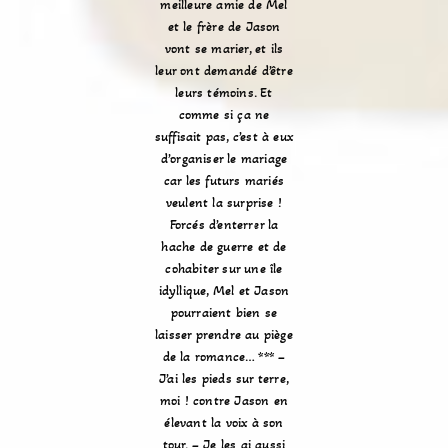
meilleure amie de Mel
et le frère de Jason
vont se marier, et ils
leur ont demandé d’être
leurs témoins. Et
comme si ça ne
suffisait pas, c’est à eux
d’organiser le mariage
car les futurs mariés
veulent la surprise !
Forcés d’enterrer la
hache de guerre et de
cohabiter sur une île
idyllique, Mel et Jason
pourraient bien se
laisser prendre au piège
de la romance… *** –
J’ai les pieds sur terre,
moi ! contre Jason en
élevant la voix à son
tour. – Je les ai aussi