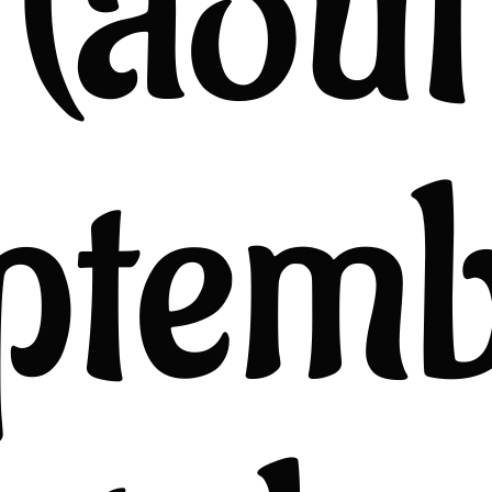
(août
ptem