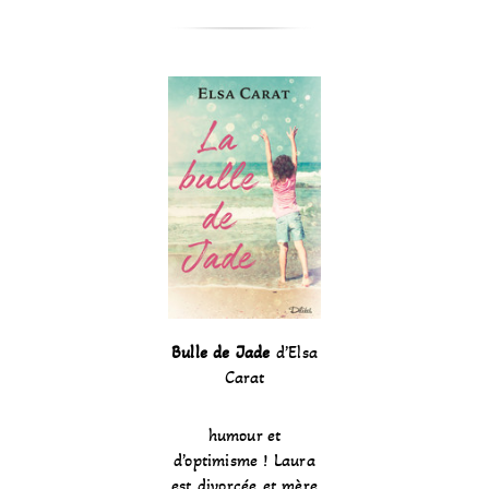
Bulle de Jade
d’Elsa
Carat
humour et
d’optimisme ! Laura
est divorcée et mère