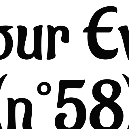
our E
(n°58