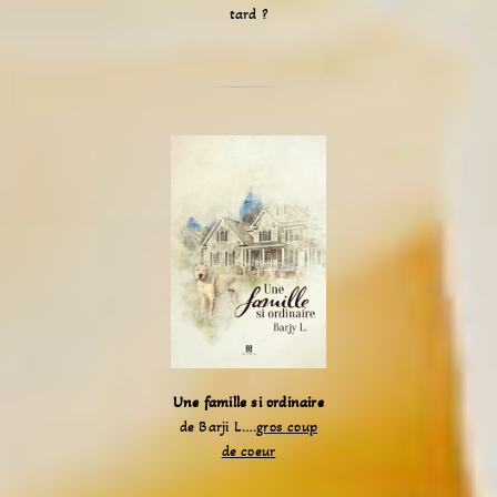
tard ?
Une famille si ordinaire
de Barji L….
gros coup
de coeur