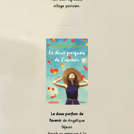
village parisien.
Le doux parfum de
l’avenir
de Angélique
Féjean
Sarah se retrouve à la