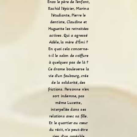
Enzo le père de l’enfant,
Rachid l’épicier, Marina
l’étudiante, Pierre le
dentiste, Claudine et
Huguette les retraitées
actives. Qui a agressé
Adèle, la mère d’Émi ?
En quoi cela concerne-
t-il le salon de coiffure
à quelques pas de là ?
Ce drame bouleverse la
vie d’un faubourg, crée
de la solidarité, des
frictions. Personne n’en
sort indemne, pas
même Lucette,
interpellée dans ses
relations avec sa fille.
Et le quartier au cœur
du récit, n’a peut-être
rien d’un agréable