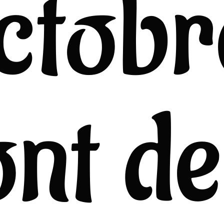
ctobr
nt d