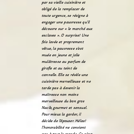
par sa vieille cuisinière et
obligé de la remplacer de
toute urgence, se résigne à
engager une pauvresse qu’il
découvre sur « le marché aux
esclaves ». O surprise! Une
fois lavée et proprement
vêtue, la pauvresse s’est
muée en jeune et jolie
mulâtresse au parfum de
girofle et au teint de
cannelle. Elle se révèle une
cuisinière merveilleuse et ne
tarde pas à devenir la
maîtresse non moins
merveilleuse du bon gros
Nacib, gourmet et sensuel.
Pour mieux la garder, il
décide de l’épouser. Hélas!
l’honorabilité ne convient
pas à tout le monde. Ce n’est