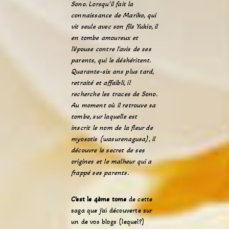
Sono. Lorsqu’il fait la
connaissance de Mariko, qui
vit seule avec son fils Yukio, il
en tombe amoureux et
l’épouse contre l’avis de ses
parents, qui le déshéritent.
Quarante-six ans plus tard,
retraité et affaibli, il
recherche les traces de Sono.
Au moment où il retrouve sa
tombe, sur laquelle est
inscrit le nom de la fleur de
myosotis (wasurenagusa), il
découvre le secret de ses
origines et le malheur qui a
frappé ses parents.
C’est le 4ème tome
de cette
saga que j’ai découverte sur
un de vos blogs (lequel?)