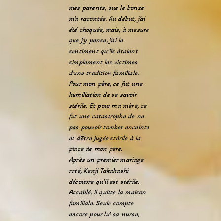
mes parents, que le bonze
m’a racontée. Au début, j’ai
été choquée, mais, à mesure
que j’y pense, j’ai le
sentiment qu’ils étaient
simplement les victimes
d’une tradition familiale.
Pour mon père, ce fut une
humiliation de se savoir
stérile. Et pour ma mère, ce
fut une catastrophe de ne
pas pouvoir tomber enceinte
et d’être jugée stérile à la
place de mon père.
Après un premier mariage
raté, Kenji Takahashi
découvre qu’il est stérile.
Accablé, il quitte la maison
familiale. Seule compte
encore pour lui sa nurse,