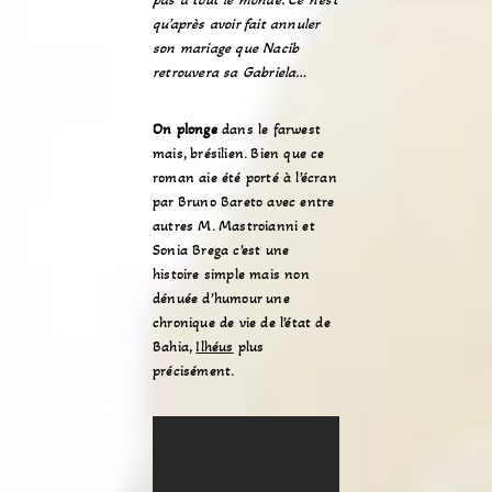
qu’après avoir fait annuler
son mariage que Nacib
retrouvera sa Gabriela…
On plonge
dans le farwest
mais, brésilien. Bien que ce
roman aie été porté à l’écran
par Bruno Bareto avec entre
autres M. Mastroianni et
Sonia Brega c’est une
histoire simple mais non
dénuée d’humour une
chronique de vie de l’état de
Bahia,
Ilhéus
plus
précisément.