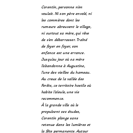
Corentin, personne n’en
voulait. Ni son père envolé, ni
les commères dont les
rumeurs abreuvent le village,
ni surtout sa mère, qui rêve
de s’en débarrasser. Traîné
de foyer en foyer, son
enfance est une errance.
Jusqu’au jour où sa mère
l’abandonne à Augustine,
l’une des vieilles du hameau.
Au creux de la vallée des
Forêts, ce territoire hostile où
habite l’aïeule, une vie
recommence.
À la grande ville où le
propulsent ses études,
Corentin plonge sans
retenue dans les lumières et
la fête permanente. Autour