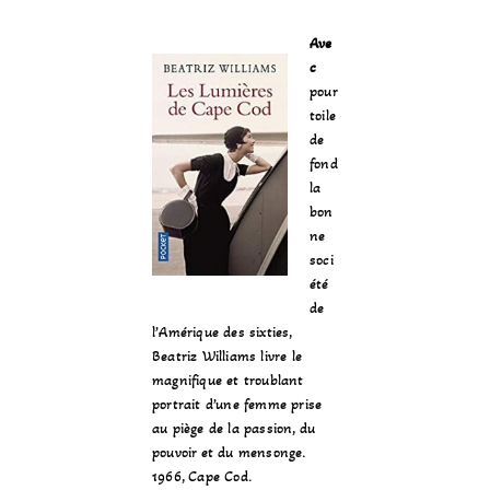
Ave
c
pour
toile
de
fond
la
bon
ne
soci
été
de
l’Amérique des sixties,
Beatriz Williams livre le
magnifique et troublant
portrait d’une femme prise
au piège de la passion, du
pouvoir et du mensonge.
1966, Cape Cod.