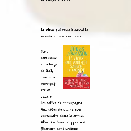
Le vieux
qui voulait sauvé le
monde Jonas Janasson
Tout
commenc
e au large
de Bali,
avec une
montgolfi
ère et
quatre
bouteilles de champagne.
Aux côtés de Julius, son
partenaire dans le crime,
Allan Karlsson s’apprête à
fêter son cent unième