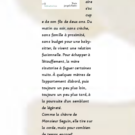
aire
s’oc
cup
e de son fils de deux ans. Du
matin au soir, sans crèche,
sans famille à proximité,
sans budget pour une baby-
sitter, ils vivent une relation
fusionnelle. Pour échapper à
l’étouffement, la mère
s’autorise à fuguer certaines
nuits. À quelques mètres de
l’appartement d’abord, puis
toujours un peu plus loin,
toujours un peu plus tard, à
la poursuite d’un semblant
de légèreté.
Comme la chèvre de
Monsieur Seguin, elle tire sur
la corde, mais pour combien
de temps encore?