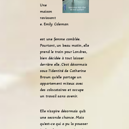
Une
maison
ravissant
e. Emily Coleman
est une femme comblée.
Pourtant, un beau matin, elle
prend le train pour Londres,
bien décidée à tout laisser
derrière elle. C’est désormais
sous l’identité de Catherine
Brown qu’elle partage un
appartement miteux avec
des colocataires et occupe
un travail sans avenir.
Elle n’aspire désormais qu’à
une seconde chance. Mais
qu’est-ce qui a pu la pousser