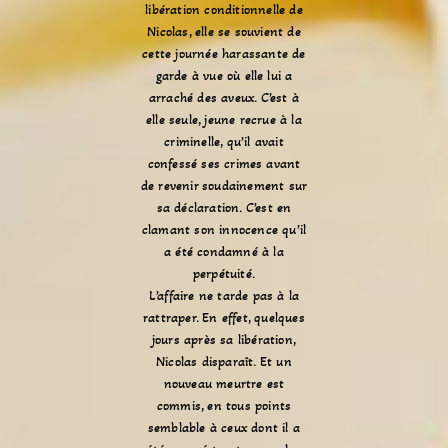
libération conditionnelle de
Nicolas, elle se souvient de
cette journée harassante de
garde à vue où elle lui a
arraché des aveux. C’est à
elle seule, jeune recrue à la
criminelle, qu’il avait
confessé ses crimes avant
de revenir soudainement sur
sa déclaration. C’est en
clamant son innocence qu’il
a été condamné à la
perpétuité.
L’affaire ne tarde pas à la
rattraper. En effet, quelques
jours après sa libération,
Nicolas disparaît. Et un
nouveau meurtre est
commis, en tous points
semblable à ceux dont il a