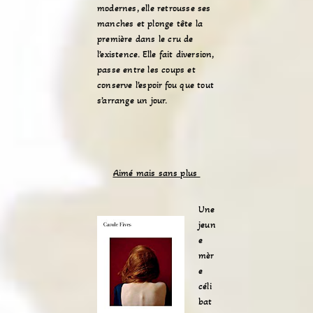
modernes, elle retrousse ses
manches et plonge tête la
première dans le cru de
l’existence. Elle fait diversion,
passe entre les coups et
conserve l’espoir fou que tout
s’arrange un jour.
Aimé mais sans plus
Une
jeun
e
mèr
e
céli
bat