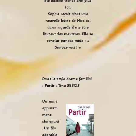
été accusé trente ans plus
tôt.
Sophie reçoit alors une
nouvelle lettre de Nicolas,
dans laquelle il nie être
l’auteur des meurtres. Elle se
conclut par ces mots : «
Sauvez-moi ! »
Dans le style drame familial
:
Partir
: Tina SESKIS
Un mari
apparem
ment
charmant
. Un fils
adorable.