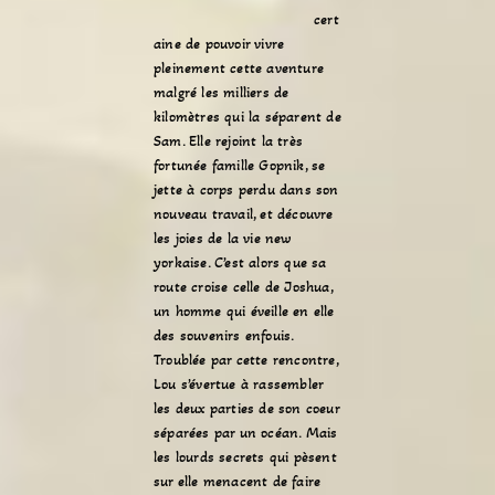
cert
aine de pouvoir vivre
pleinement cette aventure
malgré les milliers de
kilomètres qui la séparent de
Sam. Elle rejoint la très
fortunée famille Gopnik, se
jette à corps perdu dans son
nouveau travail, et découvre
les joies de la vie new
yorkaise. C’est alors que sa
route croise celle de Joshua,
un homme qui éveille en elle
des souvenirs enfouis.
Troublée par cette rencontre,
Lou s’évertue à rassembler
les deux parties de son coeur
séparées par un océan. Mais
les lourds secrets qui pèsent
sur elle menacent de faire