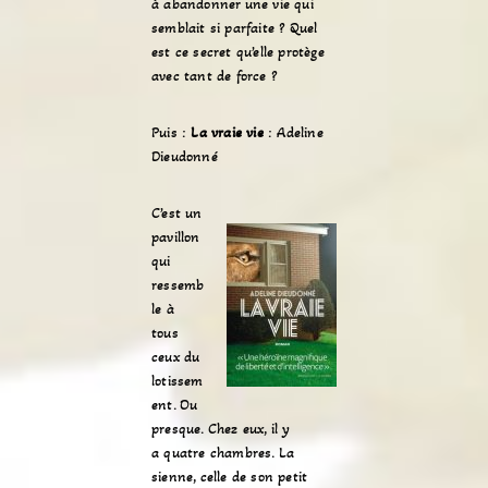
à abandonner une vie qui
semblait si parfaite ? Quel
est ce secret qu’elle protège
avec tant de force ?
Puis :
La vraie vie
: Adeline
Dieudonné
C’est un
pavillon
qui
ressemb
le à
tous
ceux du
lotissem
ent. Ou
presque. Chez eux, il y
a quatre chambres. La
sienne, celle de son petit