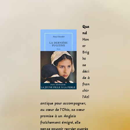
Qua
nd
Hon
or
Brig
ht
se
déci
de à
fran
chir
l’Atl
antique pour accompagner,
au cœur de l’Ohio, sa sœur
promise à un Anglais
fraîchement émigré, elle
pense pouvoir recréer auprès