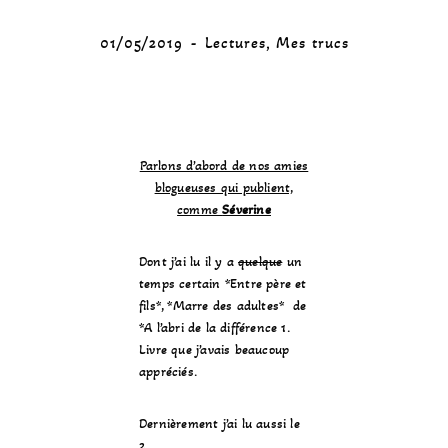
01/05/2019
Lectures
,
Mes trucs
Parlons d’abord de nos amies
blogueuses qui publient,
comme
Séverine
Dont j’ai lu il y a
quelque
un
temps certain *Entre père et
fils*, *Marre des adultes* de
*A l’abri de la différence 1.
Livre que j’avais beaucoup
appréciés.
Dernièrement j’ai lu aussi le
2