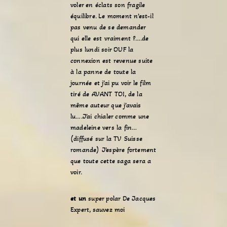
voler en éclats son fragile
équilibre. Le moment n’est-il
pas venu de se demander
qui elle est vraiment ?….de
plus lundi soir OUF la
connexion est revenue suite
à la panne de toute la
journée et j’ai pu voir le film
tiré de AVANT TOI, de la
même auteur que j’avais
lu….J’ai chialer comme une
madeleine vers la fin…
(diffusé sur la TV Suisse
romande) J’espère fortement
que toute cette saga sera a
voir.
et un
super polar De Jacques
Expert, sauvez moi