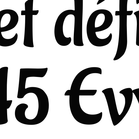
et déf
45 Ev