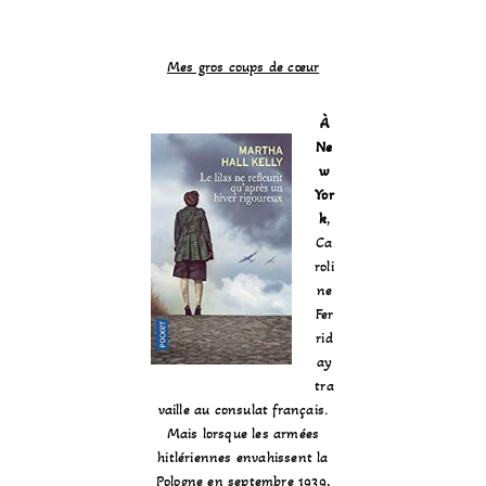
Mes gros coups de cœur
À
Ne
w
Yor
k
,
Ca
roli
ne
Fer
rid
ay
tra
vaille au consulat français.
Mais lorsque les armées
hitlériennes envahissent la
Pologne en septembre 1939,