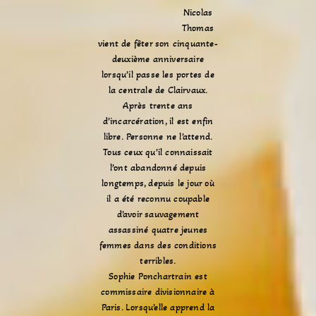
Nicolas
Thomas
vient de fêter son cinquante-
deuxième anniversaire
lorsqu’il passe les portes de
la centrale de Clairvaux.
Après trente ans
d’incarcération, il est enfin
libre. Personne ne l’attend.
Tous ceux qu’il connaissait
l’ont abandonné depuis
longtemps, depuis le jour où
il a été reconnu coupable
d’avoir sauvagement
assassiné quatre jeunes
femmes dans des conditions
terribles.
Sophie Ponchartrain est
commissaire divisionnaire à
Paris. Lorsqu’elle apprend la