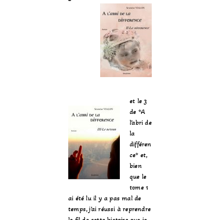
et le 3
de *A
l’abri de
la
différen
ce* et,
bien
que le
tome 1
ai été lu il y a pas mal de
temps, j’ai réussi à reprendre
le fil de cette histoire que je