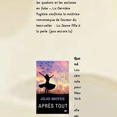
les quakers et les esclaves
en fuite –, La Dernière
Fugitive confirme la maîtrise
romanesque de l’auteur du
best-seller : La Jeune Fille à
la perle. (pas encore lu)
Qua
nd
Lou
s’en
vole
pour
New
York
,
elle
est