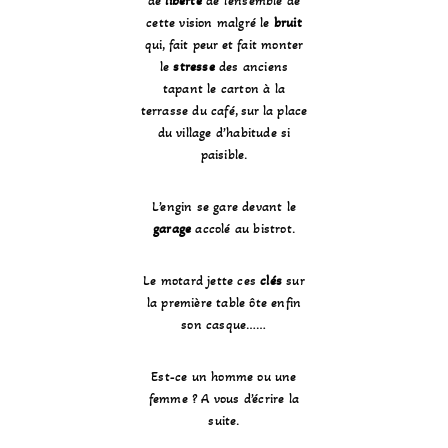
de
liberté
de l’ensemble de
cette vision malgré le
bruit
qui, fait peur et fait monter
le
stresse
des anciens
tapant le carton à la
terrasse du café, sur la place
du village d’habitude si
paisible.
L’engin se gare devant le
garage
accolé au bistrot.
Le motard jette ces
clés
sur
la première table ôte enfin
son casque……
Est-ce un homme ou une
femme ? A vous d’écrire la
suite.