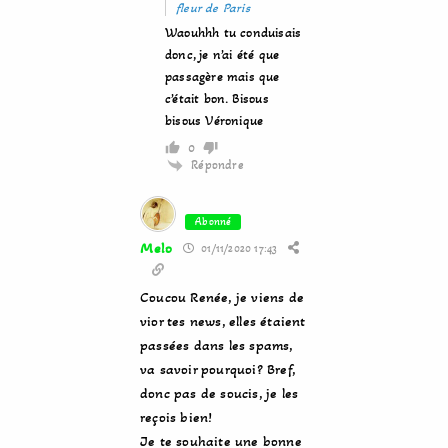
fleur de Paris
Waouhhh tu conduisais
donc, je n’ai été que
passagère mais que
c’était bon. Bisous
bisous Véronique
0
Répondre
Abonné
Melo
01/11/2020 17:43
Coucou Renée, je viens de
vior tes news, elles étaient
passées dans les spams,
va savoir pourquoi? Bref,
donc pas de soucis, je les
reçois bien!
Je te souhaite une bonne