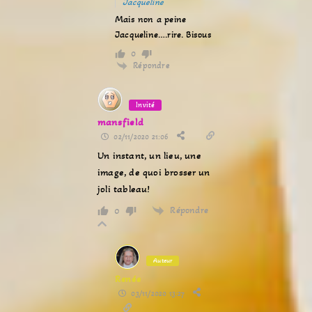
Jacqueline
Mais non a peine
Jacqueline….rire. Bisous
0
Répondre
Invité
mansfield
02/11/2020 21:06
Un instant, un lieu, une
image, de quoi brosser un
joli tableau!
Répondre
0
Auteur
Renée
03/11/2020 13:27