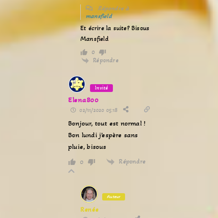
Répondre à
mansfield
Et écrire la suite? Bisous
Mansfield
0
Répondre
Invité
Elena800
02/11/2020 05:18
Bonjour, tout est normal !
Bon lundi j’espère sans
pluie, bisous
Répondre
0
Auteur
Renée