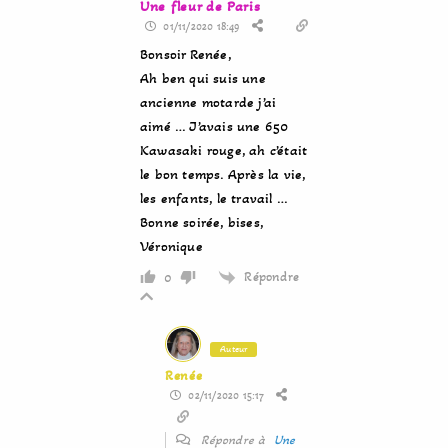
Une fleur de Paris
01/11/2020 18:49
Bonsoir Renée,
Ah ben qui suis une
ancienne motarde j’ai
aimé … J’avais une 650
Kawasaki rouge, ah c’était
le bon temps. Après la vie,
les enfants, le travail …
Bonne soirée, bises,
Véronique
Répondre
0
Auteur
Renée
02/11/2020 15:17
Répondre à
Une