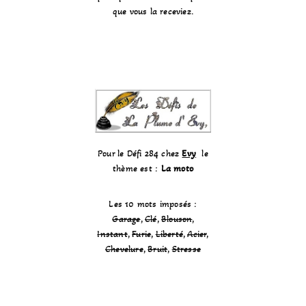
que vous la receviez.
Pour le Défi 284 chez
Evy
le
thème est :
La moto
Les 10 mots imposés :
Garage
,
Clé
,
Blouson
,
Instant
,
Furie
,
Liberté
,
Acier
,
Chevelure
,
Bruit
,
Stresse