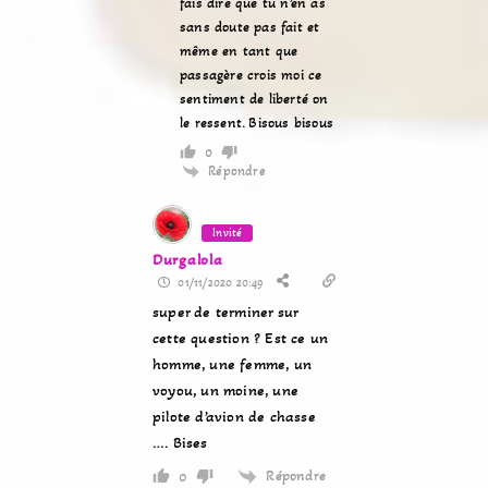
fais dire que tu n’en as
sans doute pas fait et
même en tant que
passagère crois moi ce
sentiment de liberté on
le ressent. Bisous bisous
0
Répondre
Invité
Durgalola
01/11/2020 20:49
super de terminer sur
cette question ? Est ce un
homme, une femme, un
voyou, un moine, une
pilote d’avion de chasse
…. Bises
Répondre
0