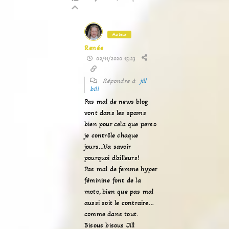
Auteur
Renée
02/11/2020 15:23
Répondre à
jill
bill
Pas mal de news blog
vont dans les spams
bien pour cela que perso
je contrôle chaque
jours…Va savoir
pourquoi d’ailleurs!
Pas mal de femme hyper
féminine font de la
moto, bien que pas mal
aussi soit le contraire…
comme dans tout.
Bisous bisous Jill