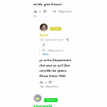
soirée, gros bisous!
Répondre
0
Auteur
Renée
02/11/2020 15:16
Répondre à
Melo
ça arrive fréquemment
c’est pour ça qu’il faut
contrôler les spams.
Bisous bisous Melo
0
Répondre
Abonné
pimprenelle