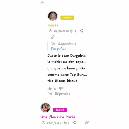
Auteur
Renée
02/11/2020 15:19
Répondre à
Durgalola
Juste le sexe Durgalola
le métier on s’en tape…
quoique un beau pilote
comme dans Top Gun…
rire. Bisous bisous
0
Répondre
Invité
Une fleur de Paris
01/11/2020 18:50