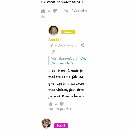
? ? Mon commentaire ?
Répondre
0
Auteur
Renée
02/11/2020 15:17
Répondre à
Une
fleur de Paris
Il est bien là mais je
modère et ne fais ça
que l’après midi avant
mes visites, faut être
patient Bisous bisous
0
Répondre
Invité