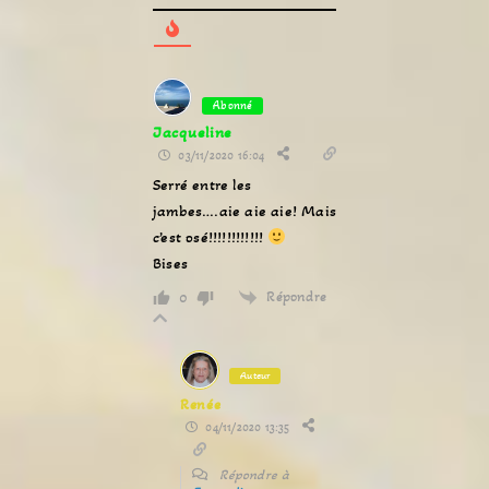
Abonné
Jacqueline
03/11/2020 16:04
Serré entre les
jambes….aie aie aie! Mais
c’est osé!!!!!!!!!!!!
Bises
Répondre
0
Auteur
Renée
04/11/2020 13:35
Répondre à