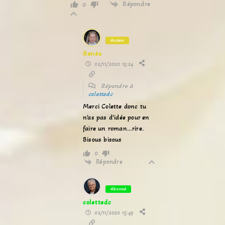
Répondre
0
Auteur
Renée
02/11/2020 15:24
Répondre à
colettedc
Merci Colette donc tu
n’as pas d’idée pour en
faire un roman…rire.
Bisous bisous
0
Répondre
Abonné
colettedc
02/11/2020 15:49