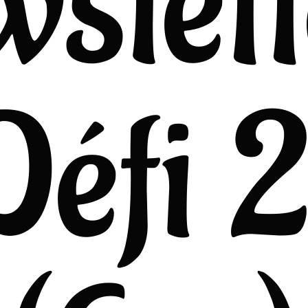
wslett
 Défi 