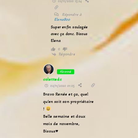
02/11/2020 15:24
Répondre à
Elena800
Super enfin soulagée
avec ça donc. Bisous
Elena
0
Répondre
Abonné
colettedc
02/11/2020 01:05
Bravo Renée et ça, quel
qu’en soit son propriétaire
!
Belle semaine et doux
mois de novembre,
Bisous♥