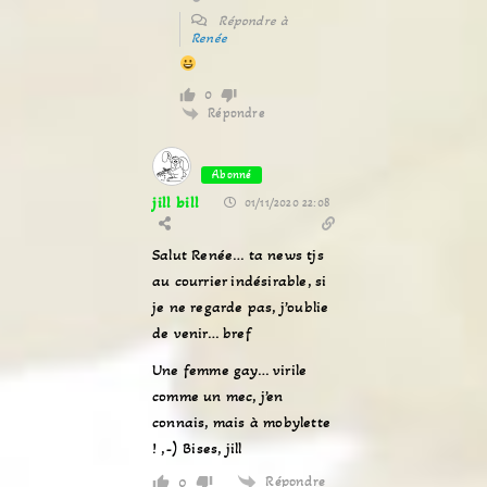
Répondre à
Renée
0
Répondre
Abonné
jill bill
01/11/2020 22:08
Salut Renée… ta news tjs
au courrier indésirable, si
je ne regarde pas, j’oublie
de venir… bref
Une femme gay… virile
comme un mec, j’en
connais, mais à mobylette
! ,-) Bises, jill
Répondre
0