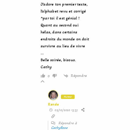
J’adore ton premier texte,
l’alphabet revu et corrigé
^par toi il est génial !
Quant au second oui
hélas, dans certains
endroits du monde on doit
survivre au lieu de vivre
…
Belle soirée, bisous.
Cathy
Répondre
0
Auteur
Renée
09/10/2020 13:37
Répondre à
CathyRose