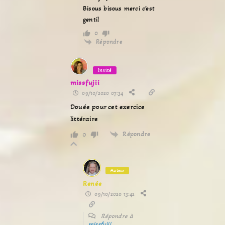
Bisous bisous merci c’est
gentil
0
Répondre
Invité
missfujii
09/10/2020 07:34
Douée pour cet exercice
littéraire
Répondre
0
Auteur
Renée
09/10/2020 13:42
Répondre à
missfujii