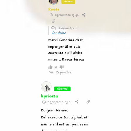
Auteur
Renée
09/10/2020 13:40
Répondre à
Cendrine
merci Cendrine c’est
super gentil et suis
contente qu’il plaise
autant. Bisous bisous
0
Répondre
Abonné
kprice2a
09/10/2020 03:01
Bonjour Renée,
Bel exercice ton alphabet,
même s’il est un peu sens