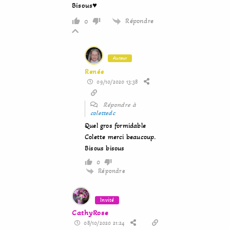
Bisous♥
Répondre
0
Auteur
Renée
09/10/2020 13:38
Répondre à
colettedc
Quel gros formidable
Colette merci beaucoup.
Bisous bisous
0
Répondre
Invité
CathyRose
08/10/2020 21:24