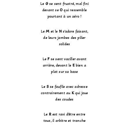
Le
G
se sent frustré, mal fini
devant se
O
qui ressemble
pourtant à un zéro !
Le
M
et le
N
s’adore faisant,
de leurs jambes des pilier
solides
Le
F
se sent vaciller avant
arrière, devant le
E
bien a
plat sur sa base
Le
S
se faufile avec adresse
contrairement au
K
qui joue
des coudes
Le
R
est ravi d’être entre
tous, il arbitre et tranche