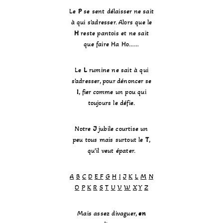
Le
P
se sent délaisser ne sait
à qui s’adresser. Alors que le
H
reste pantois et ne sait
que faire Ha Ho……
Le
L
rumine ne sait à qui
s’adresser, pour dénoncer se
I
, fier comme un pou qui
toujours le défie.
Notre
J
jubile courtise un
peu tous mais surtout le
T
,
qu’il veut épater.
A
B
C
D
E F
G
H
I
J
K
L
M
N
O
P
K
R
S
T
U
V
W
X
Y
Z
Mais assez divaguer,
en