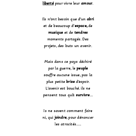
liberté
pour vivre leur
amour
.
Ils n’ont besoin que d’un
abri
et de beaucoup d’
espace,
de
musique
et de
tendres
moments partagés. Des
projets, des buts un avenir.
Mais dans ce pays déchiré
par la guerre, le
peuple
souffre aucune issue, pas la
plus petite
brise
d’espoir.
L’avenir est bouché. ils ne
pensent tous qu’à
survivre
…
Is ne savent comment faire
ni, qui
joindre
, pour dénoncer
les atrocités…..