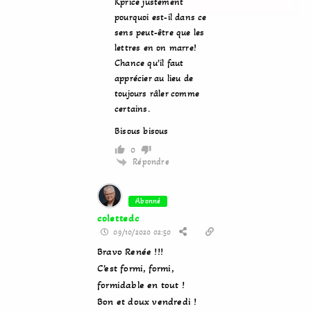
Kprice justement
pourquoi est-il dans ce
sens peut-être que les
lettres en on marre!
Chance qu’il faut
apprécier au lieu de
toujours râler comme
certains.
Bisous bisous
0
Répondre
Abonné
colettedc
09/10/2020 02:50
Bravo Renée !!!
C’est formi, formi,
formidable en tout !
Bon et doux vendredi !