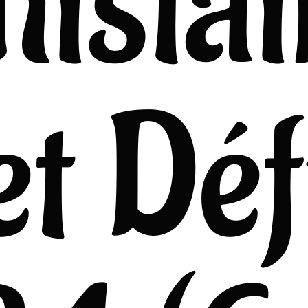
hislai
et Déf