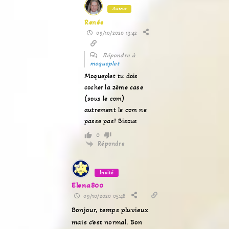
Auteur
Renée
09/10/2020 13:42
Répondre à
moqueplet
Moqueplet tu dois
cocher la 2ème case
(sous le com)
autrement le com ne
passe pas! Bisous
0
Répondre
Invité
Elena800
09/10/2020 05:48
Bonjour, temps pluvieux
mais c’est normal. Bon