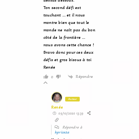
dessus dessous.
Ton second défi est
touchant … et il nous
montre bien que tout le
monde ne naît pas du bon
côté de la frontière …
nous avons cette chance !
Bravo donc pour ces deux
défis et gros bisous à toi
Renée
Répondre
0
Auteur
Renée
09/10/2020 13:39
Répondre à
kprice2a