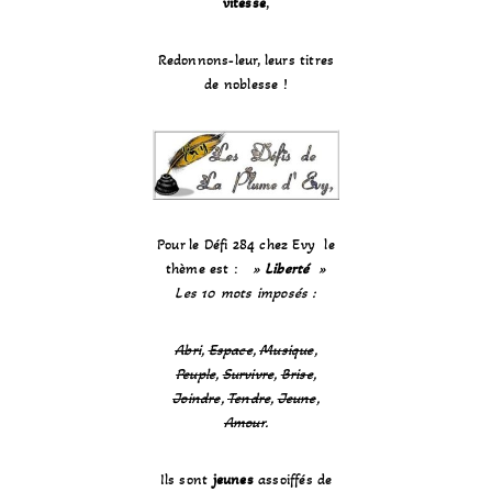
vitesse
,
Redonnons-leur, leurs titres
de noblesse !
Pour le Défi 284 chez Evy le
thème est :
»
Liberté
»
Les 10 mots imposés :
Abri
,
Espace
,
Musique
,
Peuple
,
Survivre
,
Brise
,
Joindre
,
Tendre
,
Jeune
,
Amour
.
Ils sont
jeunes
assoiffés de