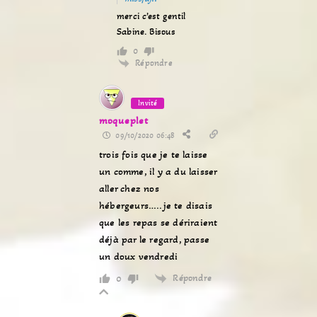
merci c’est gentil
Sabine. Bisous
0
Répondre
Invité
moqueplet
09/10/2020 06:48
trois fois que je te laisse
un comme, il y a du laisser
aller chez nos
hébergeurs…..je te disais
que les repas se dériraient
déjà par le regard, passe
un doux vendredi
Répondre
0