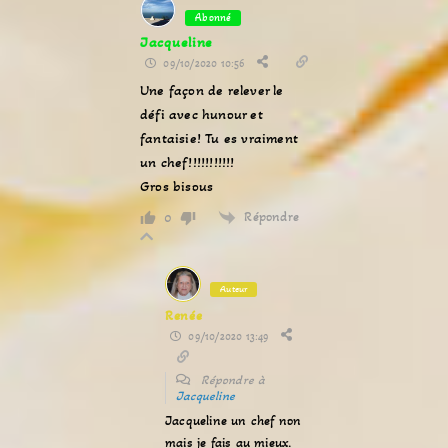
Abonné
Jacqueline
09/10/2020 10:56
Une façon de relever le
défi avec hunour et
fantaisie! Tu es vraiment
un chef!!!!!!!!!!!
Gros bisous
Répondre
0
Auteur
Renée
09/10/2020 13:49
Répondre à
Jacqueline
Jacqueline un chef non
mais je fais au mieux.