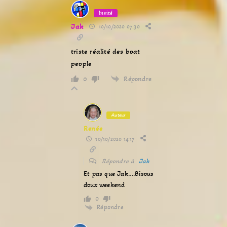
Invité
Jak
10/10/2020 07:30
triste réalité des boat
people
Répondre
0
Auteur
Renée
10/10/2020 14:17
Répondre à
Jak
Et pas que Jak….Bisous
doux weekend
0
Répondre