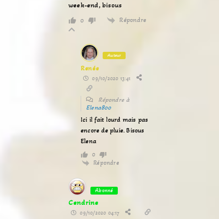
week-end, bisous
Répondre
0
Auteur
Renée
09/10/2020 13:41
Répondre à
Elena800
Ici il fait lourd mais pas
encore de pluie. Bisous
Elena
0
Répondre
Abonné
Cendrine
09/10/2020 04:17