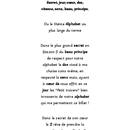
Secret
,
jour
,
cœur
,
dos
,
vitesse
,
sens
,
beau
,
principe
.
Ou le thème
Alphabet
au
plus large du terme
Dans le plus grand
secret
en
faisant fi du
beau principe
de respect pour notre
alphabet le
dos
vissé à ma
chaise sans même, en
respecté le
sens
mais, ayant
à
cœur de
vous offrir en ce
jour
les *Petit travers* bien
innocents de notre
alphabet
qui me permettent ce billet !
Dans le secret de son cœur
le
Z
rêve de prendre la