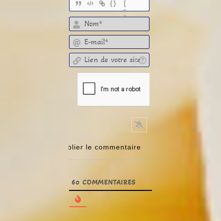
{}
[
+
]
E-mail*
Lien de votre site
60
COMMENTAIRES