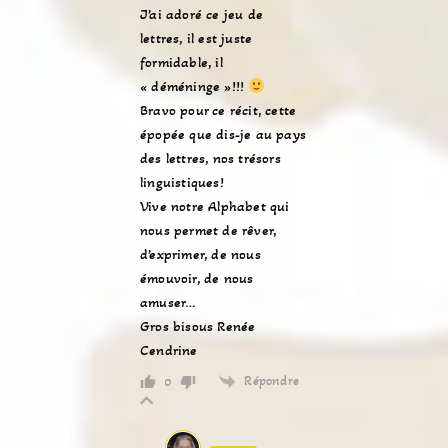
J’ai adoré ce jeu de
lettres, il est juste
formidable, il
« déméninge »!!!
Bravo pour ce récit, cette
épopée que dis-je au pays
des lettres, nos trésors
linguistiques!
Vive notre Alphabet qui
nous permet de rêver,
d’exprimer, de nous
émouvoir, de nous
amuser…
Gros bisous Renée
Cendrine
Répondre
0