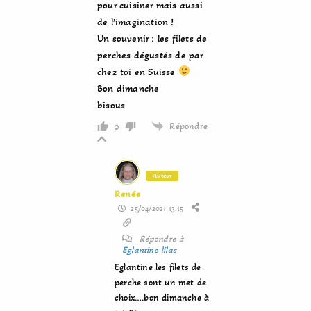
pour cuisiner mais aussi
de l’imagination !
Un souvenir : les filets de
perches dégustés de par
chez toi en Suisse
Bon dimanche
bisous
Répondre
0
Auteur
Renée
25/04/2021 13:15
Répondre à
Eglantine lilas
Eglantine les filets de
perche sont un met de
choix….bon dimanche à