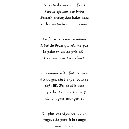
le reste du saumon fumé
dessus ajouter des brins
d’aneth entier, des baies rose
et des pistaches concassées.
Ce fut une réussite même
l’aîné de Jean qui n’aime pas
le poisson en as pris 2X!
C’est vraiment excellent.
Et comme je l’ai fait de mes
dix doigts, c’est super pour ce
défi.
P.S.
J’ai doublé mes
ingrédients nous étions 7
dont, 3 gros mangeurs.
En plat principal ce fut un
ragout de porc à la sauge
avec du riz.