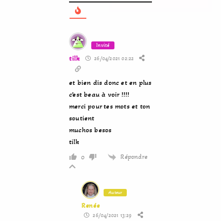
Invité
tilk
26/04/2021 02:22
et bien dis donc et en plus
c’est beau à voir !!!!
merci pour tes mots et ton
soutient
muchos besos
tilk
Répondre
0
Auteur
Renée
26/04/2021 13:29