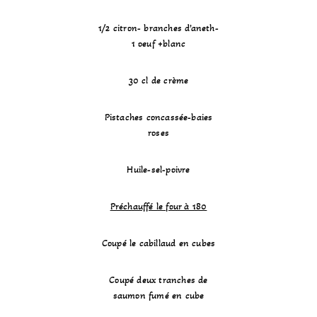
1/2 citron- branches d’aneth-
1 oeuf +blanc
30 cl de crème
Pistaches concassée-baies
roses
Huile-sel-poivre
Préchauffé le four à 180
Coupé le cabillaud en cubes
Coupé deux tranches de
saumon fumé en cube