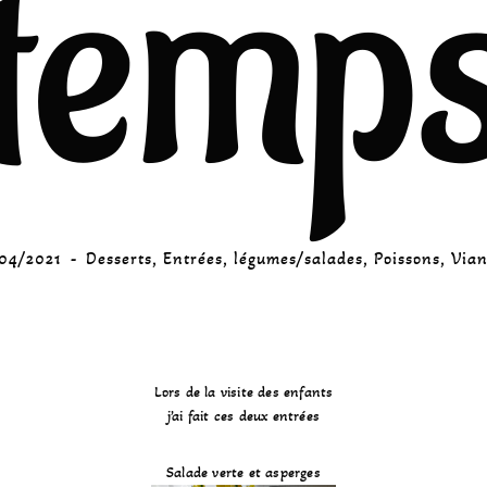
temp
04/2021
Desserts
,
Entrées
,
légumes/salades
,
Poissons
,
Via
Lors de la visite des enfants
j’ai fait ces deux entrées
Salade verte et asperges