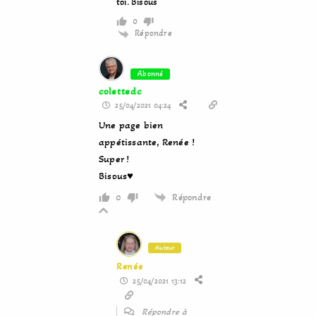
toi. Bisous
0
Répondre
Abonné
colettedc
25/04/2021 04:24
Une page bien
appétissante, Renée !
Super !
Bisous♥
Répondre
0
Auteur
Renée
25/04/2021 13:12
Répondre à