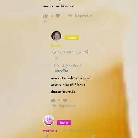
semaine bisous
Répondre
0
Auteur
Renée
24/11/2020 14:41
Répondre à
estrelita
merci Estrelita tu vas
mieux alors? Bisous
douce journée
0
Répondre
Invité
manou
23/11/2020 07:10