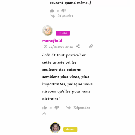
courant quand même..)
0
Répondre
Invité
mansfield
22/11/2020 20:24
Joli! Et tout particulier
cette année où les
couleurs des saisons
semblent plus vives, plus
importantes, puisque nous
n’avons qu’elles pour nous
distraire!
Répondre
0
Auteur