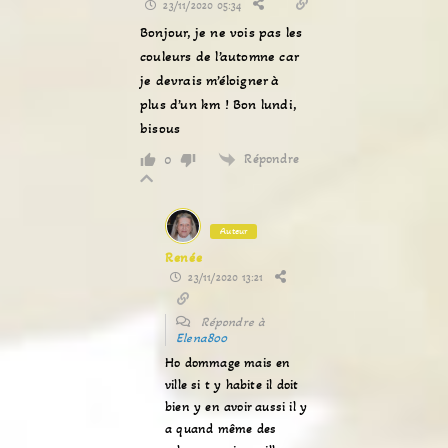
23/11/2020 05:34
Bonjour, je ne vois pas les
couleurs de l’automne car
je devrais m’éloigner à
plus d’un km ! Bon lundi,
bisous
Répondre
0
Auteur
Renée
23/11/2020 13:21
Répondre à
Elena800
Ho dommage mais en
ville si t y habite il doit
bien y en avoir aussi il y
a quand même des