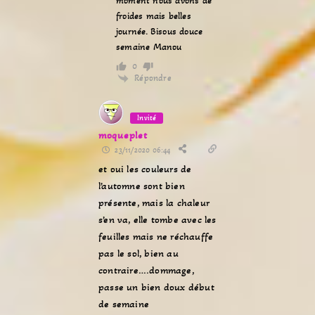
moment nous avons de
froides mais belles
journée. Bisous douce
semaine Manou
0
Répondre
Invité
moqueplet
23/11/2020 06:44
et oui les couleurs de
l’automne sont bien
présente, mais la chaleur
s’en va, elle tombe avec les
feuilles mais ne réchauffe
pas le sol, bien au
contraire….dommage,
passe un bien doux début
de semaine