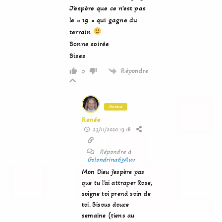
J’espère que ce n’est pas
le « 19 » qui gagne du
terrain
Bonne soirée
Bises
Répondre
0
Auteur
Renée
23/11/2020 13:18
Répondre à
Golondrina63Auv
Mon Dieu j’espère pas
que tu l’ai attraper Rose,
soigne toi prend soin de
toi. Bisous douce
semaine (tiens au