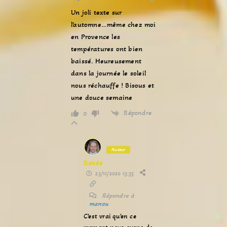
Un joli texte sur
l’automne…même chez moi
en Provence les
températures ont bien
baissé. Heureusement
dans la journée le soleil
nous réchauffe ! Bisous et
une douce semaine
Répondre
0
Auteur
Renée
23/11/2020 13:35
Répondre à
manou
C’est vrai qu’en ce