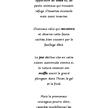
apparaitre les
trous
où, les
petits animaux qui trouvent
refuge. Chouettes écureuils
mais aussi insectes.
Chanceux celui qui
rencontre
et observe cette faune
cachée, bien souvent par le
feuillage d’été.
Le
jour
décline vite en cette
saison automnale comme si,
la nature retenait son
souffle
avant le grand
plongeon dans l’hiver, le gel
et le froid.
Mais le promeneur
courageux pourra alors,
regarder tourbillonner les