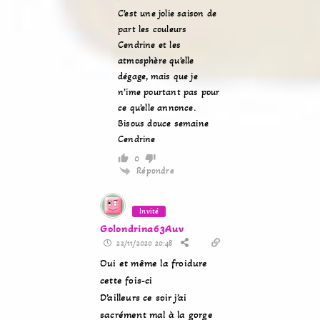
C’est une jolie saison de
part les couleurs
Cendrine et les
atmosphère qu’elle
dégage, mais que je
n’ime pourtant pas pour
ce qu’elle annonce.
Bisous douce semaine
Cendrine
0
Répondre
Invité
Golondrina63Auv
22/11/2020 20:48
Oui et même la froidure
cette fois-ci
D’ailleurs ce soir j’ai
sacrément mal à la gorge