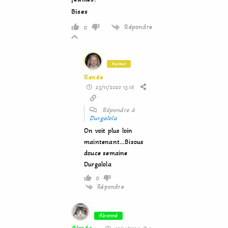
Bises
Répondre
0
Auteur
Renée
23/11/2020 13:16
Répondre à
Durgalola
On voit plus loin
maintenant…Bisous
douce semaine
Durgalola
0
Répondre
Abonné