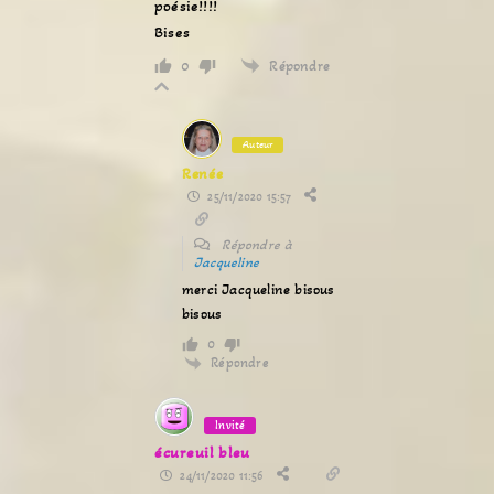
poésie!!!!
Bises
Répondre
0
Auteur
Renée
25/11/2020 15:57
Répondre à
Jacqueline
merci Jacqueline bisous
bisous
0
Répondre
Invité
écureuil bleu
24/11/2020 11:56