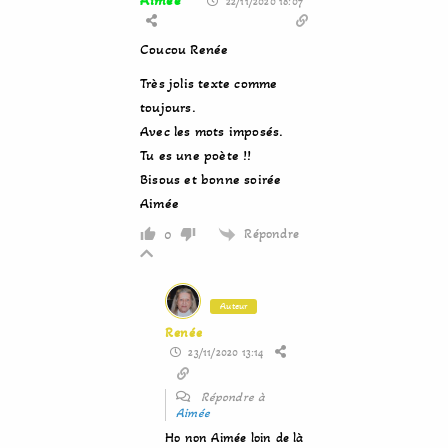
Aimée
22/11/2020 18:07
Coucou Renée
Très jolis texte comme
toujours.
Avec les mots imposés.
Tu es une poète !!
Bisous et bonne soirée
Aimée
Répondre
0
Auteur
Renée
23/11/2020 13:14
Répondre à
Aimée
Ho non Aimée loin de là