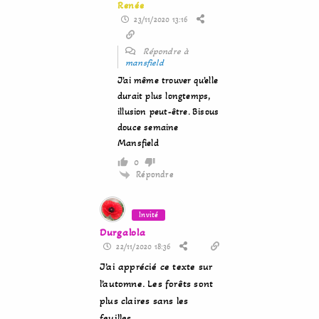
Renée
23/11/2020 13:16
Répondre à
mansfield
J’ai même trouver qu’elle
durait plus longtemps,
illusion peut-être. Bisous
douce semaine
Mansfield
0
Répondre
Invité
Durgalola
22/11/2020 18:36
J’ai apprécié ce texte sur
l’automne. Les forêts sont
plus claires sans les
feuilles.