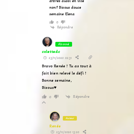
arbres aussi en ville
non? Bisous douce
semaine Elena
0
Répondre
Abonné
colettedc
23/11/2020 02:31
Bravo Renée ! Tu as tout à
fait bien relevé le défi !
Bonne semaine,
Bisous♥
Répondre
0
Auteur
Renée
23/11/2020 13:20