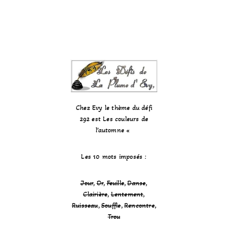
Chez Evy le thème du défi
292 est Les couleurs de
l’automne «
Les 10 mots imposés :
Jour
,
Or
,
Feuille
,
Danse
,
Clairière
,
Lentement
,
Ruisseau
,
Souffle
,
Rencontre
,
Trou