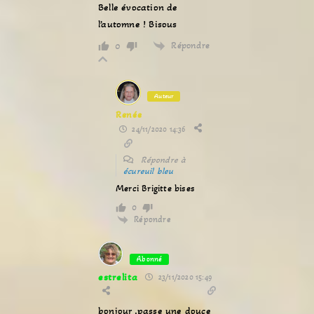
Belle évocation de
l’automne ! Bisous
Répondre
0
Auteur
Renée
24/11/2020 14:36
Répondre à
écureuil bleu
Merci Brigitte bises
0
Répondre
Abonné
estrelita
23/11/2020 15:49
bonjour ,passe une douce