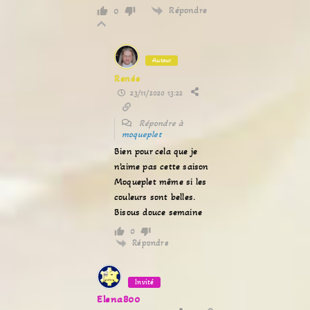
Répondre
0
Auteur
Renée
23/11/2020 13:22
Répondre à
moqueplet
Bien pour cela que je
n’aime pas cette saison
Moqueplet même si les
couleurs sont belles.
Bisous douce semaine
0
Répondre
Invité
Elena800