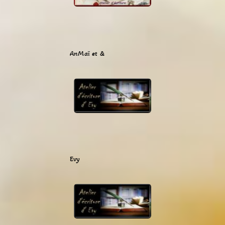
AnMaï et &
Evy