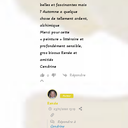
belles et fascinantes mais
l’ Automne a quelque
chose de tellement ardent,
alchimique
Merci pour cette
« peinture » littéraire et
profondément sensible,
gros bisous Renée et
amitiés
Cendrine
Répondre
0
Auteur
Renée
23/11/2020 13:19
Répondre à
Cendrine