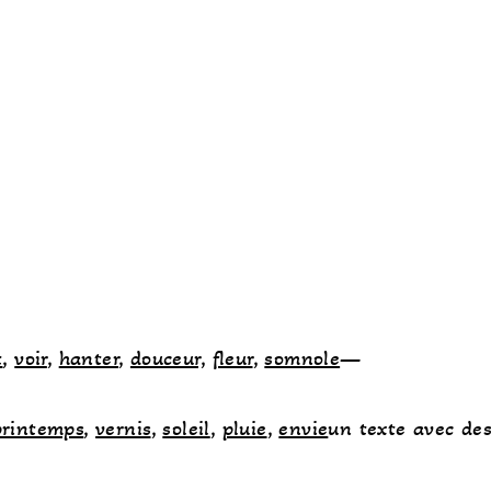
t
,
voir
,
hanter
,
douceur,
fleur
,
somnole
—
printemps
,
vernis
,
soleil
,
pluie
,
envie
un texte avec de