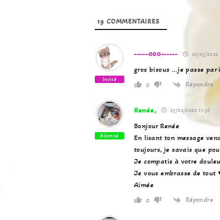
19
COMMENTAIRES
-----000------
01/03/2022 
gros bisous …je passe par i
Invité
Répondre
0
Renée,
27/02/2022 11:56
Bonjour Renée
Abonné
En lisant ton message vendr
toujours, je savais que pour
Je compatis à votre douleu
Je vous embrasse de tout 
Aimée
Répondre
0