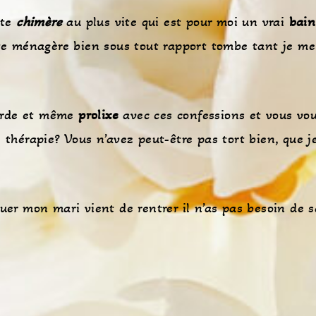
tte
chimère
au plus vite qui est pour moi un vrai
bain
te ménagère bien sous tout rapport tombe tant je me
arde et même
prolixe
avec ces confessions et vous vou
thérapie? Vous n’avez peut-être pas tort bien, que j
uer mon mari vient de rentrer il n’as pas besoin de s