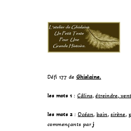
Défi 177 de
Ghislaine.
les mots 1
:
Câlins
,
étreindre
,
ven
les mots
2
:
Océan
,
bain
,
sirène
,
commençants par
j