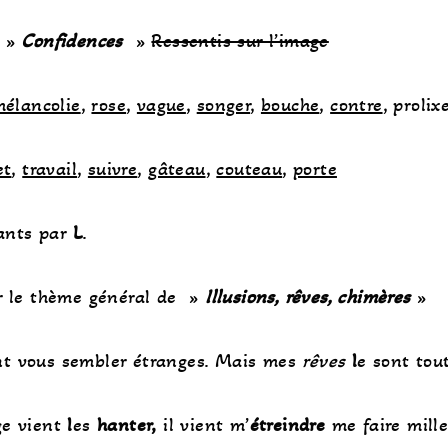
e »
Confidences
»
Ressentis sur l’image
élancolie
,
rose
,
vague
,
songer
,
bouche
,
contre
, prolix
et
,
travail
,
suivre
,
gâteau
,
couteau
,
porte
ants par
L
.
r le thème général de »
Illusions, rêves, chimères
»
nt vous sembler étranges. Mais mes
rêves
l
e sont tou
ge vient
l
es
hanter,
il vient m’
étreindre
me faire mill