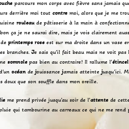
ouche
parcours mon corps avec fièvre sans jamais qu
ours derrière moi tout
contre
moi, alors que je me tro
uisine
rouleau
de pâtisserie à la main à confectionn
on ça je ne saurai dire, mais je vois clairement aus
de
printemps rose
est sur ma droite dans un vase 
es branches.
J
e sais qu’il fait beau mais ne voit pas 
 ne
somnole
pas bien au contraire! Il rallume l’
étincel
d’un
océan
de
j
ouissance
j
amais atteinte
j
usqu’ici. 
us doux que son souffle dans mon oreille.
lie
me prend privée jusqu’au soir de l’
attente
de cett
pluie qui tambourine au carreaux ce qui ne me rend 