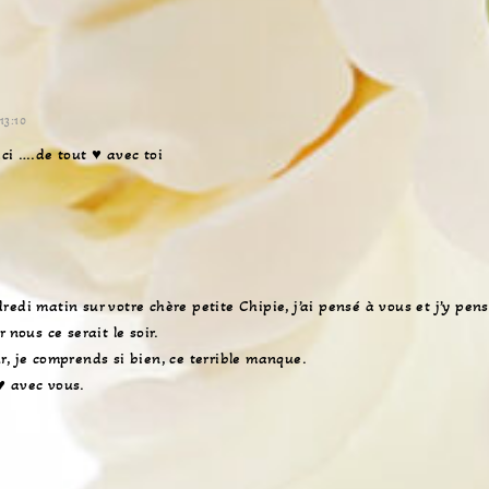
n
l
d
*
e
v
o
13:10
t
r
ci ….de tout ♥ avec toi
e
s
i
t
e
edi matin sur votre chère petite Chipie, j’ai pensé à vous et j’y pen
 nous ce serait le soir.
r, je comprends si bien, ce terrible manque.
♥ avec vous.