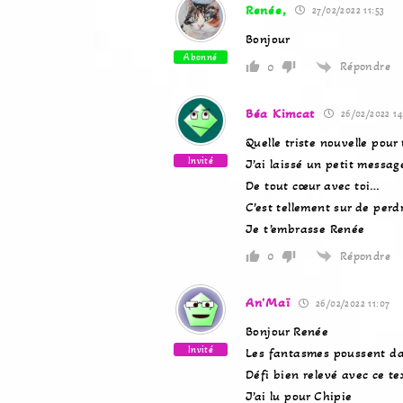
Renée,
27/02/2022 11:53
Bonjour
Abonné
Répondre
0
Béa Kimcat
26/02/2022 14
Quelle triste nouvelle pour
Invité
J’ai laissé un petit messa
De tout cœur avec toi…
C’est tellement sur de per
Je t’embrasse Renée
Répondre
0
An'Maï
26/02/2022 11:07
Bonjour Renée
Invité
Les fantasmes poussent dan
Défi bien relevé avec ce te
J’ai lu pour Chipie