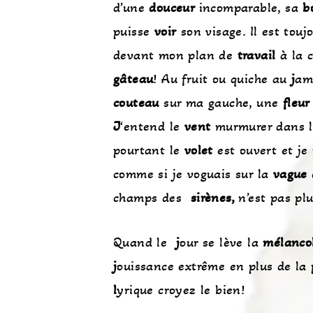
d’une
douceur
incomparable, sa
b
puisse
voir
son visage. Il est touj
devant mon plan de
travail
à la c
gâteau
! Au fruit ou quiche au
j
amb
couteau
sur ma gauche, une
fleur
J
‘entend le
vent
murmurer dans l
pourtant le
volet
est ouvert et je
comme si je voguais sur la
vague
champs des
sirènes,
n’est pas pl
Quand le
j
our se lève la
mélanco
j
ouissance extrême en plus de la 
l
yrique croyez le bien!