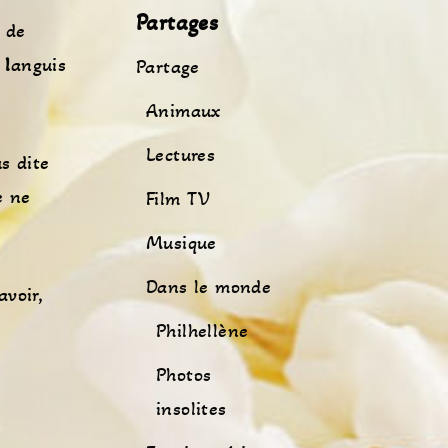
Partages
de
l
anguis
Partage
Animaux
Lectures
s dite
e ne
Film TV
Musique
Dans le monde
avoir,
Philhellène
Photos
insolites