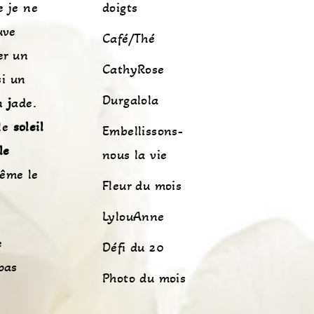
e je ne
doigts
uve
Café/Thé
er un
CathyRose
si un
Durgalola
en
j
ade.
le
soleil
Embellissons-
le
nous la vie
Même le
Fleur du mois
LylouAnne
e
Défi du 20
pas
Photo du mois