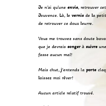
J
e n’ai qu’une
envie
, retrouver ce
J
ouvence.
L
à,
l
e
vernis
de
l
a peti
de retrouver ce doux
l
eurre.
Vous me trouvez sans doute bav
que je devrais
songer
à
suivre
une 
fasse aucun mal!
Mais chut,
j
‘entends la
porte
claq
l
aissez moi rêver!
Aucun article relatif trouvé.