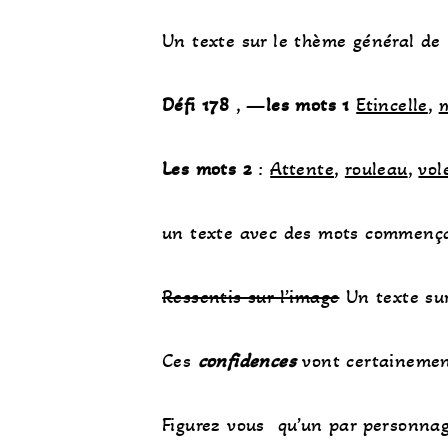
Un texte sur le thème général d
Défi 178
, —
les mots 1
Etincelle
,
m
Les mots 2
:
Attente
,
rouleau
,
vol
un texte avec des mots commenç
Ressentis sur l’image
Un texte su
Ces
confidences
vont certaineme
Figurez vous qu’un par personna