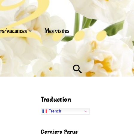
urs/vacances
Mes visites
Traduction
French
Derniers Parus