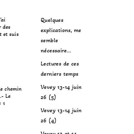
’ai
Quelques
r des
explications, me
t et suis
semble
nécessaire…
Lectures de ces
derniers temps
Vevey 13-14 juin
 le chemin
.- Le
26 (5)
c 1
Vevey 13-14 juin
26 (4)
Vevey 13 et 14