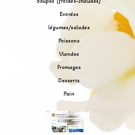
Soupes (froides-chaudes)
Entrées
légumes/salades
Poissons
Viandes
Fromages
Desserts
Pain
s