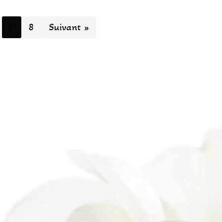
7
8
Suivant »