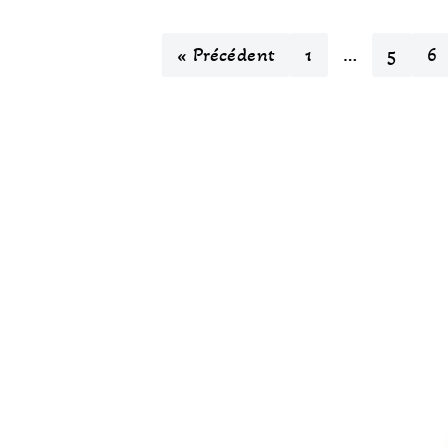
« Précédent
1
…
5
6