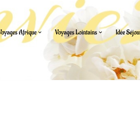
Voyages Afrique
Voyages Lointains
Idée Séjo