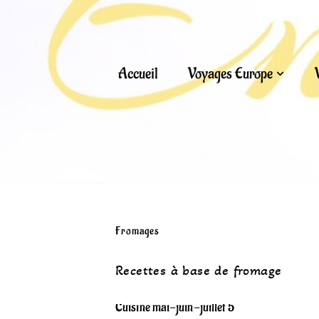
Aller
au
Accueil
Voyages Europe
contenu
Fromages
Recettes à base de fromage
Cuisine mai-juin-juillet 5