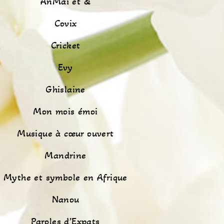
AnMaï et &
Covix
Cricket
Evy
Ghislaine
Mon mois émoi
Musique à cœur ouvert
Mandrine
Mythe et symbole en Afrique
Nanou
Paroles d’Expats