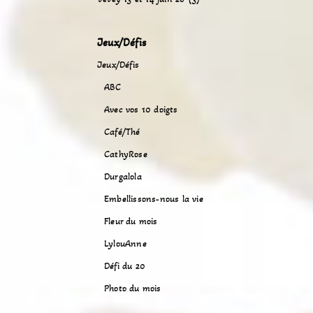
Jeux/Défis
Jeux/Défis
ABC
Avec vos 10 doigts
Café/Thé
CathyRose
Durgalola
Embellissons-nous la vie
Fleur du mois
LylouAnne
Défi du 20
Photo du mois