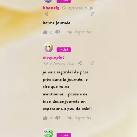
Invité
khanel3
03/10/2017 06:58
bonne journée
Répondre
0
Invité
moqueplet
03/10/2017 06:40
je vais regarder de plus
près dans la journée, le
site que tu as
mentionné….passe une
bien douce journée en
espérant un peu de soleil
Répondre
0
Invité