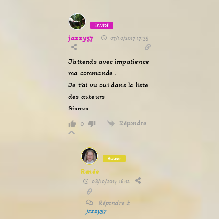
Invité
jazzy57
07/10/2017 17:35
J’attends avec impatience
ma commande .
Je t’ai vu oui dans la liste
des auteurs
Bisous
Répondre
0
Auteur
Renée
08/10/2017 16:12
Répondre à
jazzy57