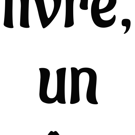
livre,
un