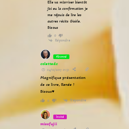
Elle va m’arriver bientôt
j’ai eu la confirmation je
me réjouis de lire les
autres récits Gisèle.
Bisous
0
Répondre
Abonné
colettedc
04/10/2017 01:51
Magnifique présentation
de ce livre, Renée !
Bisous♥
Répondre
0
Invité
missfujii