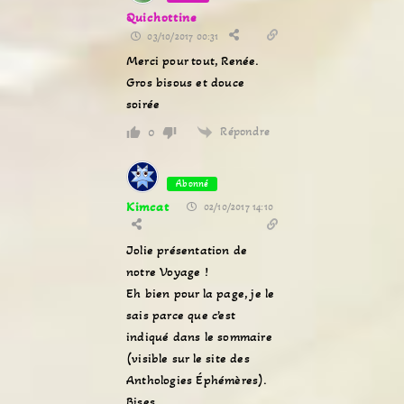
Quichottine
03/10/2017 00:31
Merci pour tout, Renée.
Gros bisous et douce
soirée
Répondre
0
Abonné
Kimcat
02/10/2017 14:10
Jolie présentation de
notre Voyage !
Eh bien pour la page, je le
sais parce que c’est
indiqué dans le sommaire
(visible sur le site des
Anthologies Éphémères).
Bises