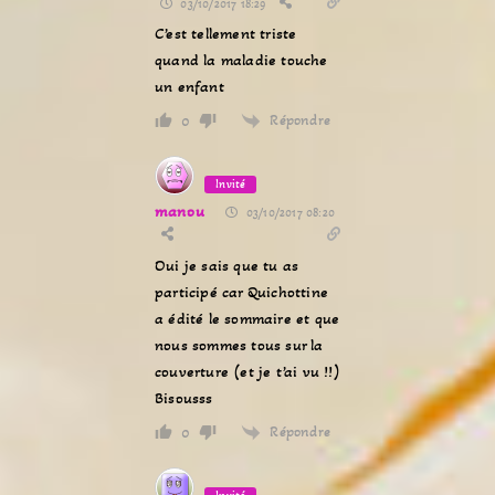
03/10/2017 18:29
C’est tellement triste
quand la maladie touche
un enfant
Répondre
0
Invité
manou
03/10/2017 08:20
Oui je sais que tu as
participé car Quichottine
a édité le sommaire et que
nous sommes tous sur la
couverture (et je t’ai vu !!)
Bisousss
Répondre
0