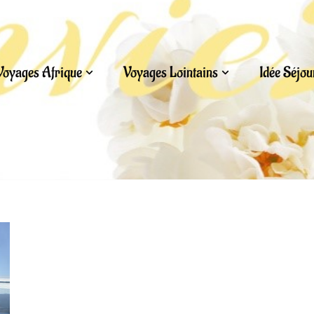
Voyages Afrique
Voyages Lointains
Idée Séjo