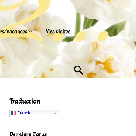
urs/vacances
Mes visites
Traduction
French
Derniers Parus