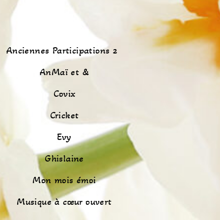
Anciennes Participations 2
AnMaï et &
Covix
Cricket
Evy
Ghislaine
Mon mois émoi
Musique à cœur ouvert