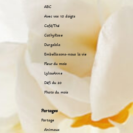
ABC
Avec vos 10 doigts
Café/Thé
CathyRose
Durgalola
Embellissons-nous la vie
Fleur du mois
LylouAnne
Défi du 20
Photo du mois
Partages
Partage
Animaux