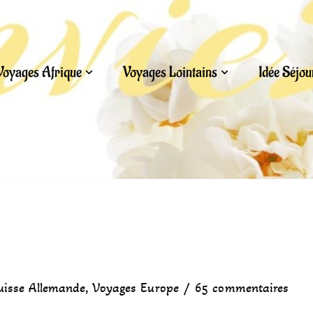
Voyages Afrique
Voyages Lointains
Idée Séjo
uisse Allemande
,
Voyages Europe
65 commentaires