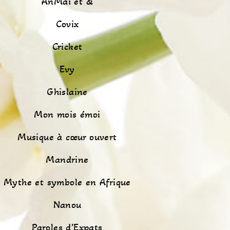
AnMaï et &
Covix
Cricket
Evy
Ghislaine
Mon mois émoi
Musique à cœur ouvert
Mandrine
Mythe et symbole en Afrique
Nanou
Paroles d’Expats