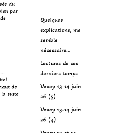
usée du
bien par
 de
Quelques
explications, me
semble
nécessaire…
Lectures de ces
….
derniers temps
tel
Vevey 13-14 juin
 haut de
 la suite
26 (5)
Vevey 13-14 juin
26 (4)
Vevey 13 et 14