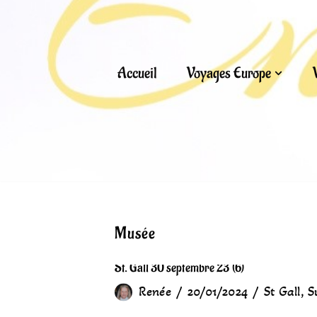
Aller
au
Accueil
Voyages Europe
contenu
Musée
St. Gall 30 septembre 23 (6)
Renée
20/01/2024
St Gall
,
S