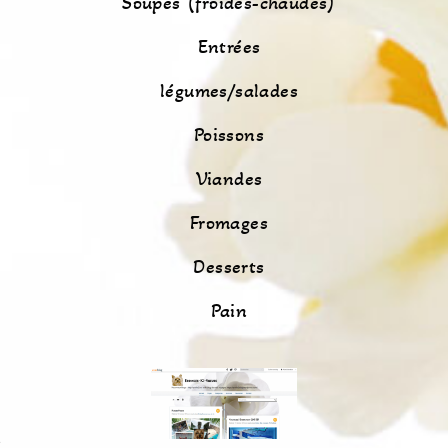
Soupes (froides-chaudes)
Entrées
légumes/salades
Poissons
Viandes
Fromages
Desserts
Pain
s