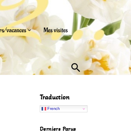
urs/vacances
Mes visites
Traduction
French
Derniers Parus