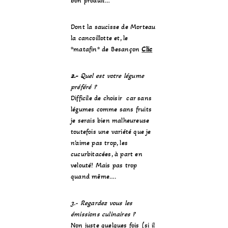
bon produit…
Dont la saucisse de Morteau
la cancoillotte et, le
*matafin* de Besançon
Clic
2.-
Quel est votre légume
préféré ?
Difficile de choisir car sans
légumes comme sans fruits
je serais bien malheureuse
toutefois une variété que je
n’aime pas trop, les
cucurbitacées, à part en
velouté! Mais pas trop
quand même….
3.- Regardez vous les
émissions culinaires ?
Non juste quelques fois (si il