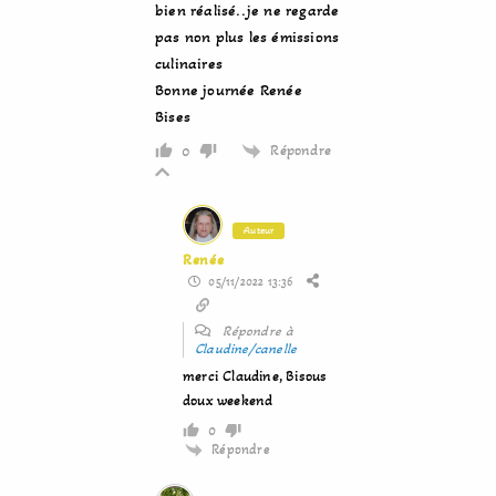
bien réalisé..je ne regarde
pas non plus les émissions
culinaires
Bonne journée Renée
Bises
Répondre
0
Auteur
Renée
05/11/2022 13:36
Répondre à
Claudine/canelle
merci Claudine, Bisous
doux weekend
0
Répondre