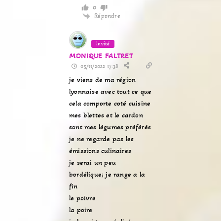
0
Répondre
Invité
MONIQUE FALTRET
05/11/2022 17:38
je viens de ma région
lyonnaise avec tout ce que
cela comporte coté cuisine
mes blettes et le cardon
sont mes légumes préférés
je ne regarde pas les
émissions culinaires
je serai un peu
bordélique; je range a la
fin
le poivre
la poire