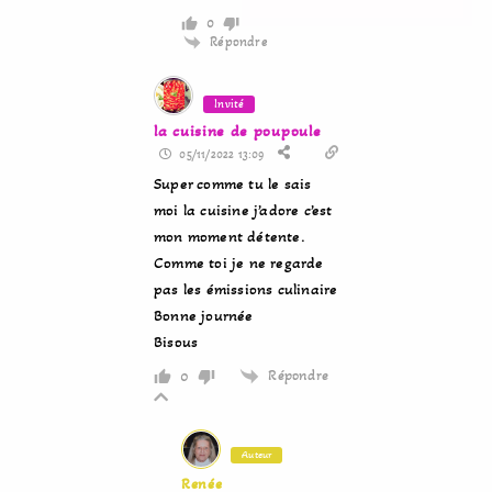
0
Répondre
Invité
la cuisine de poupoule
05/11/2022 13:09
Super comme tu le sais
moi la cuisine j’adore c’est
mon moment détente.
Comme toi je ne regarde
pas les émissions culinaire
Bonne journée
Bisous
Répondre
0
Auteur
Renée