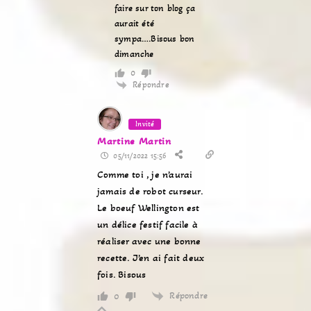
faire sur ton blog ça
aurait été
sympa….Bisous bon
dimanche
0
Répondre
Invité
Martine Martin
05/11/2022 15:56
Comme toi , je n’aurai
jamais de robot curseur.
Le boeuf Wellington est
un délice festif facile à
réaliser avec une bonne
recette. J’en ai fait deux
fois. Bisous
Répondre
0