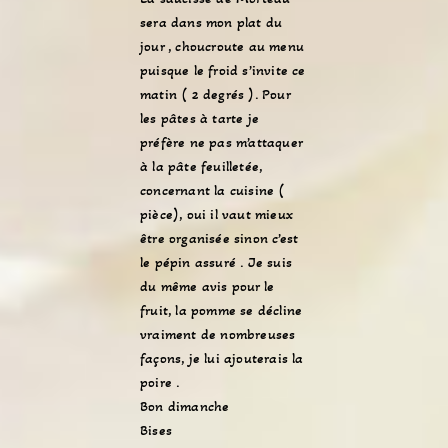
sera dans mon plat du
jour , choucroute au menu
puisque le froid s’invite ce
matin ( 2 degrés ). Pour
les pâtes à tarte je
préfère ne pas m’attaquer
à la pâte feuilletée,
concernant la cuisine (
pièce), oui il vaut mieux
être organisée sinon c’est
le pépin assuré . Je suis
du même avis pour le
fruit, la pomme se décline
vraiment de nombreuses
façons, je lui ajouterais la
poire .
Bon dimanche
Bises