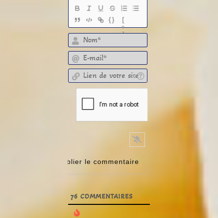
{}
[
+
]
E-mail*
Lien de votre site
76
COMMENTAIRES