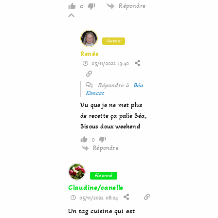
Répondre
0
Auteur
Renée
05/11/2022 13:40
Répondre à
Béa
Kimcat
Vu que je ne met plus
de recette ça palie Béa,
Bisous doux weekend
0
Répondre
Abonné
Claudine/canelle
05/11/2022 08:04
Un tag cuisine qui est