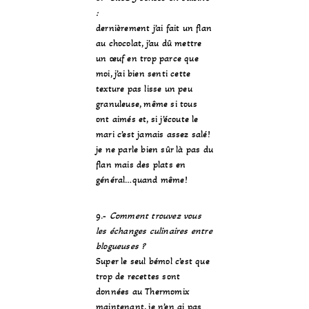
:
dernièrement j’ai fait un flan
au chocolat, j’au dû mettre
un œuf en trop parce que
moi, j’ai bien senti cette
texture pas lisse un peu
granuleuse, même si tous
ont aimés et, si j’écoute le
mari c’est jamais assez salé!
je ne parle bien sûr là pas du
flan mais des plats en
général…quand même!
9.-
Comment trouvez vous
les échanges culinaires entre
blogueuses ?
Super le seul bémol c’est que
trop de recettes sont
données au Thermomix
maintenant, je n’en ai pas