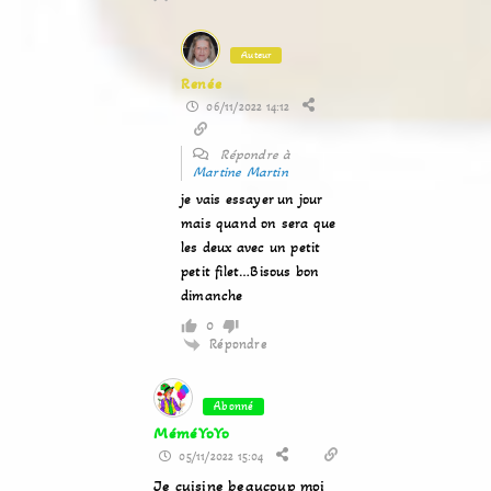
Auteur
Renée
06/11/2022 14:12
Répondre à
Martine Martin
je vais essayer un jour
mais quand on sera que
les deux avec un petit
petit filet…Bisous bon
dimanche
0
Répondre
Abonné
MéméYoYo
05/11/2022 15:04
Je cuisine beaucoup moi