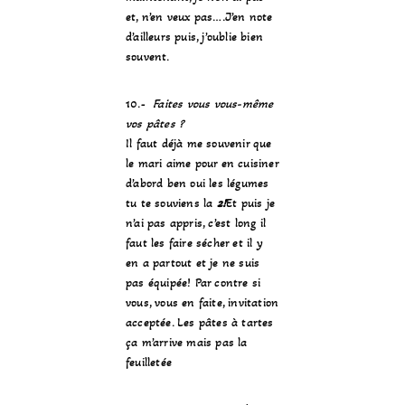
et, n’en veux pas….J’en note
d’ailleurs puis, j’oublie bien
souvent.
10.-
Faites vous vous-même
vos pâtes ?
Il faut déjà me souvenir que
le mari aime pour en cuisiner
d’abord ben oui les légumes
tu te souviens la
2!
Et puis je
n’ai pas appris, c’est long il
faut les faire sécher et il y
en a partout et je ne suis
pas équipée! Par contre si
vous, vous en faite, invitation
acceptée. Les pâtes à tartes
ça m’arrive mais pas la
feuilletée