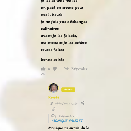
je les ai tous réalisé
un paté en croute pour
noel , beurk
je ne fais pas d’échanges
culinaires
avant je les faisais,
maintenant je les achète
toutes faites
bonne soirée
Répondre
0
Auteur
Renée
06/11/2022 13:54
Répondre à
MONIQUE FALTRET
Monique tu aurais du le