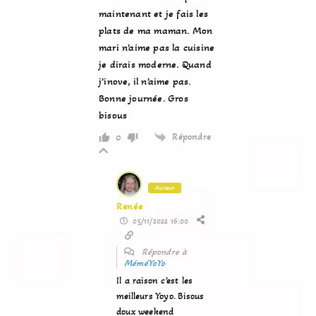
maintenant et je fais les
plats de ma maman. Mon
mari n’aime pas la cuisine
je dirais moderne. Quand
j’inove, il n’aime pas.
Bonne journée. Gros
bisous
Répondre
0
Auteur
Renée
05/11/2022 16:00
Répondre à
MéméYoYo
Il a raison c’est les
meilleurs Yoyo. Bisous
doux weekend