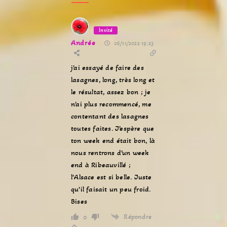
Invité
Andrée
06/11/2022 19:23
j’ai essayé de faire des
lasagnes, long, très long et
le résultat, assez bon ; je
n’ai plus recommencé, me
contentant des lasagnes
toutes faites. J’espère que
ton week end était bon, là
nous rentrons d’un week
end à Ribeauvillé ;
l’Alsace est si belle. Juste
qu’il faisait un peu froid.
Bises
Répondre
0