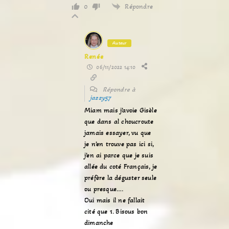
Répondre
0
Auteur
Renée
06/11/2022 14:10
Répondre à
jazzy57
Miam mais j’avoie Gisèle
que dans al choucroute
jamais essayer, vu que
je n’en trouve pas ici si,
j’en ai parce que je suis
allée du coté Français, je
préfère la déguster seule
ou presque….
Oui mais il ne fallait
cité que 1. Bisous bon
dimanche