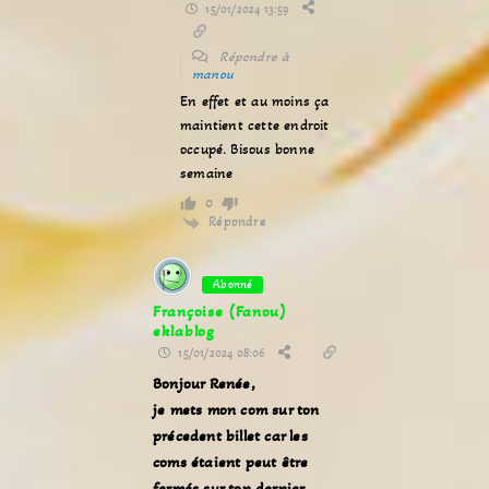
15/01/2024 13:59
Répondre à
manou
En effet et au moins ça
maintient cette endroit
occupé. Bisous bonne
semaine
0
Répondre
Abonné
Françoise (Fanou)
eklablog
15/01/2024 08:06
Bonjour Renée,
je mets mon com sur ton
précedent billet car les
coms étaient peut être
fermés sur ton dernier