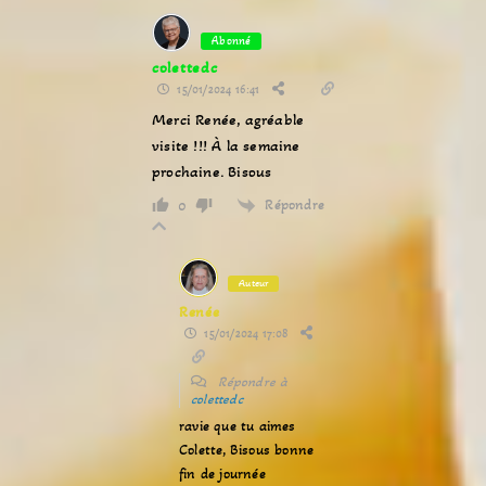
Abonné
colettedc
15/01/2024 16:41
Merci Renée, agréable
visite !!! À la semaine
prochaine. Bisous
Répondre
0
Auteur
Renée
15/01/2024 17:08
Répondre à
colettedc
ravie que tu aimes
Colette, Bisous bonne
fin de journée