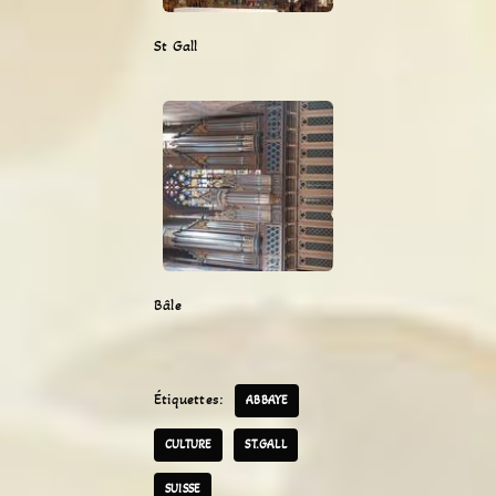
St Gall
Bâle
Étiquettes:
ABBAYE
CULTURE
ST.GALL
SUISSE