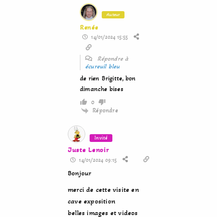
Auteur
Renée
14/01/2024 15:55
Répondre à
écureuil bleu
de rien Brigitte, bon
dimanche bises
0
Répondre
Invité
Juste Lenoir
14/01/2024 09:15
Bonjour
merci de cette visite en
cave exposition
belles images et videos