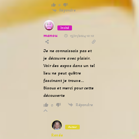
0
Répondre
Invité
manou
15/01/2024 10:10
Je ne connaissais pas et
je découvre avec plaisir.
Voir des expos dans un tel
lieu ne peut qu’être
fascinant je trouve…
Bisous et merci pour cette
découverte
Répondre
0
Auteur
Renée