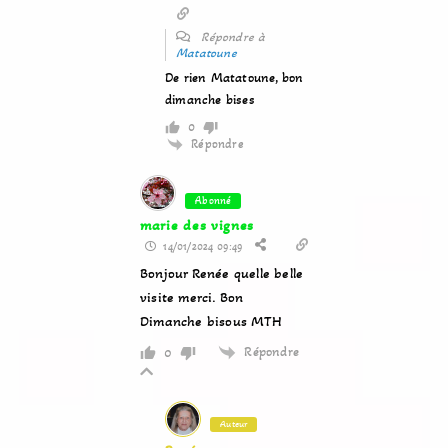
Répondre à
Matatoune
De rien Matatoune, bon
dimanche bises
0
Répondre
Abonné
marie des vignes
14/01/2024 09:49
Bonjour Renée quelle belle
visite merci. Bon
Dimanche bisous MTH
Répondre
0
Auteur