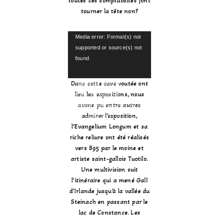
toutes ces somptuosités font
tourner la tête non?
L
Media error: Format(s) not
e
supported or source(s) not
c
found
t
e
Dans cette cave voutée ont
Télécharger le fichier:
u
lieu les expositions, nous
https://envie2.ch/wp-
r
avons pu entre autres
content/uploads/2024/01/20230
v
admirer l’exposition,
930_135501.mp4?_=1
i
l’Evangelium Longum et sa
d
riche reliure ont été réalisés
é
vers 895 par le moine et
o
artiste saint-gallois Tuotilo.
Une multivision suit
l’itinéraire qui a mené Gall
d’Irlande jusqu’à la vallée du
Steinach en passant par le
lac de Constance. Les