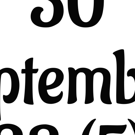
30
ptem