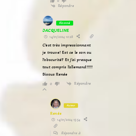
0
Répondre
Abonné
JACQUELINE
14/01/2024 10:28
C’est très impressionnant
je trouve! Est ce le son ou
l’obscurité? Et j’ai presque
tout compris l’allemand!!!!!
Bisous Renée
Répondre
0
Auteur
Renée
14/01/2024 15:54
Répondre à