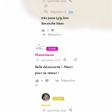
14/01/2024 15:55
Répondre à
lyly
très juste Lyly, bon
dimanche bises
0
Répondre
Invité
Matatoune
14/01/2024 10:07
Belle découverte ! Merci
pour ce retour !
Répondre
0
Auteur
Renée
14/01/2024 15:55