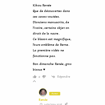
Kikou Renée
Que de découvertes dans
ces caves voutées.
D’anciens manuscrits, de
l’ivoire, certains objet on
dirait de la nacre.
Ce blason est magnifique,
l’ours emblème de Berne.
La première vidéo ne
fonctionne pas.
Bon dimanche Renée, gros
bisous ♥
Répondre
0
Auteur
Renée
14/01/2024 15:56