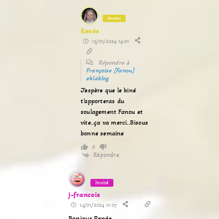
Auteur
Renée
15/01/2024 14:01
Répondre à
Françoise (Fanou)
eklablog
J’espère que le kiné
t’apporteras du
soulagement Fanou et
vite..ça va merci..Bisous
bonne semaine
0
Répondre
Invité
j-francois
14/01/2024 11:07
Bonjour Renée