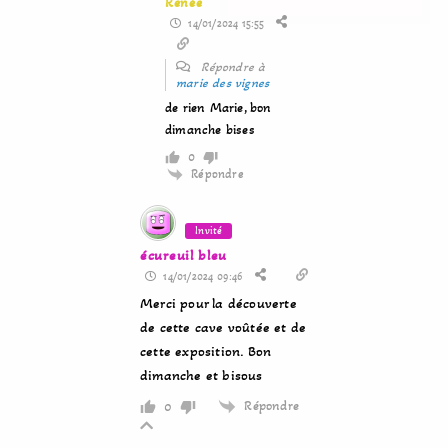
Renée
14/01/2024 15:55
Répondre à
marie des vignes
de rien Marie, bon
dimanche bises
0
Répondre
Invité
écureuil bleu
14/01/2024 09:46
Merci pour la découverte
de cette cave voûtée et de
cette exposition. Bon
dimanche et bisous
Répondre
0