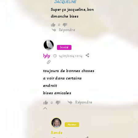
JACQUELINE
Super ça jacqueline, bon
dimanche bises
0
Répondre
Invité
lyly
14/01/2024 10:14
toujours de bonnes choses
a voir dans certains
endroit
bises amicales
Répondre
0
Auteur
Renée