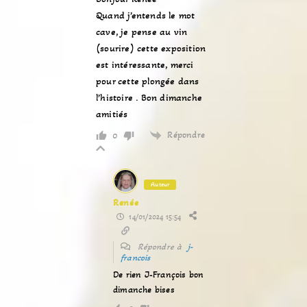
Quand j’entends le mot
cave, je pense au vin
(sourire) cette exposition
est intéressante, merci
pour cette plongée dans
l’histoire . Bon dimanche
amitiés
Répondre
0
Auteur
Renée
14/01/2024 15:54
Répondre à
j-
francois
De rien J-François bon
dimanche bises