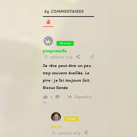
64
COMMENTAIRES
Abonné
pimprenelle
13/12/2017 17:45
Je rêve peut-être un peu
trop souvent éveillée. Le
pire : je l’ai toujours fait.
Bisous Renée
Répondre
0
Auteur
Renée
14/12/2017 16:53