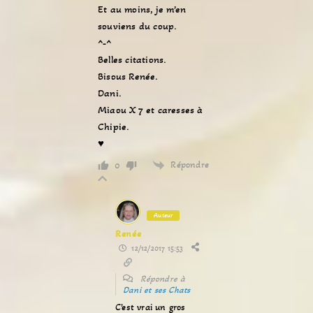
Et au moins, je m’en
souviens du coup.
^-^
Belles citations.
Bisous Renée.
Dani.
Miaou X 7 et caresses à
Chipie.
♥
Répondre
0
Auteur
Renée
12/12/2017 15:53
Répondre à
Dani et ses Chats
C’est vrai un gros