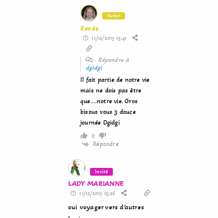
Auteur
Renée
11/12/2017 15:41
Répondre à
dgidgi
Il fait partie de notre vie
mais ne dois pas être
que….notre vie. Gros
bisous vous 3 douce
journée Dgidgi
0
Répondre
Invité
LADY MARIANNE
11/12/2017 15:26
oui voyager vers d’autres