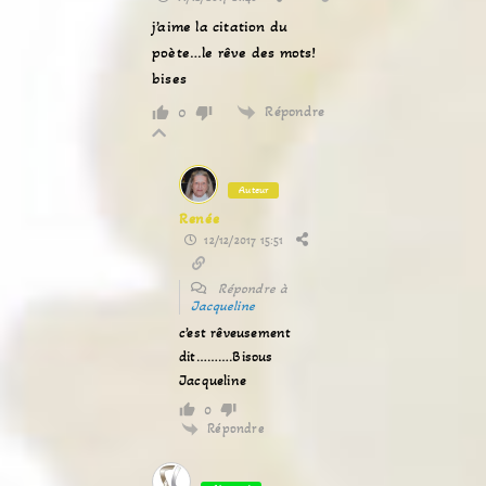
j’aime la citation du
poète…le rêve des mots!
bises
Répondre
0
Auteur
Renée
12/12/2017 15:51
Répondre à
Jacqueline
c’est rêveusement
dit……….Bisous
Jacqueline
0
Répondre