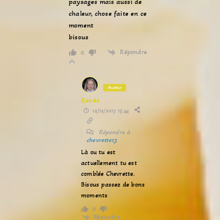
paysages mais aussi de
chaleur, chose faite en ce
moment
bisous
Répondre
0
Auteur
Renée
12/12/2017 15:44
Répondre à
chevrette13
Là ou tu est
actuellement tu est
comblée Chevrette.
Bisous passez de bons
moments
0
Répondre