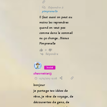
Répondre à
pimprenelle
Il faut aussi on peut au
moins les reprendres
quand on veut pas
comme dans le sommeil
ou ça change…Bisous
Pimprenelle
0
Répondre
Invité
chevrette13
12/12/2017 12:08
bonjour
je partage tes idées de
rêve, je rêve de voyage, de
découvertes de gens, de