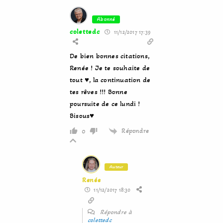
Abonné
colettedc
11/12/2017 17:39
De bien bonnes citations,
Renée ! Je te souhaite de
tout ♥, la continuation de
tes rêves !!! Bonne
poursuite de ce lundi !
Bisous♥
Répondre
0
Auteur
Renée
11/12/2017 18:30
Répondre à
colettedc