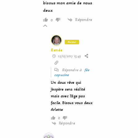
bisous mon amie de nous
deux
Répondre
0
Auteur
Renée
12/12/2017 15:49
Répondre à
fée
capucine
Un doux rêve qui
j’espère sera réalité
mais avec l’âge pas
facile. Bisous vous deux
Arlette
0
Répondre