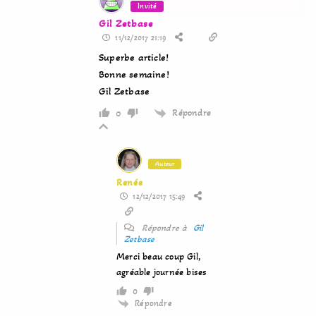
Invité
Gil Zetbase
11/12/2017 21:19
Superbe article!
Bonne semaine!
Gil Zetbase
Répondre
0
Auteur
Renée
12/12/2017 15:49
Répondre à
Gil
Zetbase
Merci beau coup Gil,
agréable journée bises
0
Répondre