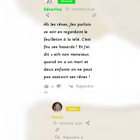
Abonné
Séverine
11/12/2017 21:36
Ah les rêves, j’en parlais
ce soir en regardant le
feuilleton à la télé. C’est
fou ces hasards ! Et j’ai
dit « eth non monsieur,
quand on a un mari et
deux enfants on ne peut
pas assouvir ses rêves !
Répondre
0
Auteur
Renée
12/12/2017 15:50
Répondre à