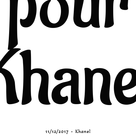
pour
Khane
11/12/2017
Khanel