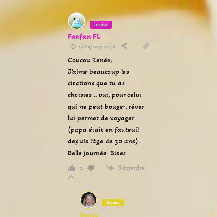
Invité
Fanfan FL
12/12/2017 10:56
Coucou Renée,
J’aime beaucoup les
citations que tu as
choisies… oui, pour celui
qui ne peut bouger, rêver
lui permet de voyager
(papa était en fauteuil
depuis l’âge de 30 ans).
Belle journée. Bises
Répondre
0
Auteur
Renée