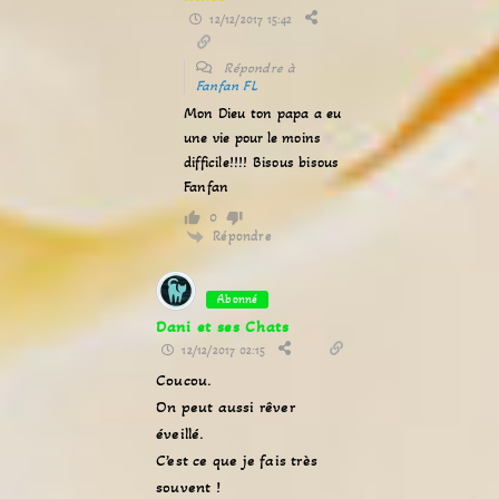
12/12/2017 15:42
Répondre à
Fanfan FL
Mon Dieu ton papa a eu
une vie pour le moins
difficile!!!! Bisous bisous
Fanfan
0
Répondre
Abonné
Dani et ses Chats
12/12/2017 02:15
Coucou.
On peut aussi rêver
éveillé.
C’est ce que je fais très
souvent !