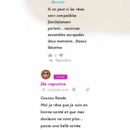
Séverine
Si on peut si les rêves
sont compatibles
familialement
parlant….vacances
ensembles escapades
doux moments…Bisous
Séverine
0
Répondre
Invité
fée capucine
11/12/2017 21:27
Coucou Renée
Moi je rêve que je suis en
bonne santé et que mes
douleurs ne sont plus…
passe une belle soirée