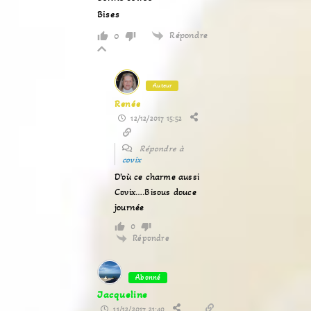
Bises
Répondre
0
Auteur
Renée
12/12/2017 15:52
Répondre à
covix
D’où ce charme aussi
Covix….Bisous douce
journée
0
Répondre
Abonné
Jacqueline
11/12/2017 21:40