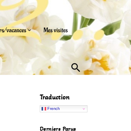
urs/vacances
Mes visites
Traduction
French
Derniers Parus