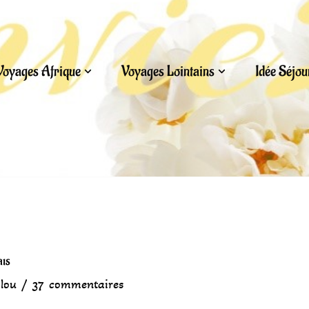
Voyages Afrique
Voyages Lointains
Idée Séjo
ais
ilou
37 commentaires