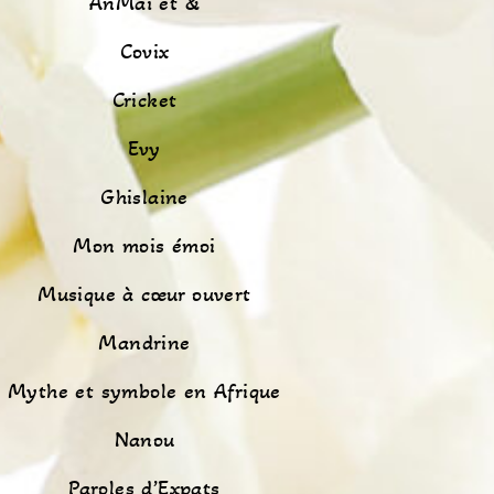
AnMaï et &
Covix
Cricket
Evy
Ghislaine
Mon mois émoi
Musique à cœur ouvert
Mandrine
Mythe et symbole en Afrique
Nanou
Paroles d’Expats