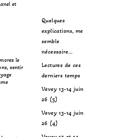
anel et
Quelques
explications, me
semble
nécessaire…
émorez le
Lectures de ces
ns, sentir
oyage
derniers temps
omme
Vevey 13-14 juin
26 (5)
Vevey 13-14 juin
26 (4)
Vevey 13 et 14