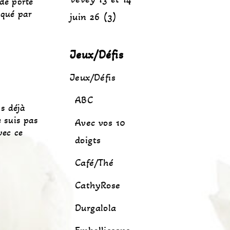
 de porte
aqué par
juin 26 (3)
Jeux/Défis
Jeux/Défis
ABC
is déjà
e suis pas
Avec vos 10
vec ce
doigts
Café/Thé
CathyRose
Durgalola