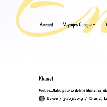
Aller
au
Accueil
Voyages Europe
contenu
Khanel
Voiture…(Lilou pour ex défi de Khanel) si j’ét
Renée
31/03/2019
Khanel
,
L