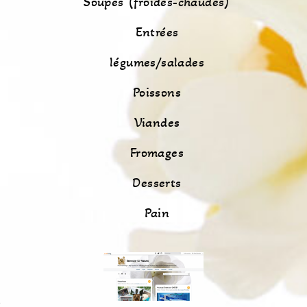
Soupes (froides-chaudes)
Entrées
légumes/salades
Poissons
Viandes
Fromages
Desserts
Pain
s