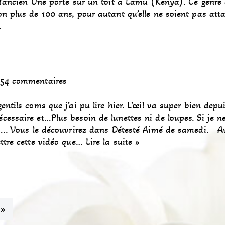
 l’ancien Une porte sur un toit à Lamu (Kenya). Ce genre
on plus de 100 ans, pour autant qu’elle ne soient pas att
e.
54 commentaires
ntils coms que j’ai pu lire hier. L’œil va super bien depu
essaire et…Plus besoin de lunettes ni de loupes. Si je n
e….. Vous le découvrirez dans Détesté Aimé de samedi. A
ettre cette vidéo que…
Lire la suite »
 »