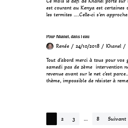
Ce mois le défi de Khanel porte sur
est courant au Kenya est certaines 
les termites ….Celle-ci s’en approch
Pour Khanel, dans l’eau
Renée
24/10/2018
Khanel
Tout d’abord merci à tous pour vos ge
samedi pas de 2ème intervention néc
revenue avant sur le net c’est parc
thème, impossible de résister à rem
1
2
3
…
8
Suivant