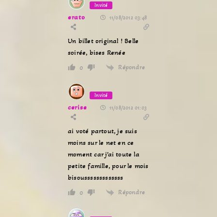
Invité
erato
11/08/2012 03:48
Un billet original ! Belle
soirée, bises Renée
Répondre
0
Invité
cerise
11/08/2012 01:03
ai voté partout, je suis
moins sur le net en ce
moment car j’ai toute la
petite famille, pour le mois
bisousssssssssssss
Répondre
0