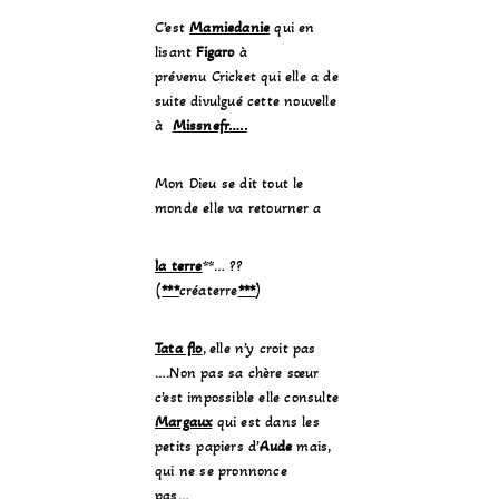
C’est
Mamiedanie
qui en
lisant
Figaro
à
prévenu Cricket qui elle a de
suite divulgué cette nouvelle
à
Missnefr…..
Mon Dieu se dit tout le
monde elle va retourner a
la terre
**… ??
(
***
créaterre
***
)
Tata flo
, elle n’y croit pas
….Non pas sa chère sœur
c’est impossible elle consulte
Margaux
qui est dans les
petits papiers d’
Aude
mais,
qui ne se pronnonce
pas…