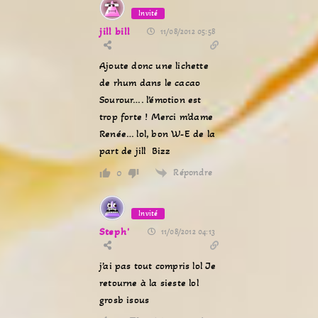
Invité
jill bill
11/08/2012 05:58
Ajoute donc une lichette
de rhum dans le cacao
Sourour…. l’émotion est
trop forte ! Merci m’dame
Renée… lol, bon W-E de la
part de jill Bizz
Répondre
0
Invité
Steph'
11/08/2012 04:13
j’ai pas tout compris lol Je
retourne à la sieste lol
grosb isous