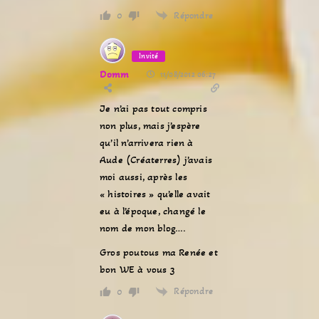
Répondre
0
Invité
Domm
11/08/2012 06:27
Je n’ai pas tout compris
non plus, mais j’espère
qu’il n’arrivera rien à
Aude (Créaterres) j’avais
moi aussi, après les
« histoires » qu’elle avait
eu à l’époque, changé le
nom de mon blog….
Gros poutous ma Renée et
bon WE à vous 3
Répondre
0