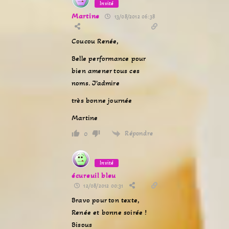
Invité
Martine
13/08/2012 06:38
Coucou Renée,
Belle performance pour
bien amener tous ces
noms. J’admire
très bonne journée
Martine
Répondre
0
Invité
écureuil bleu
12/08/2012 00:31
Bravo pour ton texte,
Renée et bonne soirée !
Bisous