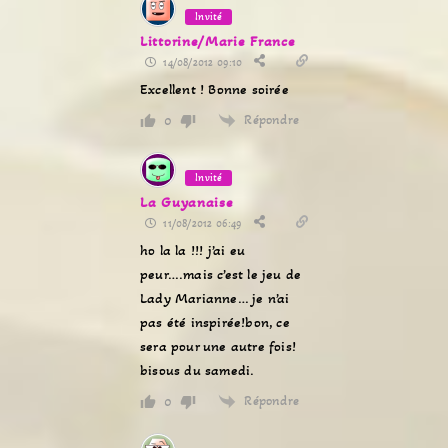
Invité
Littorine/Marie France
14/08/2012 09:10
Excellent ! Bonne soirée
Répondre
0
Invité
La Guyanaise
11/08/2012 06:49
ho la la !!! j’ai eu
peur….mais c’est le jeu de
Lady Marianne… je n’ai
pas été inspirée!bon, ce
sera pour une autre fois!
bisous du samedi.
Répondre
0