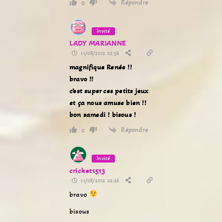
Répondre
0
Invité
LADY MARIANNE
11/08/2012 02:56
magnifique Renée !!
bravo !!
c’est super ces petits jeux
et ça nous amuse bien !!
bon samedi ! bisous !
Répondre
0
Invité
cricket1513
11/08/2012 02:26
bravo
bisous