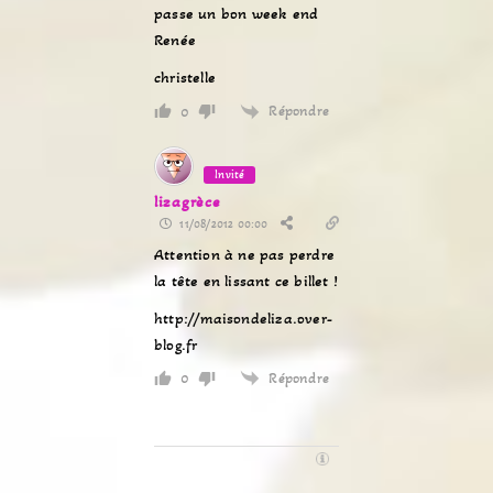
passe un bon week end
Renée
christelle
Répondre
0
Invité
lizagrèce
11/08/2012 00:00
Attention à ne pas perdre
la tête en lissant ce billet !
http://maisondeliza.over-
blog.fr
Répondre
0