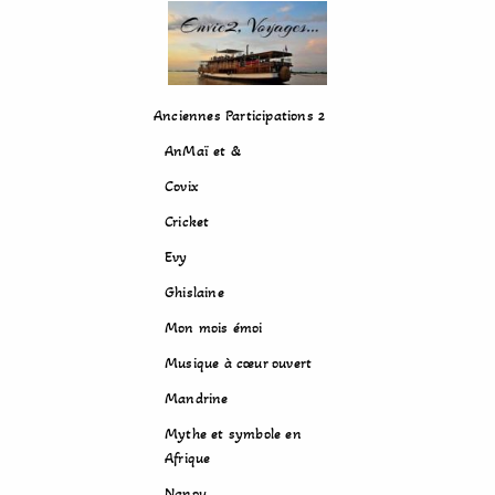
Anciennes Participations 2
AnMaï et &
Covix
Cricket
Evy
Ghislaine
Mon mois émoi
Musique à cœur ouvert
Mandrine
Mythe et symbole en
Afrique
Nanou