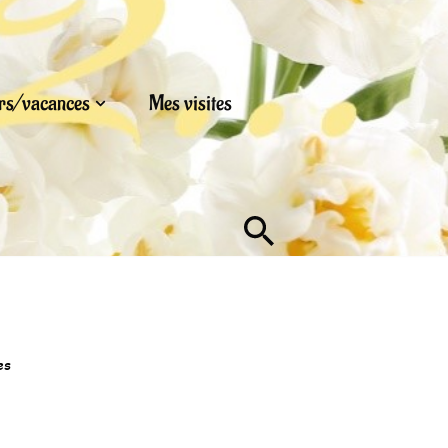
urs/vacances
Mes visites
es