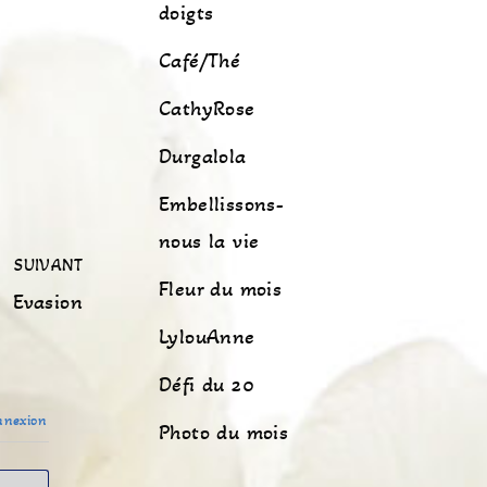
doigts
Café/Thé
CathyRose
Durgalola
Embellissons-
nous la vie
SUIVANT
Fleur du mois
Evasion
LylouAnne
Défi du 20
nexion
Photo du mois