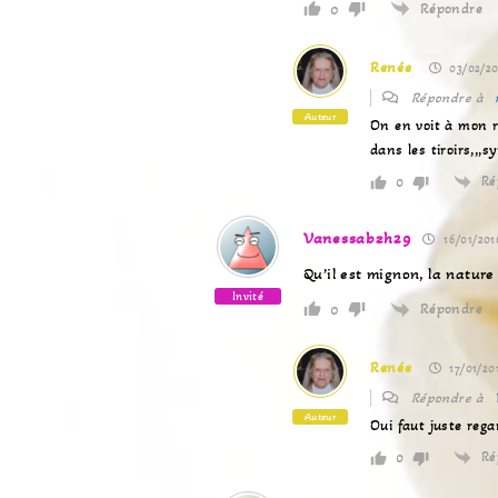
Répondre
0
Renée
03/02/20
Répondre à
Auteur
On en voit à mon r
dans les tiroirs,,,
Ré
0
Vanessabzh29
16/01/201
Qu’il est mignon, la nature
Invité
Répondre
0
Renée
17/01/20
Répondre à
Auteur
Oui faut juste reg
Ré
0