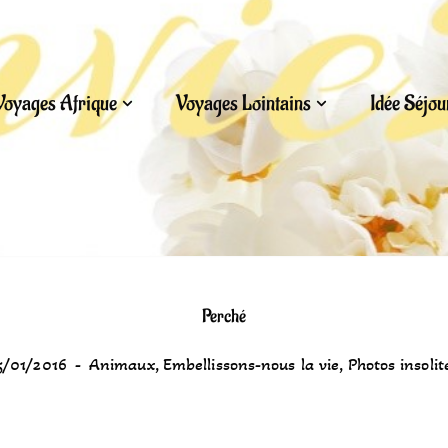
Voyages Afrique
Voyages Lointains
Idée Séjo
Perché
5/01/2016
Animaux
,
Embellissons-nous la vie
,
Photos insolit