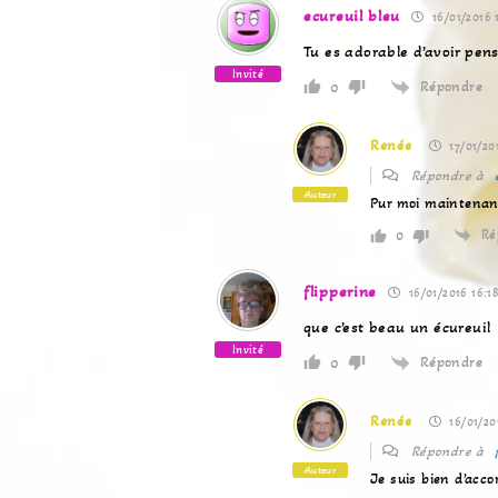
ecureuil bleu
16/01/2016 
Tu es adorable d’avoir pens
Invité
Répondre
0
Renée
17/01/20
Répondre à
Auteur
Pur moi maintenant 
Ré
0
flipperine
16/01/2016 16:1
que c’est beau un écureuil
Invité
Répondre
0
Renée
16/01/20
Répondre à
Auteur
Je suis bien d’acco