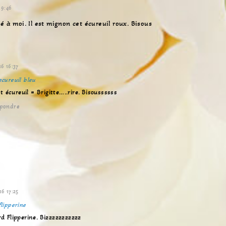
19:46
é à moi. Il est mignon cet écureuil roux. Bisous
16 16:37
ecureuil bleu
écureuil = Brigitte…..rire. Bisoussssss
pondre
8
16 17:25
flipperine
rd Flipperine. Bizzzzzzzzzzz