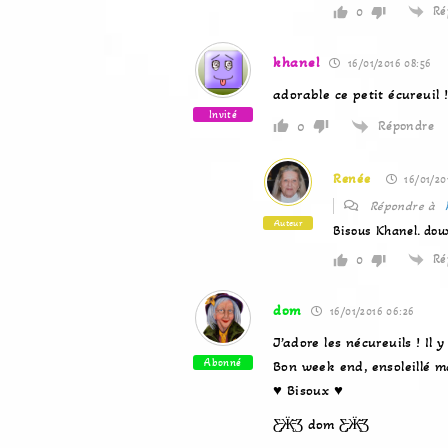
Ré
0
khanel
16/01/2016 08:56
adorable ce petit écureuil 
Invité
Répondre
0
Renée
16/01/20
Répondre à
Auteur
Bisous Khanel. do
Ré
0
dom
16/01/2016 06:26
J’adore les nécureuils ! Il
Abonné
Bon week end, ensoleillé ma
♥ Bisoux ♥
Ƹ̵̡Ӝ̵̨̄Ʒ dom Ƹ̵̡Ӝ̵̨̄Ʒ