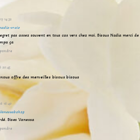
t
e
17 14:32
nadia-vraie
egret pas assez souvent en tous cas vers chez moi. Bisous Nadia merci de 
sympa ça
pondre
6 20:45
 nous offre des merveilles bisous bisous
16 16:40
Vanessabzh29
ardé. Bises Vanessa
pondre