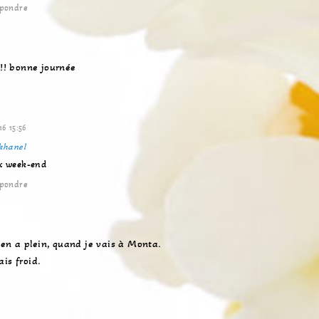
pondre
!!! bonne journée
16 15:56
khanel
ux week-end
pondre
 y en a plein, quand je vais à Monta.
is froid.