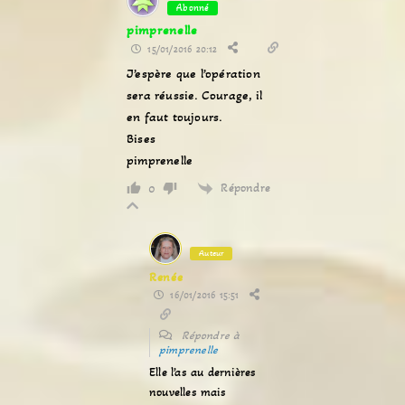
Abonné
pimprenelle
15/01/2016 20:12
J’espère que l’opération
sera réussie. Courage, il
en faut toujours.
Bises
pimprenelle
Répondre
0
Auteur
Renée
16/01/2016 15:51
Répondre à
pimprenelle
Elle l’as au dernières
nouvelles mais