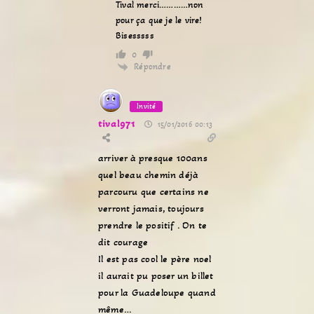
Tival merci…………non
pour ça que je le vire!
Bisesssss
0
Répondre
Invité
tival971
15/01/2016 00:13
arriver à presque 100ans
quel beau chemin déjà
parcouru que certains ne
verront jamais, toujours
prendre le positif . On te
dit courage
Il est pas cool le père noel
il aurait pu poser un billet
pour la Guadeloupe quand
même…