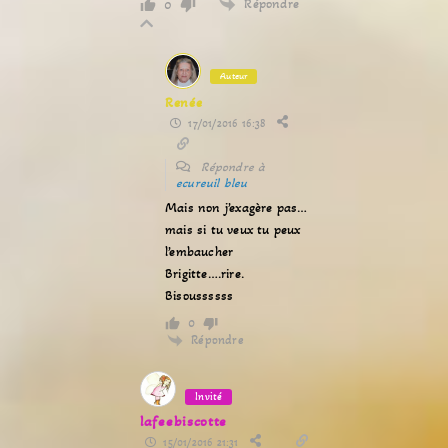
Répondre
0
Auteur
Renée
17/01/2016 16:38
Répondre à
ecureuil bleu
Mais non j’exagère pas…
mais si tu veux tu peux
l’embaucher
Brigitte….rire.
Bisoussssss
0
Répondre
Invité
lafeebiscotte
15/01/2016 21:31