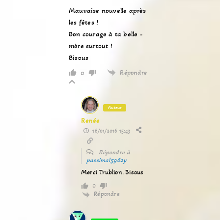
Mauvaise nouvelle après
les fêtes !
Bon courage à ta belle -
mère surtout !
Bisous
Répondre
0
Auteur
Renée
16/01/2016 15:43
Répondre à
passimal5962y
Merci Trublion. Bisous
0
Répondre