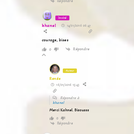
Répondre
Invité
khanel
14/01/2016 06:47
courage, bises
Répondre
0
Auteur
Renée
16/01/2016 15:43
Répondre à
khanel
Merci Kahnel. Bisousss
0
Répondre