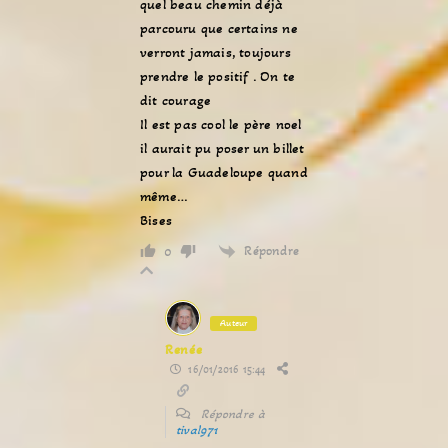
quel beau chemin déjà
parcouru que certains ne
verront jamais, toujours
prendre le positif . On te
dit courage
Il est pas cool le père noel
il aurait pu poser un billet
pour la Guadeloupe quand
même…
Bises
Répondre
0
Auteur
Renée
16/01/2016 15:44
Répondre à
tival971