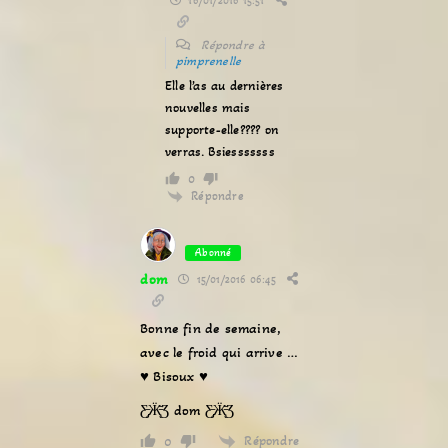
16/01/2016 15:51
Répondre à
pimprenelle
Elle l’as au dernières
nouvelles mais
supporte-elle???? on
verras. Bsiesssssss
0
Répondre
Abonné
dom
15/01/2016 06:45
Bonne fin de semaine,
avec le froid qui arrive …
♥ Bisoux ♥
Ƹ̵̡Ӝ̵̨̄Ʒ dom Ƹ̵̡Ӝ̵̨̄Ʒ
Répondre
0