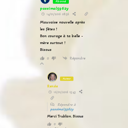
Abonné
passimal5962y
14/01/2016 08:56
Mauvaise nouvelle après
les fêtes !
Bon courage à ta belle -
mère surtout !
Bisous
Répondre
0
Auteur
Renée
16/01/2016 15:43
Répondre à
passimal5962y
Merci Trublion. Bisous
0