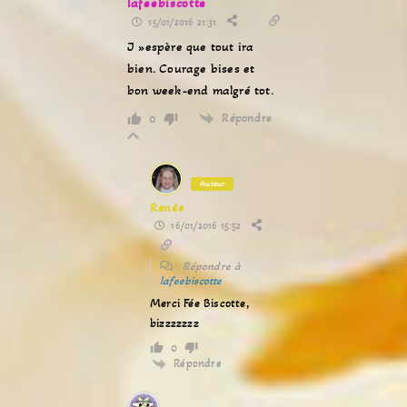
lafeebiscotte
15/01/2016 21:31
J »espère que tout ira
bien. Courage bises et
bon week-end malgré tot.
Répondre
0
Auteur
Renée
16/01/2016 15:52
Répondre à
lafeebiscotte
Merci Fée Biscotte,
bizzzzzzz
0
Répondre