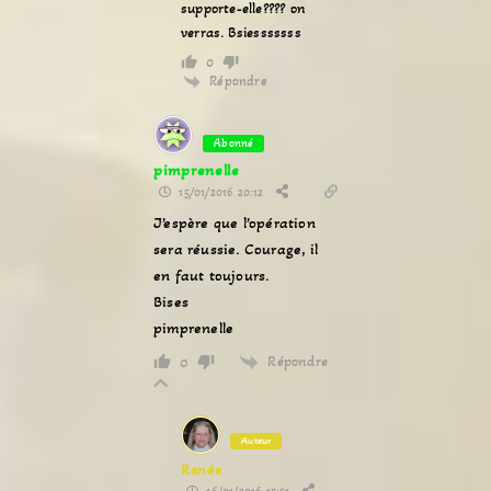
supporte-elle???? on
verras. Bsiesssssss
0
Répondre
Abonné
pimprenelle
15/01/2016 20:12
J’espère que l’opération
sera réussie. Courage, il
en faut toujours.
Bises
pimprenelle
Répondre
0
Auteur
Renée