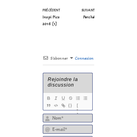
PRÉCÉDENT
SUIVANT
Inspi Pics
Perché
2016 (1)
S’abonner
Connexion
{}
[
+
]
E-mail*
Lien de votre site