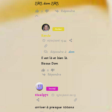
Ƹ̵̡Ӝ̵̨̄Ʒ dom Ƹ̵̡Ӝ̵̨̄Ʒ
Répondre
0
Auteur
Renée
16/01/2016 15:44
Répondre à
dom
Il est là et bien là.
Bisous Dom
0
Répondre
Invité
tival971
15/01/2016 00:13
arriver à presque 100ans