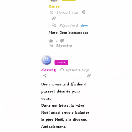
Renée
16/01/2016 15:43
Répondre à
dom
Merci Dom bisoussssss
0
Répondre
Invité
clara65
14/01/2016 06:38
Des moments difficiles à
passer ! désolée pour
vous.
Dans ma lettre, la mère
Noël aussi envoie balader
le père Noël, elle divorce.
Amicalement.