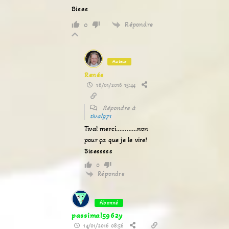
Bises
Répondre
0
Auteur
Renée
16/01/2016 15:44
Répondre à
tival971
Tival merci…………non
pour ça que je le vire!
Bisesssss
0
Répondre
Abonné
passimal5962y
14/01/2016 08:56