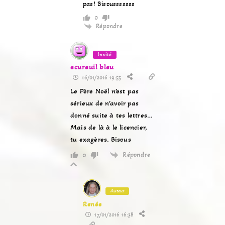
pas! Bisousssssss
0
Répondre
Invité
ecureuil bleu
16/01/2016 19:55
Le Père Noël n’est pas
sérieux de n’avoir pas
donné suite à tes lettres…
Mais de là à le licencier,
tu exagères. Bisous
Répondre
0
Auteur
Renée
17/01/2016 16:38