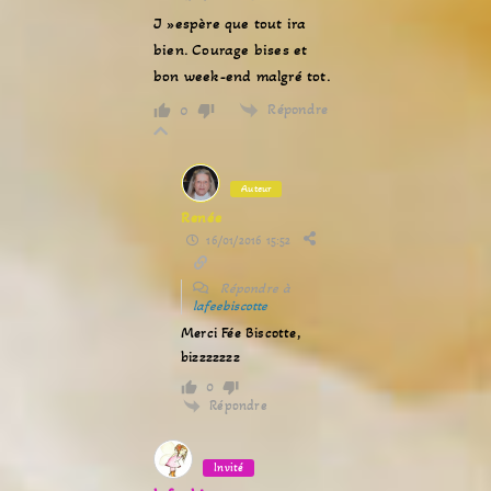
J »espère que tout ira
bien. Courage bises et
bon week-end malgré tot.
Répondre
0
Auteur
Renée
16/01/2016 15:52
Répondre à
lafeebiscotte
Merci Fée Biscotte,
bizzzzzzz
0
Répondre
Invité