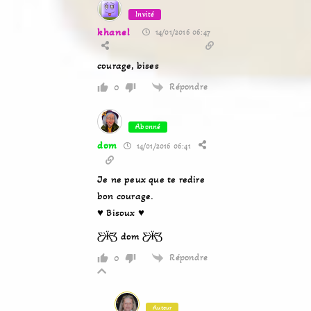
Invité
khanel
14/01/2016 06:47
courage, bises
Répondre
0
Abonné
dom
14/01/2016 06:41
Je ne peux que te redire
bon courage.
♥ Bisoux ♥
Ƹ̵̡Ӝ̵̨̄Ʒ dom Ƹ̵̡Ӝ̵̨̄Ʒ
Répondre
0
Auteur