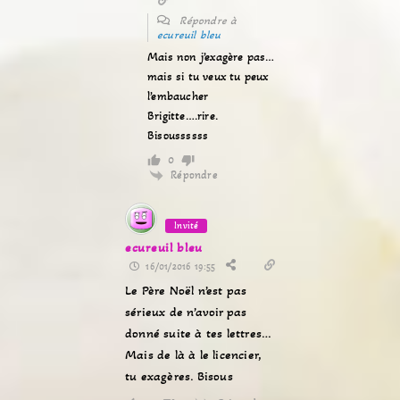
Répondre à
ecureuil bleu
Mais non j’exagère pas…
mais si tu veux tu peux
l’embaucher
Brigitte….rire.
Bisoussssss
0
Répondre
Invité
ecureuil bleu
16/01/2016 19:55
Le Père Noël n’est pas
sérieux de n’avoir pas
donné suite à tes lettres…
Mais de là à le licencier,
tu exagères. Bisous