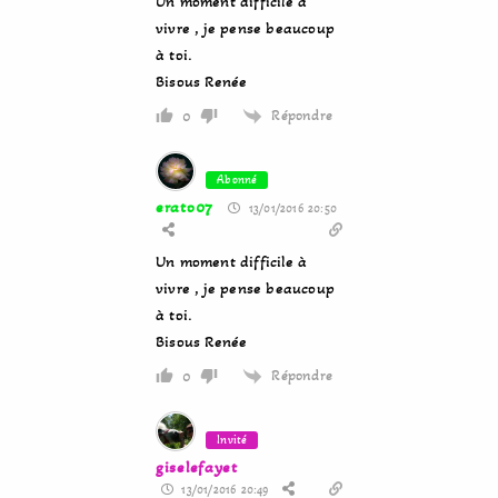
Un moment difficile à
vivre , je pense beaucoup
à toi.
Bisous Renée
Répondre
0
Abonné
erato07
13/01/2016 20:50
Un moment difficile à
vivre , je pense beaucoup
à toi.
Bisous Renée
Répondre
0
Invité
giselefayet
13/01/2016 20:49