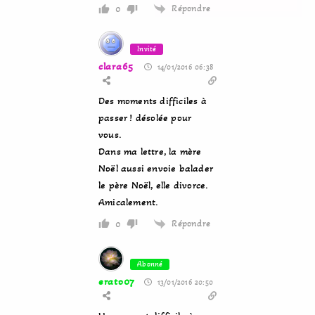
Répondre
0
Invité
clara65
14/01/2016 06:38
Des moments difficiles à
passer ! désolée pour
vous.
Dans ma lettre, la mère
Noël aussi envoie balader
le père Noël, elle divorce.
Amicalement.
Répondre
0
Abonné
erato07
13/01/2016 20:50