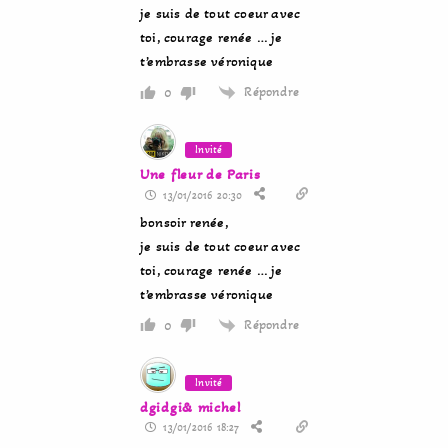
je suis de tout coeur avec
toi, courage renée … je
t’embrasse véronique
Répondre
0
Invité
Une fleur de Paris
13/01/2016 20:30
bonsoir renée,
je suis de tout coeur avec
toi, courage renée … je
t’embrasse véronique
Répondre
0
Invité
dgidgi& michel
13/01/2016 18:27