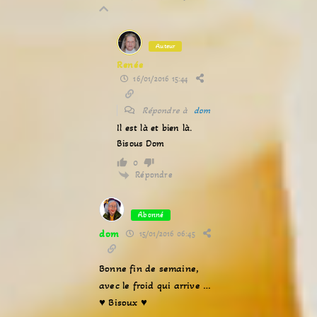
Auteur
Renée
16/01/2016 15:44
Répondre à
dom
Il est là et bien là.
Bisous Dom
0
Répondre
Abonné
dom
15/01/2016 06:45
Bonne fin de semaine,
avec le froid qui arrive …
♥ Bisoux ♥