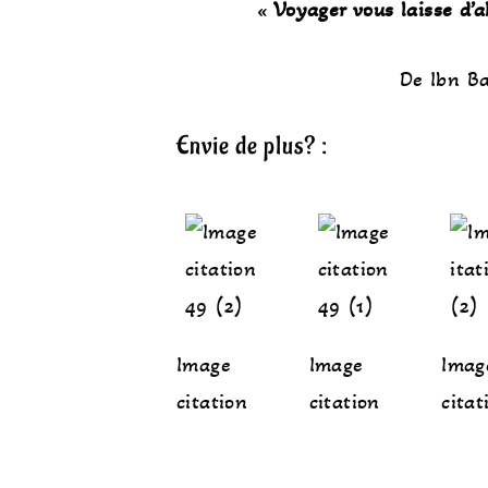
«
Voyager vous laisse d’a
De Ibn Ba
Envie de plus? :
Image
Image
Imag
citation
citation
citat