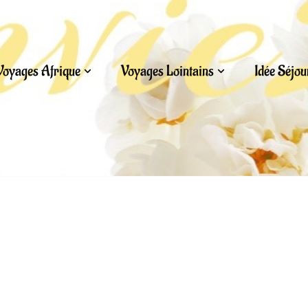
Voyages Afrique
Voyages Lointains
Idée Séjo