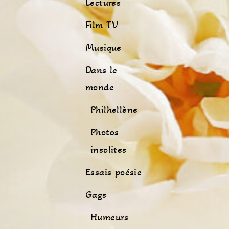
Lectures
Film TV
Musique
Dans le
monde
Philhellène
Photos
insolites
Essais poésie
Gags
Humeurs