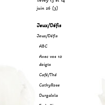
Vevey 13 et 14
juin 26 (3)
Jeux/Défis
Jeux/Défis
ABC
Avec vos 10
doigts
Café/Thé
CathyRose
Durgalola