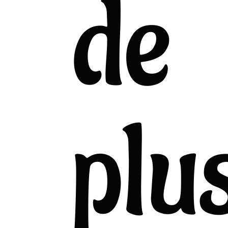
de
plu