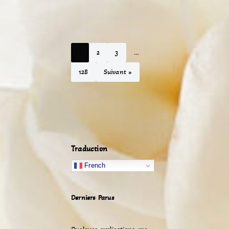
1
2
3
…
128
Suivant »
Traduction
French
Derniers Parus