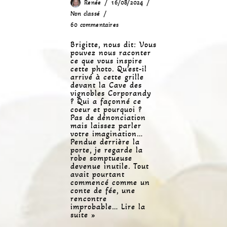
Renée
16/08/2024
Non classé
60 commentaires
Brigitte, nous dit: Vous
pouvez nous raconter
ce que vous inspire
cette photo. Qu’est-il
arrivé à cette grille
devant la Cave des
vignobles Corporandy
? Qui a façonné ce
coeur et pourquoi ?
Pas de dénonciation
mais laissez parler
votre imagination…
Pendue derrière la
porte, je regarde la
robe somptueuse
devenue inutile. Tout
avait pourtant
commencé comme un
conte de fée, une
rencontre
improbable…
Lire la
suite »