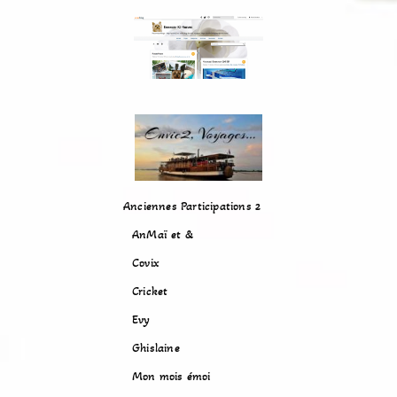
Anciennes Participations 2
AnMaï et &
Covix
Cricket
Evy
Ghislaine
Mon mois émoi