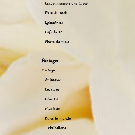
Embellissons-nous la vie
Fleur du mois
LylouAnne
Défi du 20
Photo du mois
Partages
Partage
Animaux
Lectures
Film TV
Musique
Dans le monde
Philhellène